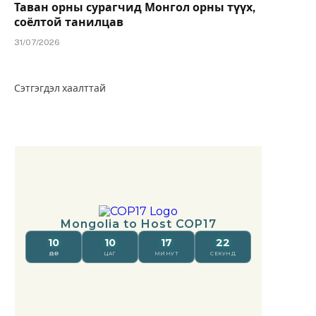
Таван орны сурагчид Монгол орны түүх,
соёлтой танилцав
31/07/2026
Сэтгэгдэл хаалттай