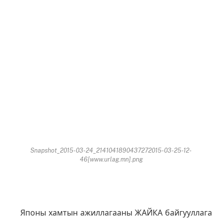
Snapshot_2015-03-24_2141041890437272015-03-25-12-
46[www.urlag.mn].png
Японы хамтын ажиллагааны ЖАЙКА байгууллага