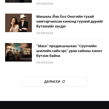
06/08/2026
Мишель Йео Ёко Оногийн тухай
намтарчилсан кинонд түүний дүрийг
бүтээхийг хүсдэг
06/08/2026
“Маск” продакшныхан “Сүүлчийн
шилийн сайн эрс” уран сайхны киног
бүтээж байна
06/08/2026
ДАРААХИ