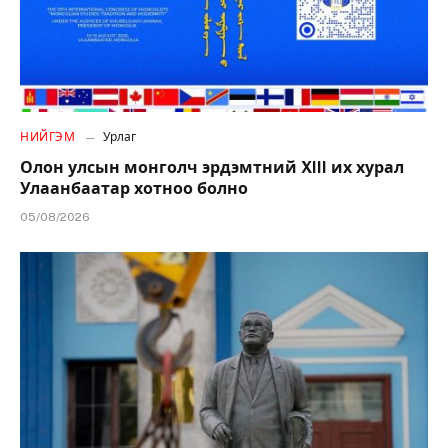
НИЙГЭМ
Урлаг
Олон улсын монголч эрдэмтний XIII их хурал
Улаанбаатар хотноо болно
05/08/2026