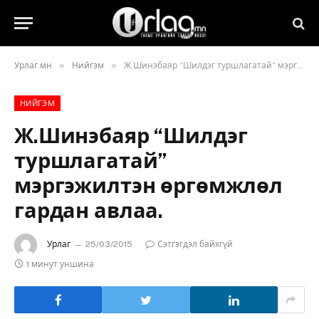
»
»
Урлаг.мн
Нийгэм
Ж.Шинэбаяр “Шилдэг туршлагатай” мэргэжилтэн өргөмжлөл гардан авлаа.
НИЙГЭМ
Ж.Шинэбаяр “Шилдэг
туршлагатай”
мэргэжилтэн өргөмжлөл
гардан авлаа.
Урлаг
25/03/2015
Сэтгэгдэл байхгүй
1 минут уншина