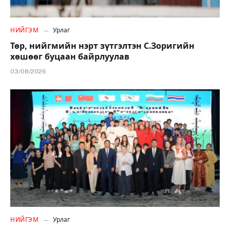
НИЙГЭМ
Урлаг
Төр, нийгмийн нэрт зүтгэлтэн С.Зоригийн
хөшөөг буцаан байрлуулав
03/08/2026
НИЙГЭМ
Урлаг