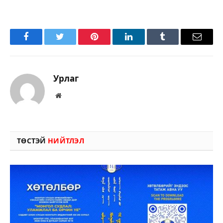
Facebook
Twitter
Pinterest
LinkedIn
Tumblr
Имэйл
Урлаг
Вэбсайт
ТӨСТЭЙ
НИЙТЛЭЛ