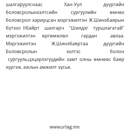
шалгаруулснаас Хан-Уул дүүргийн
боловсролынхэлтсийн сургуулийн өмнөх
боловсрол хариуцсан мэргэжилтэн Ж.Шинэбаярын
бүтээл IIбайрт шалгарч “Шилдэг туршлагатай”
мэргэжилтэн өргөмжлөл гардан авлаа.
Мэргэжилтэн Ж.Шинэбаяртаа дүүргийн
Боловсролын хэлтэс болон
сургууль,цэцэрлэгүүдийн хамт олны өмнөөс баяр
хүргэж, ажлын амжилт хүсье.
www.urlag.mn