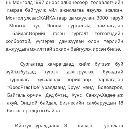
нь Монголд 1997 оноос албанёсоор төлөөлөгчийн
газраа байгуулж үйл ажиллагаа явуулж эхэлсэн.
Монгол улсаасЖАЙКА-гаар дамжуулан 3000 гаруй
Монгол хүн Японд сургалтад хамрагдсан
байдаг.Өөрийн гэсэн сургалт төгсөгчдийн
холбоотой, үүгээрээ дамжуулан олон төрлийн
ажлуудыгамжилттай зохион байгуулж ирсэн билээ.
Сургалтад хамрагдаад хийж бүтээж буй
зүйлээбусдад түгээн дэлгэрүүлэх, бусадтай
туршлага хуваалцах зорилгоор зарлагдсан
“GoodPractice” уралдаанд Эрүүл мэнд, Боловсрол,
Байгаль орчин, Дэд бүтэц, Хүнс, Санхүү,Хөдөө аж
ахуй, Онцгой байдал, Бизнесийн салбаруудын 18
бүтээл оролцсон байна.
Ийнхүү уралдаанд 3 шилдэг туршлага