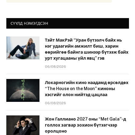
СҮҮЛД НЭМЭГДСЭН
Тэйт МакРэй “Уран бүтээлч байх нь
нэг удаагийн амжилт биш, харин
өөрийгөө байнга шинээр бүтээж байх
урт хугацааны үйл явц” гэв
06/08/2026
Локарногийн кино наадамд өрсөлдөх
“The House on the Moon” киноны
хэсгийг олон нийтэд цацлаа
06/08/2026
Жон Галлиано 2027 оны “Met Gala”-д
голлох загвар зохион бүтээгчээр
оролцоно