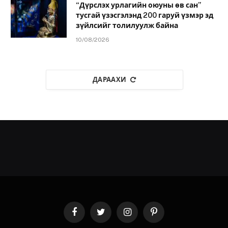
“Дүрслэх урлагийн оюуны өв сан”
тусгай үзэсгэлэнд 200 гаруй үзмэр эд
зүйлсийг толилуулж байна
10/08/2026
ДАРААХИ
Facebook
Twitter
Instagram
Pinterest