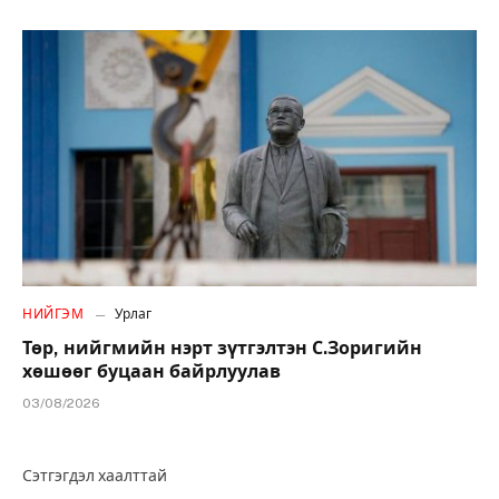
НИЙГЭМ
Урлаг
Төр, нийгмийн нэрт зүтгэлтэн С.Зоригийн
хөшөөг буцаан байрлуулав
03/08/2026
Сэтгэгдэл хаалттай