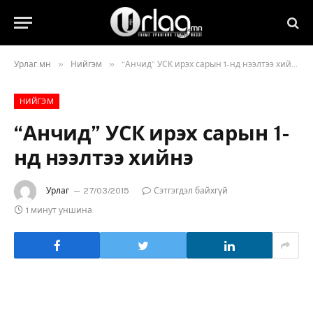
»
»
Урлаг.мн
Нийгэм
“Анчид” УСК ирэх сарын 1-нд нээлтээ хийнэ
НИЙГЭМ
“Анчид” УСК ирэх сарын 1-
нд нээлтээ хийнэ
Урлаг
27/03/2015
Сэтгэгдэл байхгүй
1 минут уншина