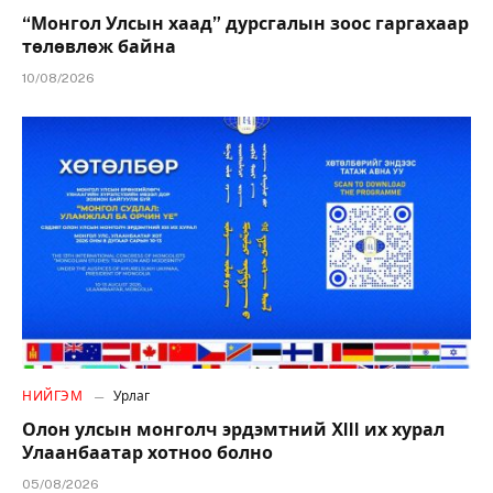
“Монгол Улсын хаад” дурсгалын зоос гаргахаар
төлөвлөж байна
10/08/2026
НИЙГЭМ
Урлаг
Олон улсын монголч эрдэмтний XIII их хурал
Улаанбаатар хотноо болно
05/08/2026