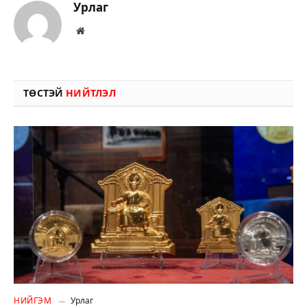
Урлаг
Вэбсайт
ТӨСТЭЙ
НИЙТЛЭЛ
НИЙГЭМ
Урлаг