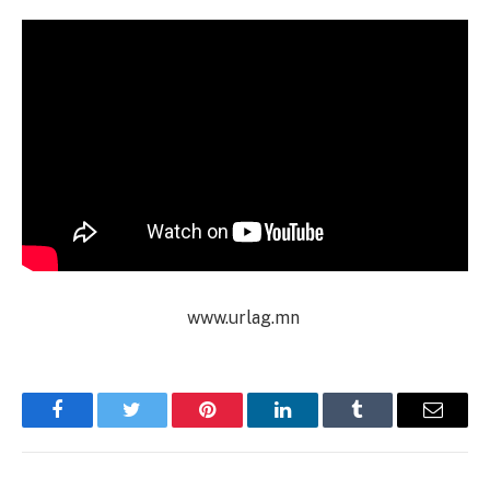
www.urlag.mn
Facebook
Twitter
Pinterest
LinkedIn
Tumblr
Имэйл