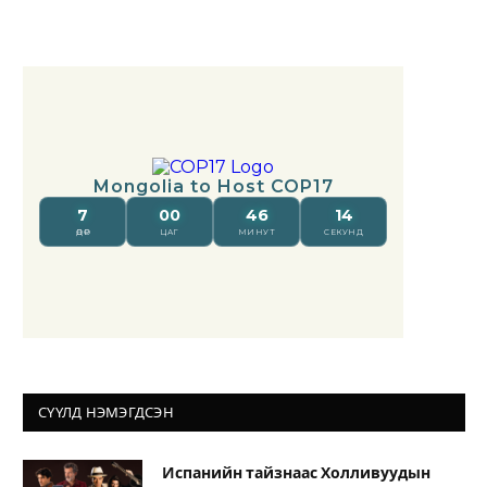
СҮҮЛД НЭМЭГДСЭН
Испанийн тайзнаас Холливуудын