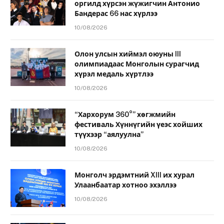
оргилд хүрсэн жүжигчин Антонио
Бандерас 66 нас хүрлээ
10/08/2026
Олон улсын хиймэл оюуны III
олимпиадаас Монголын сурагчид
хүрэл медаль хүртлээ
10/08/2026
“Хархорум 360°” хөгжмийн
фестиваль Хүннүгийн үеэс хойших
түүхээр “аялуулна”
10/08/2026
Монголч эрдэмтний XIII их хурал
Улаанбаатар хотноо эхэллээ
10/08/2026