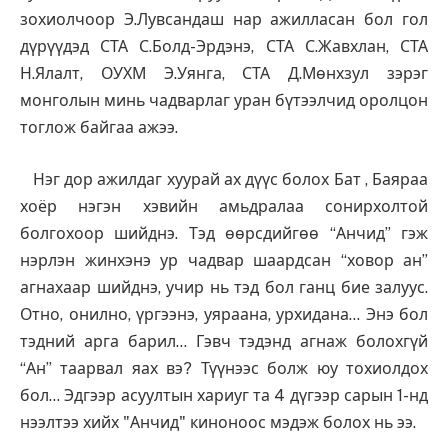
зохиолчоор Э.Лувсандаш нар ажилласан бол гол
дүрүүдэд СТА С.Болд-Эрдэнэ, СТА С.Жавхлан, СТА
Н.Ялалт, ОУХМ Э.Уянга, СТА Д.Мөнхзул зэрэг
монголын минь чадварлаг уран бүтээлчид оролцон
тоглож байгаа ажээ.
Нэг дор ажилдаг хуурай ах дүүс болох Бат , Баяраа
хоёр нэгэн хэвийн амьдралаа сонирхолтой
болгохоор шийднэ. Тэд өөрсдийгөө “Анчид” гэж
нэрлэн жинхэнэ ур чадвар шаардсан “ховор ан”
агнахаар шийднэ, учир нь тэд бол ганц бие залуус.
Отно, онилно, үргээнэ, уяраана, урхидана… Энэ бол
тэдний арга барил… Гэвч тэдэнд агнаж болохгүй
“Ан” таарвал яах вэ? Түүнээс болж юу тохиолдох
бол… Эдгээр асуултын хариуг та 4 дүгээр сарын 1-нд
нээлтээ хийх "Анчид" киноноос мэдэж болох нь ээ.