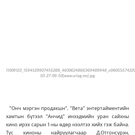
11009123_1594529907455288_4600624866369489948_o98055574220
03-27-09-50[www.urlag.mn].jpg
"Онч мэргэн продакшн", "Вета" энтертайментийн
хамтын бүтээл "Анчид" инээдмийн уран сайхны
кино ирэх сарын 1-ны өдөр нээлтээ хийх гэж байна.
Тус киноны найруулагчаар Д.Отгонсүрэн,