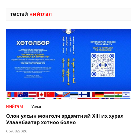
ТӨСТЭЙ
НИЙТЛЭЛ
НИЙГЭМ
Урлаг
Олон улсын монголч эрдэмтний XIII их хурал
Улаанбаатар хотноо болно
05/08/2026