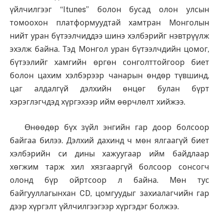
үйлчилгээг “Itunes” болон бусад олон улсын
томоохон платформуудтай хамтран Монголын
нийт уран бүтээлчиддээ шинэ хэлбэрийг нэвтрүүлж
эхэлж байна. Тэд Монгол уран бүтээлчдийн цомог,
бүтээлийг хамгийн өргөн сонголттойгоор биет
болон цахим хэлбэрээр чанарын өндөр түвшинд,
цаг алдалгүй дэлхийн өнцөг булан бүрт
хэрэглэгчдэд хүргэхээр ийм өөрчлөлт хийжээ.
Өнөөдөр бүх зүйл энгийн гар доор болсоор
байгаа билээ. Дэлхий дахинд ч мөн ялгаагүй биет
хэлбэрийн си дины хажуугаар ийм байдлаар
хөгжим тарж хил хязгааргүй болсоор сонсогч
олонд бүр ойртсоор л байна. Мөн тус
байгууллагынхан CD, цомгуудыг захиалагчийн гар
дээр хүргэлт үйлчилгээгээр хүргэдэг болжээ.