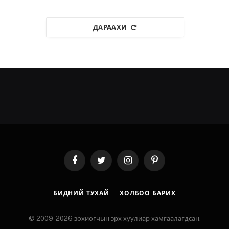
ДАРААХИ
Facebook
Twitter
Instagram
Pinterest
БИДНИЙ ТУХАЙ
ХОЛБОО БАРИХ
© 2009-2026 зохиогчын эрх хуулиар хамгаалагдсан.