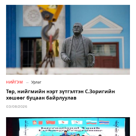
НИЙГЭМ
Урлаг
Төр, нийгмийн нэрт зүтгэлтэн С.Зоригийн
хөшөөг буцаан байрлуулав
03/08/2026