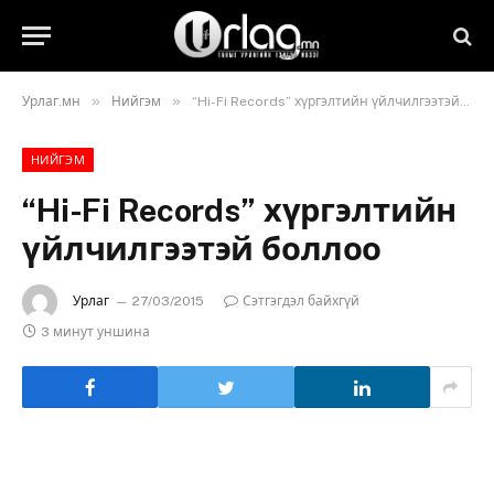
»
»
Урлаг.мн
Нийгэм
“Hi-Fi Records” хүргэлтийн үйлчилгээтэй боллоо
НИЙГЭМ
“Hi-Fi Records” хүргэлтийн
үйлчилгээтэй боллоо
Урлаг
27/03/2015
Сэтгэгдэл байхгүй
3 минут уншина