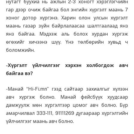
нутагт буухиа нь ажлын 2-3 хоногт хэрэглэгчийн
гар дээр очиж байгаа бол энгийн хүргэлт маань 7
хоног дотор хүргэнэ. Харин олон улсын хүргэлт
маань газар зүйн байрлалаасаа шалтгаалаад янз
янз байгаа. Мэдээж аль болох хурдан хүргэж
өгөхийг хичээнэ шүү. Үнэ төлбөрийн хувьд ч
боломжийн.
-Хүргэлт үйлчилгээг хэрхэн холбогдож авч
байгаа вэ?
-Манай “Hi-Fi.mn” гээд сайтаар захиалгыг хүлээн
авч хүргэж болно. Манай фейсбүүк хуудсаар
дамжуулж мөн хүргэлтээр цомог авч болно. Бүр
амарчилвал 333-111, 91111269 дугаараар хүргэлтийн
үйлчилгээг маань авч болно.