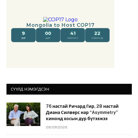
СҮҮЛД НЭМЭГДСЭН
76 настай Ричард Гир, 28 настай
Диана Силверс нар “Asymmetry”
кинонд хосын дүр бүтээжээ
08/08/2026