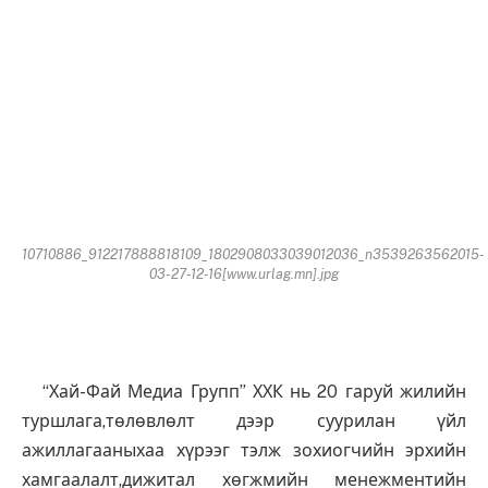
10710886_912217888818109_1802908033039012036_n3539263562015-
03-27-12-16[www.urlag.mn].jpg
“Хай-Фай Медиа Групп” ХХК нь 20 гаруй жилийн
туршлага,төлөвлөлт дээр суурилан үйл
ажиллагааныхаа хүрээг тэлж зохиогчийн эрхийн
хамгаалалт,дижитал хөгжмийн менежментийн