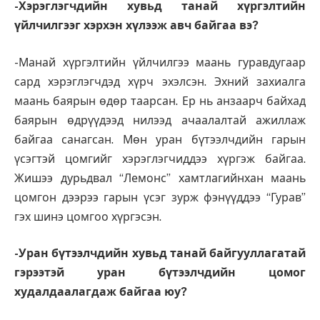
-Хэрэглэгчдийн хувьд танай хүргэлтийн
үйлчилгээг хэрхэн хүлээж авч байгаа вэ?
-Манай хүргэлтийн үйлчилгээ маань гуравдугаар
сард хэрэглэгчдэд хүрч эхэлсэн. Эхний захиалга
маань баярын өдөр таарсан. Ер нь анзаарч байхад
баярын өдрүүдээд нилээд ачаалалтай ажиллаж
байгаа санагсан. Мөн уран бүтээлчдийн гарын
үсэгтэй цомгийг хэрэглэгчиддээ хүргэж байгаа.
Жишээ дурьдвал “Лемонс” хамтлагийнхан маань
цомгон дээрээ гарын үсэг зурж фэнүүддээ “Гурав”
гэх шинэ цомгоо хүргэсэн.
-Уран бүтээлчдийн хувьд танай байгууллагатай
гэрээтэй уран бүтээлчдийн цомог
худалдаалагдаж байгаа юу?