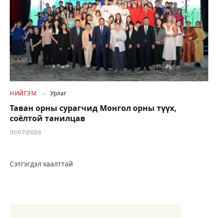
НИЙГЭМ
Урлаг
Таван орны сурагчид Монгол орны түүх,
соёлтой танилцав
31/07/2026
Сэтгэгдэл хаалттай