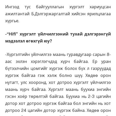
Ингээд тус байгууллагын хүргэлт хариуцсан
ажилтантай Б.Дэлгэржаргалтай хийсэн ярилцлагаа
хүргье.
-“Hifi” хүргэлт үйлчилгээний тухай дэлгэрэнгүй
мэдээлэл өгөхгүй юу?
-Хүргэлтийн үйлчилгээ маань гуравдугаар сарын 8-
аас эхлэн хэрэглэгчдэд хүрч байгаа. Ер уран
бүтээлчийн цомгийг хүргэж болох бүх л газруудад
хүргэж байгаа гэж хэлж болно шүү. Хөдөө орон
нутагт, улс хооронд, хот дотроо хүргэлт үйлчилгээ
маань хүрч байгаа. Хүргэлт маань буухиа энгийн
гэсэн хоёр төрөлтэй байгаа. Буухиа нь 2-3 цагийн
дотор хот дотроо хүргэж байгаа бол энгийн нь хот
дотроо 24 цагийн дотор хүргэж байна. Хөдөө орон