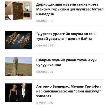
Дорно дахины музейн сан хөмрөгт
Максим Горькийн цуглуулгаас бүтээл
нэмэгдсэн
08/08/2026
“Дүрслэх урлагийн оюуны өв сан”
тусгай үзэсгэлэнг дэлгэж байна
08/08/2026
Шаврын үүдний улаан тохойн хүн
чулуун хөшөө
08/08/2026
Антонио Бандерас, Мелани Гриффит
нар салснаасаа хойш “сайн найзууд”
хэвээрээ
07/08/2026