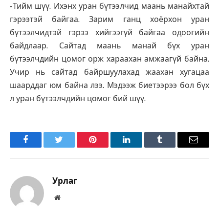
-Тийм шүү. Ихэнх уран бүтээлчид маань манайхтай
гэрээтэй байгаа. Зарим ганц хоёрхон уран
бүтээлчидтэй гэрээ хийгээгүй байгаа одоогийн
байдлаар. Сайтад маань манай бүх уран
бүтээлчдийн цомог орж хараахан амжаагүй байна.
Учир нь сайтад байршуулахад жаахан хугацаа
шаарддаг юм байна лээ. Мэдээж биетээрээ бол бүх
л уран бүтээлчдийн цомог бий шүү.
Facebook
Twitter
Pinterest
LinkedIn
Tumblr
Имэйл
Урлаг
Вэбсайт