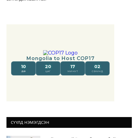
СҮҮЛД НЭМЭГДСЭН