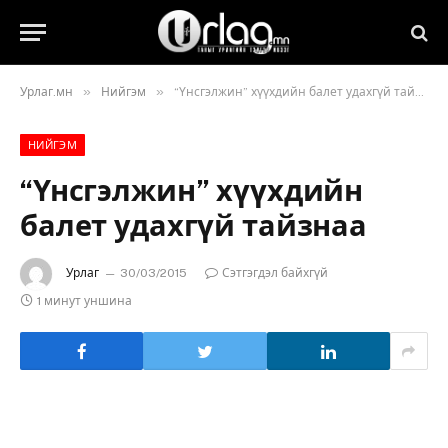
»
»
Урлаг.мн
Нийгэм
“Үнсгэлжин” хүүхдийн балет удахгүй тайзнаа
НИЙГЭМ
“Үнсгэлжин” хүүхдийн
балет удахгүй тайзнаа
Урлаг
30/03/2015
Сэтгэгдэл байхгүй
1 минут уншина