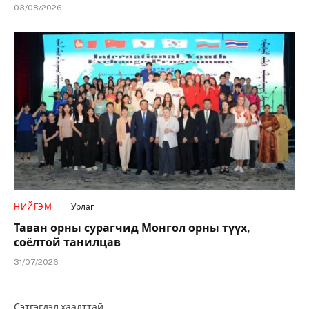
03/08/2026
НИЙГЭМ
Урлаг
Таван орны сурагчид Монгол орны түүх,
соёлтой танилцав
31/07/2026
Сэтгэгдэл хаалттай