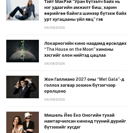
Тэйт МакРэй “Уран бүтээлч байх нь
нэг удаагийн амжилт биш, харин
өөрийгөө байнга шинээр бүтээж байх
урт хугацааны үйл явц” гэв
06/08/2026
Локарногийн кино наадамд өрсөлдөх
“The House on the Moon” киноны
хэсгийг олон нийтэд цацлаа
06/08/2026
Жон Галлиано 2027 оны “Met Gala”-д
голлох загвар зохион бүтээгчээр
оролцоно
06/08/2026
Мишель Йео Ёко Оногийн тухай
намтарчилсан кинонд түүний дүрийг
бүтээхийг хүсдэг