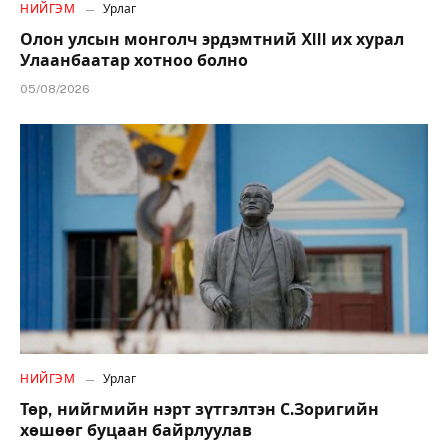
НИЙГЭМ
Урлаг
Олон улсын монголч эрдэмтний XIII их хурал
Улаанбаатар хотноо болно
05/08/2026
НИЙГЭМ
Урлаг
Төр, нийгмийн нэрт зүтгэлтэн С.Зоригийн
хөшөөг буцаан байрлуулав