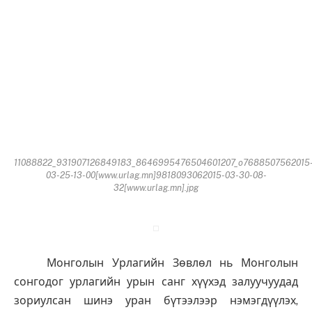
11088822_931907126849183_8646995476504601207_o7688507562015
03-25-13-00[www.urlag.mn]9818093062015-03-30-08-
32[www.urlag.mn].jpg
Монголын Урлагийн Зөвлөл нь Монголын
сонгодог урлагийн урын санг хүүхэд залуучуудад
зориулсан шинэ уран бүтээлээр нэмэгдүүлэх,