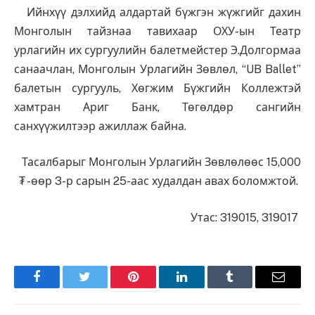
Ийнхүү дэлхийд алдартай бүжгэн жүжгийг дахин
Монголын тайзнаа тавихаар ОХУ-ын Театр
урлагийн их сургуулийн балетмейстер Э.Долгормаа
санаачлан, Монголын Урлагийн Зөвлөл, “UB Ballet”
балетын сургууль, Хөгжим Бүжгийн Коллежтэй
хамтран Ариг Банк, Төгөлдөр сангийн
санхүүжилтээр ажиллаж байна.
Тасалбарыг Монголын Урлагийн Зөвлөлөөс 15,000
₮ -өөр 3-р сарын 25-аас худалдан авах боломжтой.
Утас: 319015, 319017
Facebook
Twitter
Pinterest
LinkedIn
Tumblr
Имэйл