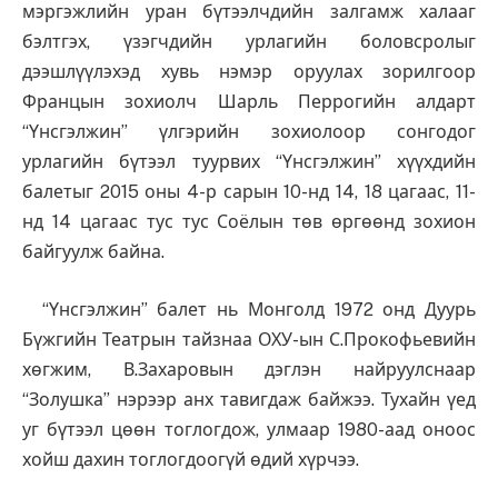
мэргэжлийн уран бүтээлчдийн залгамж халааг
бэлтгэх, үзэгчдийн урлагийн боловсролыг
дээшлүүлэхэд хувь нэмэр оруулах зорилгоор
Францын зохиолч Шарль Перрогийн алдарт
“Үнсгэлжин” үлгэрийн зохиолоор сонгодог
урлагийн бүтээл туурвих “Үнсгэлжин” хүүхдийн
балетыг 2015 оны 4-р сарын 10-нд 14, 18 цагаас, 11-
нд 14 цагаас тус тус Соёлын төв өргөөнд зохион
байгуулж байна.
“Үнсгэлжин” балет нь Монголд 1972 онд Дуурь
Бүжгийн Театрын тайзнаа ОХУ-ын С.Прокофьевийн
хөгжим, В.Захаровын дэглэн найруулснаар
“Золушка” нэрээр анх тавигдаж байжээ. Тухайн үед
уг бүтээл цөөн тоглогдож, улмаар 1980-аад оноос
хойш дахин тоглогдоогүй өдий хүрчээ.