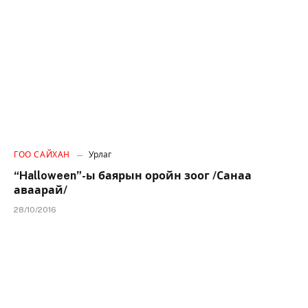
ГОО САЙХАН
Урлаг
“Halloween”-ы баярын оройн зоог /Санаа
аваарай/
28/10/2016