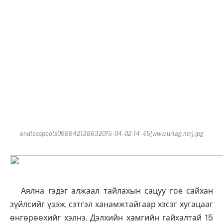
endlesspools098942138632015-04-02-14-45[www.urlag.mn].jpg
Аялна гэдэг алжаал тайлахын сацуу гоё сайхан
зүйлсийг үзэж, сэтгэл ханамжтайгаар хэсэг хугацааг
өнгөрөөхийг хэлнэ.
Дэлхийн хамгийн гайхалтай 15