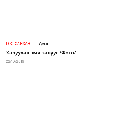
ГОО САЙХАН
Урлаг
Халуухан эмч залуус /Фото/
22/10/2016