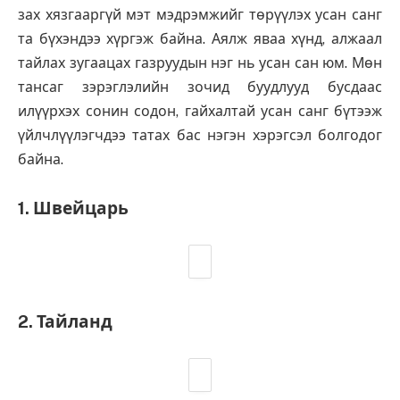
зах хязгааргүй мэт мэдрэмжийг төрүүлэх усан санг
та бүхэндээ хүргэж байна. Аялж яваа хүнд, алжаал
тайлах зугаацах газруудын нэг нь усан сан юм. Мөн
тансаг зэрэглэлийн зочид буудлууд бусдаас
илүүрхэх сонин содон, гайхалтай усан санг бүтээж
үйлчлүүлэгчдээ татах бас нэгэн хэрэгсэл болгодог
байна.
1. Швейцарь
2. Тайланд