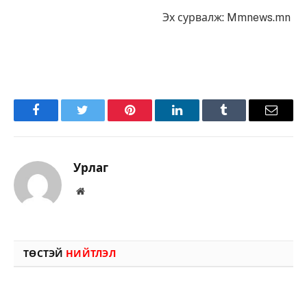
Эх сурвалж: Mmnews.mn
Facebook
Twitter
Pinterest
LinkedIn
Tumblr
Имэйл
Урлаг
Вэбсайт
ТӨСТЭЙ
НИЙТЛЭЛ