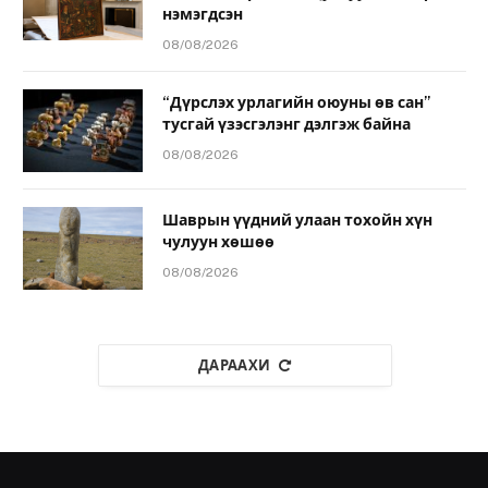
нэмэгдсэн
08/08/2026
“Дүрслэх урлагийн оюуны өв сан”
тусгай үзэсгэлэнг дэлгэж байна
08/08/2026
Шаврын үүдний улаан тохойн хүн
чулуун хөшөө
08/08/2026
ДАРААХИ