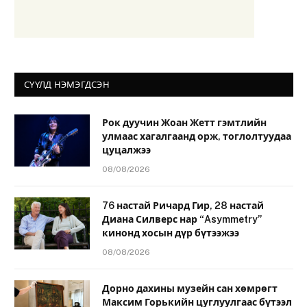
СҮҮЛД НЭМЭГДСЭН
Рок дуучин Жоан Жетт гэмтлийн
улмаас хагалгаанд орж, тоглолтуудаа
цуцалжээ
08/08/2026
76 настай Ричард Гир, 28 настай
Диана Силверс нар “Asymmetry”
кинонд хосын дүр бүтээжээ
08/08/2026
Дорно дахины музейн сан хөмрөгт
Максим Горькийн цуглуулгаас бүтээл