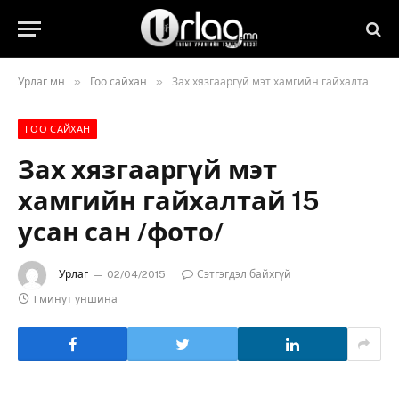
»
»
Урлаг.мн
Гоо сайхан
Зах хязгааргүй мэт хамгийн гайхалтай 15 усан сан /фото/
ГОО САЙХАН
Зах хязгааргүй мэт
хамгийн гайхалтай 15
усан сан /фото/
Урлаг
02/04/2015
Сэтгэгдэл байхгүй
1 минут уншина