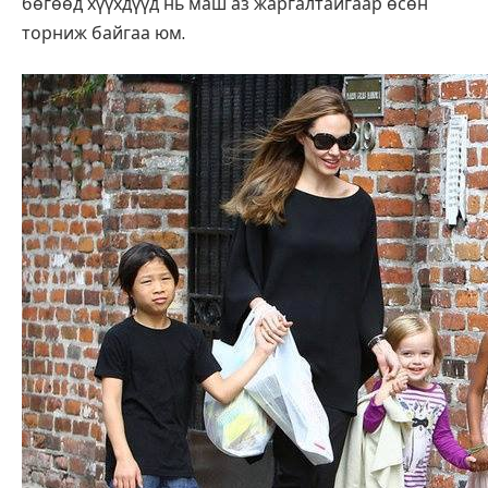
бөгөөд хүүхдүүд нь маш аз жаргалтайгаар өсөн
торниж байгаа юм.