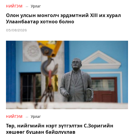
НИЙГЭМ
Урлаг
Олон улсын монголч эрдэмтний XIII их хурал
Улаанбаатар хотноо болно
05/08/2026
НИЙГЭМ
Урлаг
Төр, нийгмийн нэрт зүтгэлтэн С.Зоригийн
хөшөөг буцаан байрлуулав