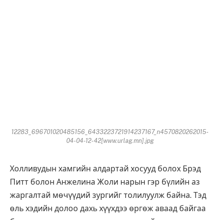
12283_696701020485156_6433223721914237167_n4570820262015-
04-04-12-42[www.urlag.mn].jpg
Холливудын хамгийн алдартай хосууд болох Брэд
Питт болон Анжелина Жоли нарын гэр бүлийн аз
жаргалтай мөчүүдий зургийг толилуулж байна. Тэд
өль хэдийн долоо дахь хүүхдээ өргөж аваад байгаа