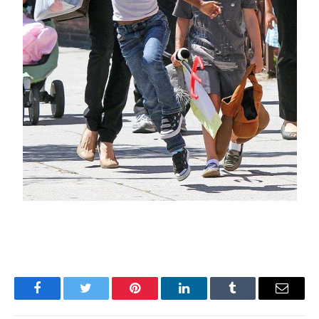
Facebook
Twitter
Pinterest
LinkedIn
Tumblr
Имэйл