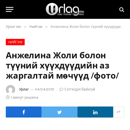
»
»
Урлаг.мн
Нийгэм
Анжелина Жоли болон түүний хүүхдүүдийн аз жаргалтай мөчүүд /фото/
НИЙГЭМ
Анжелина Жоли болон
түүний хүүхдүүдийн аз
жаргалтай мөчүүд /фото/
Урлаг
04/04/2015
Сэтгэгдэл байхгүй
1 минут уншина