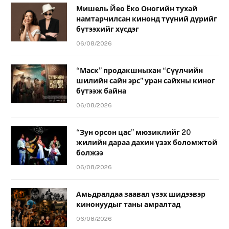
Мишель Йео Ёко Оногийн тухай
намтарчилсан кинонд түүний дүрийг
бүтээхийг хүсдэг
06/08/2026
“Маск” продакшныхан “Сүүлчийн
шилийн сайн эрс” уран сайхны киног
бүтээж байна
06/08/2026
“Зун орсон цас” мюзиклийг 20
жилийн дараа дахин үзэх боломжтой
болжээ
06/08/2026
Амьдралдаа заавал үзэх шидээвэр
кинонуудыг таны амралтад
06/08/2026