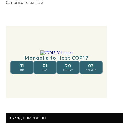
Сэтгэгдэл хаалттай
СҮҮЛД НЭМЭГДСЭН