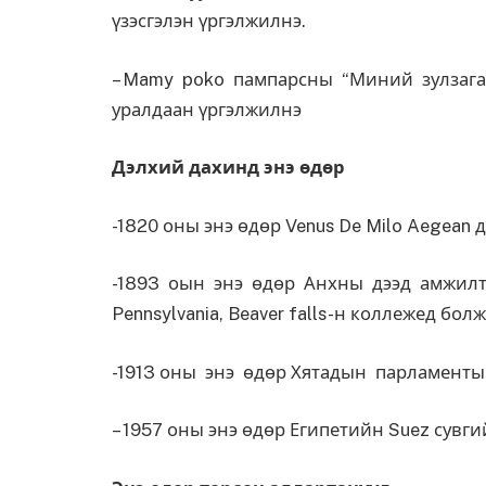
үзэсгэлэн үргэлжилнэ.
– Mamy poko пампарсны “Миний зулзага
уралдаан үргэлжилнэ
Дэлхий дахинд энэ өдөр
-1820 оны энэ өдөр Venus De Milo Aegean 
-1893 оын энэ өдөр Анхны дээд амжилт
Pennsylvania, Beaver falls-н коллежед болж
-1913 оны энэ өдөр Хятадын парламенты
– 1957 оны энэ өдөр Египетийн Suez сувги