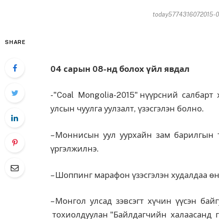
today5774316072015-04
SHARE
04 сарын 08-нд болох үйл явдал
-"Coal Mongolia-2015" нүүрсний салбарт
улсын чуулга уулзалт, үзэсгэлэн болно.
– Моннисын уул уурхайн зам барилгын 
үргэлжилнэ.
– Шоппинг марафон үзэсгэлэн худалдаа ө
– Монгол улсад зэвсэгт хүчин үүсэн ба
тохиолдуулан "Байлдагчийн халаасанд г