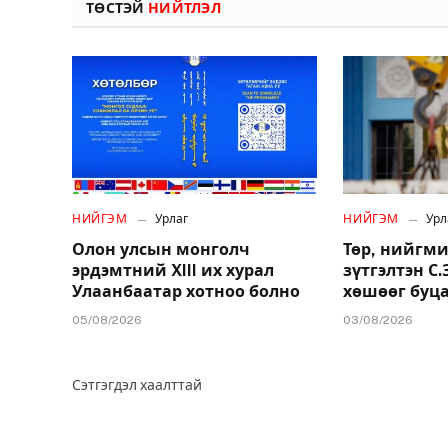
ТӨСТЭЙ
НИЙТЛЭЛ
НИЙГЭМ
Урлаг
НИЙГЭМ
Урл
Олон улсын монголч
Төр, нийгми
эрдэмтний XIII их хурал
зүтгэлтэн С
Улаанбаатар хотноо болно
хөшөөг буц
05/08/2026
03/08/2026
Сэтгэгдэл хаалттай