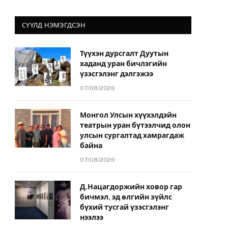
СҮҮЛД НЭМЭГДСЭН
Түүхэн дурсгалт Дуутын
хаданд уран бичлэгийн
үзэсгэлэнг дэлгэжээ
07/08/2026
Монгол Улсын хүүхэлдэйн
театрын уран бүтээлчид олон
улсын сургалтад хамрагдаж
байна
07/08/2026
Д.Нацагдоржийн ховор гар
бичмэл, эд өлгийн зүйлс
бүхий тусгай үзэсгэлэнг
нээлээ