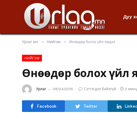
Дуу 
»
»
Урлаг.мн
Нийгэм
Өнөөдөр болох үйл явдал
НИЙГЭМ
Өнөөдөр болох үйл 
Урлаг
08/04/2015
Сэтгэгдэл байхгүй
2 мин
Facebook
Twitter
Linke