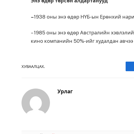
Энэ өдөр төрсөн алдартанууд
–
1938 оны энэ өдөр НҮБ-ын Ерөнхий нар
– 1985 оны энэ өдөр Австралийн хэвлэлий
кино компанийн 50%-ийг худалдан авчээ
ХУВААЛЦАХ.
Урлаг