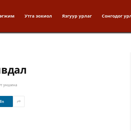
хөгжим
Утга зохиол
Язгуур урлаг
Сонгодог ур
явдал
ут уншина
dIn