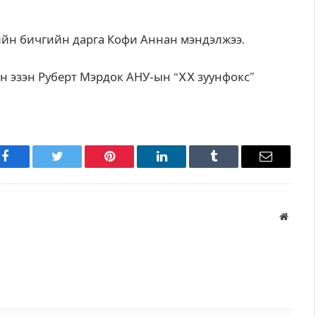
ийн бичгийн дарга Кофи Аннан мэндэлжээ.
н эзэн Руберт Мэрдок АНУ-ын “XX зуунфокс”
Facebook
Twitter
Pinterest
LinkedIn
Tumblr
Имэйл
Вэбса