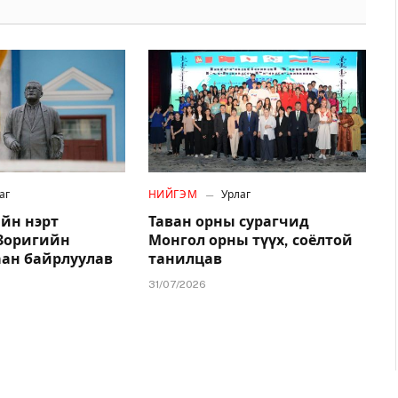
аг
НИЙГЭМ
Урлаг
йн нэрт
Таван орны сурагчид
.Зоригийн
Монгол орны түүх, соёлтой
аан байрлуулав
танилцав
31/07/2026