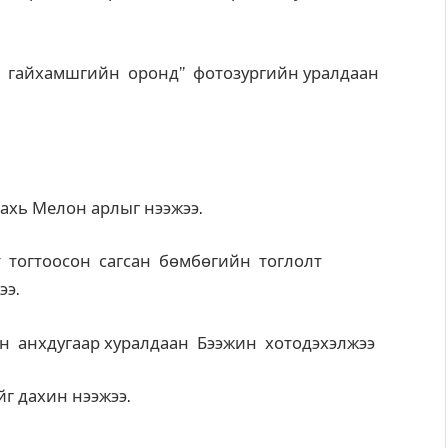
 гайхамшгийн оронд” фотозургийн уралдаан
дахь Мелон арлыг нээжээ.
 тогтоосон сагсан бөмбөгийн тоглолт
ээ.
н анхдугаар хуралдаан Бээжин хотодэхэлжээ
йг дахин нээжээ.