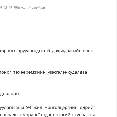
-08-08-19[www.urlag.mn].jpg
 хөрөнгө оруулагчдын 5 дахьудаагийн олон
тоног төхөөрөмжийн үзэсгэлэнхудалдаа
ндөрлөнө.
йгуулагдсаны 94 жил монголцэргийн өдрийг
енералын мөрдөс" сэдэвт цэргийн хувцасны