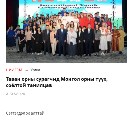
НИЙГЭМ
Урлаг
Таван орны сурагчид Монгол орны түүх,
соёлтой танилцав
31/07/2026
Сэтгэгдэл хаалттай