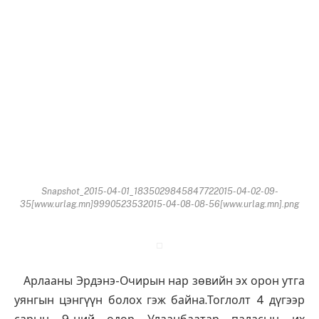
Snapshot_2015-04-01_1835029845847722015-04-02-09-
35[www.urlag.mn]9990523532015-04-08-08-56[www.urlag.mn].png
Арлааны Эрдэнэ-Очирын нар зөвийн эх орон утга
уянгын цэнгүүн болох гэж байна.Тоглолт 4 дүгээр