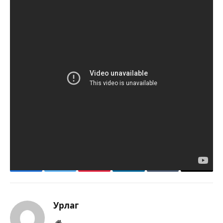
www.urlag.mn
Facebook
Twitter
Pinterest
LinkedIn
Tumblr
Имэйл
Урлаг
Вэбсайт