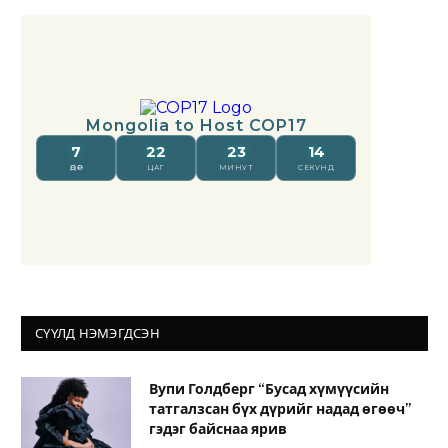
СҮҮЛД НЭМЭГДСЭН
Вупи Голдберг “Бусад хүмүүсийн
татгалзсан бүх дүрийг надад өгөөч”
гэдэг байснаа ярив