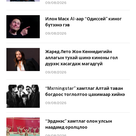
09/08/2026
Илон Маск AI-аар “Одиссей” киног
бүтээнэ гэв
09/08/2026
Жаред Лето Жон Кеннедигийн
аллагын тухай шинэ киноны гол
дүрээс хасагдаж магадгүй
09/08/2026
“Mxrningstar” хамтлаг Алтай таван
богдоос тоглолтоо цахимаар хийнэ
09/08/2026
“Эрдэнэс” хамтлаг олон улсын
наадамд оролцлоо
09/08/2026