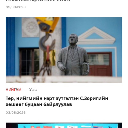
05/08/2026
НИЙГЭМ
Урлаг
Төр, нийгмийн нэрт зүтгэлтэн С.Зоригийн
хөшөөг буцаан байрлуулав
03/08/2026