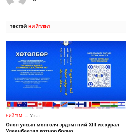
ТӨСТЭЙ
НИЙТЛЭЛ
НИЙГЭМ
Урлаг
Олон улсын монголч эрдэмтний XIII их хурал
Улаанбаатар хотноо болно