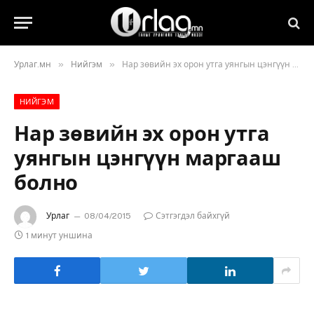
»
»
Урлаг.мн
Нийгэм
Нар зөвийн эх орон утга уянгын цэнгүүн маргааш болно
НИЙГЭМ
Нар зөвийн эх орон утга
уянгын цэнгүүн маргааш
болно
Урлаг
08/04/2015
Сэтгэгдэл байхгүй
1 минут уншина