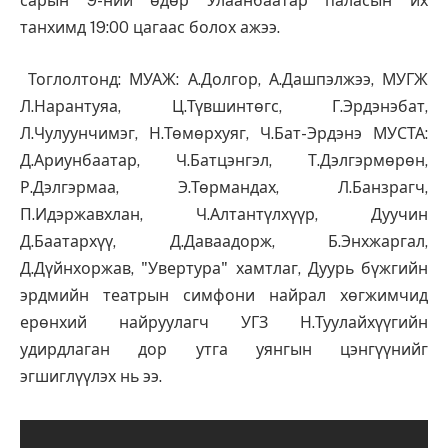
сарын 9-ний өдөр Улаанбаатар паласын их
танхимд 19:00 цагаас болох ажээ.
Тоглолтонд: МУАЖ: А.Долгор, А.Дашпэлжээ, МУГЖ
Л.Нарантуяа, Ц.Түвшинтөгс, Г.Эрдэнэбат,
Л.Чулуунчимэг, Н.Төмөрхуяг, Ч.Бат-Эрдэнэ МУСТА:
Д.Ариунбаатар, Ч.Батцэнгэл, Т.Дэлгэрмөрөн,
Р.Дэлгэрмаа, Э.Төрмандах, Л.Банзрагч,
П.Идэржавхлан, Ч.Алтантүлхүүр, Дуучин
Д.Баатархүү, Д.Даваадорж, Б.Энхжаргал,
Д.Дүйнхоржав, "Увертура" хамтлаг, Дуурь бүжгийн
эрдмийн театрын симфони найрал хөгжимчид
ерөнхий найруулагч УГЗ Н.Туулайхүүгийн
удирдлаган дор утга уянгын цэнгүүнийг
эгшиглүүлэх нь ээ.