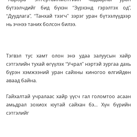
бүтээлчдийг бид бүхэн “Зүрхэнд гэрэлтэх од”,
“Дуудлага”, “Танхай тээгч” зэрэг уран бүтээлүүдээр
нь эчнээ таних болсон билээ.
Тэгвэл тус хамт олон энэ удаа залуусын хайр
сэтгэлийн тухай өгүүлэх “Учрал” нэртэй зургаа дахь
бүрэн хэмжээний уран сайхны киногоо өлгийдөн
аваад байна.
Гайхалтай учралаас хайр үүсч гал голомтоо асаан
амьдрал зохиох юутай сайхан бэ… Хүн бүрийн
сэтгэлийг