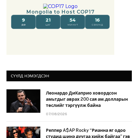
СҮҮЛД НЭМЭГДСЭН
Леонардо ДиКаприо ховордсон
амьтдыг аврах 200 сая ам.долларын
төслийг тэргүүлж байна
07/08/2026
Реппер A$AP Rocky “Рианна яг одоо
студид шинэ дуугаа хийж байгаа” гэв