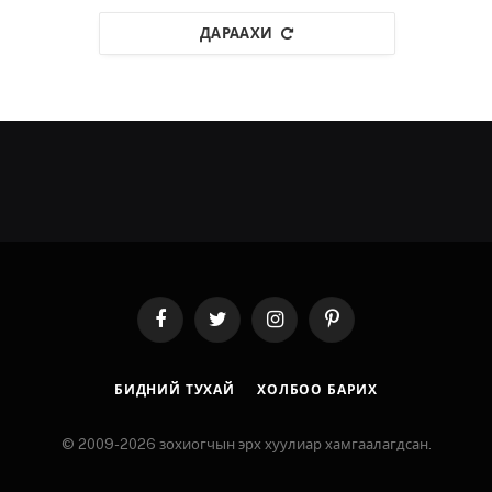
ДАРААХИ
Facebook
Twitter
Instagram
Pinterest
БИДНИЙ ТУХАЙ
ХОЛБОО БАРИХ
© 2009-2026 зохиогчын эрх хуулиар хамгаалагдсан.