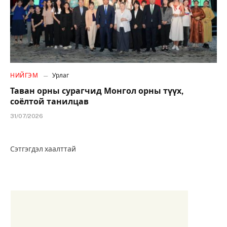
НИЙГЭМ
Урлаг
Таван орны сурагчид Монгол орны түүх,
соёлтой танилцав
31/07/2026
Сэтгэгдэл хаалттай