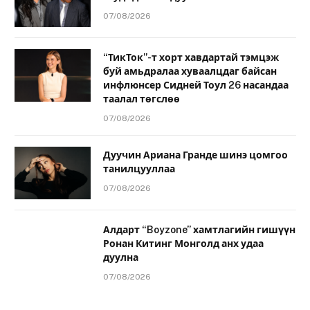
07/08/2026
“ТикТок”-т хорт хавдартай тэмцэж
буй амьдралаа хуваалцдаг байсан
инфлюнсер Сидней Тоул 26 насандаа
таалал төгслөө
07/08/2026
Дуучин Ариана Гранде шинэ цомгоо
танилцууллаа
07/08/2026
Алдарт “Boyzone” хамтлагийн гишүүн
Ронан Китинг Монголд анх удаа
дуулна
07/08/2026