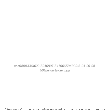
ucb9899336102015040807154790659492015-04-09-08-
59[www.urlag.mn].jpg
"Аврора" энтертайнментийн чадварлаг уран