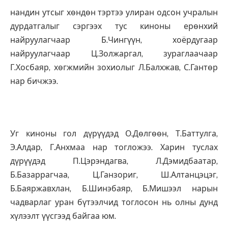
нандин утсыг хөндөн тэртээ улиран одсон учралын
дурдатгалыг сэргээх тус киноны ерөнхий
найруулагчаар Б.Чингүүн, хоёрдугаар
найруулагчаар Ц.Золжаргал, зураглаачаар
Г.Хосбаяр, хөгжмийн зохиолыг Л.Балхжав, С.Гантөр
нар бичжээ.
Уг киноны гол дүрүүдэд О.Дөлгөөн, Т.Баттулга,
Э.Алдар, Г.Анхмаа нар тогложээ. Харин туслах
дүрүүдэд П.Цэрэндагва, Л.Дэмидбаатар,
Б.Базаррагчаа, Ц.Ганзориг, Ш.Алтанцэцэг,
Б.Баяржавхлан, Б.Шинэбаяр, Б.Мишээл нарын
чадварлаг уран бүтээлчид тоглосон нь олны дунд
хүлээлт үүсгээд байгаа юм.