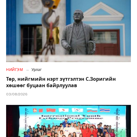
НИЙГЭМ
Урлаг
Төр, нийгмийн нэрт зүтгэлтэн С.Зоригийн
хөшөөг буцаан байрлуулав
03/08/2026