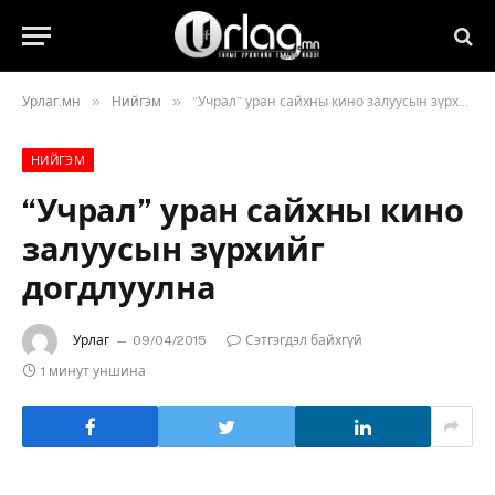
»
»
Урлаг.мн
Нийгэм
“Учрал” уран сайхны кино залуусын зүрхийг догдлуулна
НИЙГЭМ
“Учрал” уран сайхны кино
залуусын зүрхийг
догдлуулна
Урлаг
09/04/2015
Сэтгэгдэл байхгүй
1 минут уншина