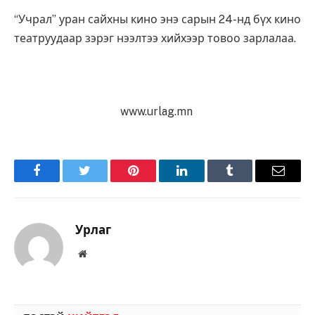
“Учрал” уран сайхны кино энэ сарын 24-нд бүх кино
театруудаар зэрэг нээлтээ хийхээр товоо зарлалаа.
www.urlag.mn
Facebook
Twitter
Pinterest
LinkedIn
Tumblr
Имэйл
Урлаг
Вэбсайт