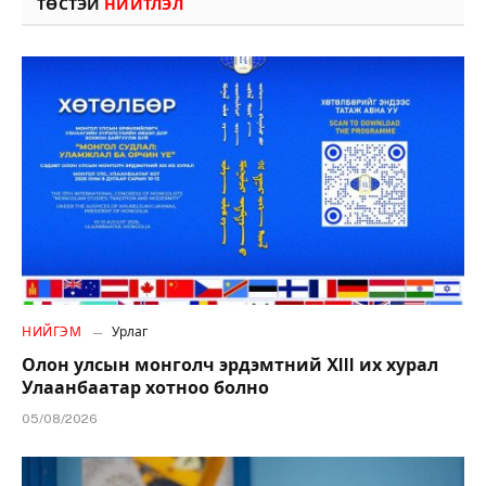
ТӨСТЭЙ
НИЙТЛЭЛ
НИЙГЭМ
Урлаг
Олон улсын монголч эрдэмтний XIII их хурал
Улаанбаатар хотноо болно
05/08/2026