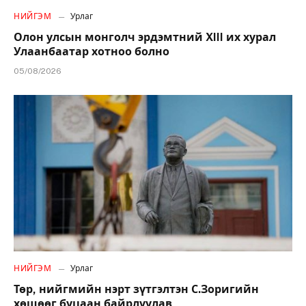
НИЙГЭМ
Урлаг
Олон улсын монголч эрдэмтний XIII их хурал
Улаанбаатар хотноо болно
05/08/2026
НИЙГЭМ
Урлаг
Төр, нийгмийн нэрт зүтгэлтэн С.Зоригийн
хөшөөг буцаан байрлуулав