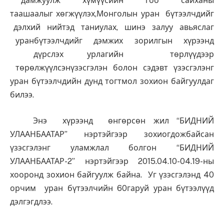
дамжуулж хүмүүсийн гоо сайханы
таашаалыг хөгжүүлэх,Монголын уран бүтээлчдийг
дэлхий нийтэд таниулах, шинэ залуу авьяслаг
уранбүтээлчдийг дэмжих зорилгын хүрээнд
дүрслэх урлагийн төрлүүдээр
төрөлжүүлсэнүзэсгэлэн болон сэдэвт үзэсгэлэнг
уран бүтээлчдийн дунд тогтмол зохион байгуулдаг
билээ.
Энэ хүрээнд өнгөрсөн жил “БИДНИЙ
УЛААНБААТАР” нэртэйгээр зохиогдожбайсан
үзэсгэлэнг уламжлал болгон “БИДНИЙ
УЛААНБААТАР-2” нэртэйгээр 2015.04.10-04.19-ны
хооронд зохион байгуулж байна. Уг үзэсгэлэнд 40
орчим уран бүтээлчийн 60гаруй уран бүтээлүүд
дэлгэгдлээ.