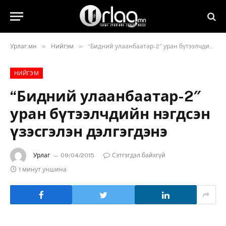
»
»
Урлаг.мн
Нийгэм
“Бидний улаанбаатар-2″ уран бүтээлчдийн нэгдсэн үзэсгэлэн дэлгэгдэнэ
НИЙГЭМ
“Бидний улаанбаатар-2″
уран бүтээлчдийн нэгдсэн
үзэсгэлэн дэлгэгдэнэ
Урлаг
09/04/2015
Сэтгэгдэл байхгүй
1 минут уншина