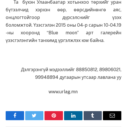
Та бүхэн Улаанбаатар хотынхоо төрхийг уран
бүтээлчид хэрхэн өөр, өөрсдийнөнгө аяс,
онцлогтойгоор дүрсэлснийг үзэх
боломжтой. Үзэсгэлэн 2015 оны 04-р сарын 10-04.19
-ны хооронд “Blue moon” арт галерейн
үзэсгэлэнгийн танхимд үргэлжлэх юм байна.
Дэлгэрэнгүй мэдээллийг 88850812, 89806021,
99948894 дугаарын утсаар лавлана уу
www.urlag.mn
Facebook
Twitter
Pinterest
LinkedIn
Tumblr
Имэйл