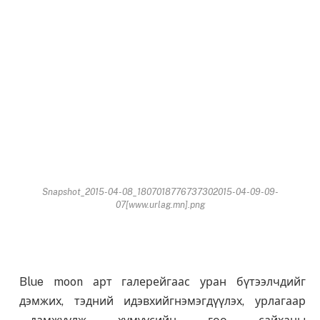
Snapshot_2015-04-08_1807018776737302015-04-09-09-
07[www.urlag.mn].png
Blue moon арт галерейгаас уран бүтээлчдийг
дэмжих, тэдний идэвхийгнэмэгдүүлэх, урлагаар