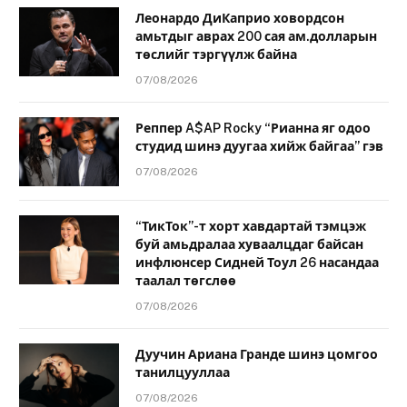
Леонардо ДиКаприо ховордсон
амьтдыг аврах 200 сая ам.долларын
төслийг тэргүүлж байна
07/08/2026
Реппер A$AP Rocky “Рианна яг одоо
студид шинэ дуугаа хийж байгаа” гэв
07/08/2026
“ТикТок”-т хорт хавдартай тэмцэж
буй амьдралаа хуваалцдаг байсан
инфлюнсер Сидней Тоул 26 насандаа
таалал төгслөө
07/08/2026
Дуучин Ариана Гранде шинэ цомгоо
танилцууллаа
07/08/2026