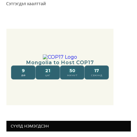
Сэтгэгдэл хаалттай
СҮҮЛД НЭМЭГДСЭН