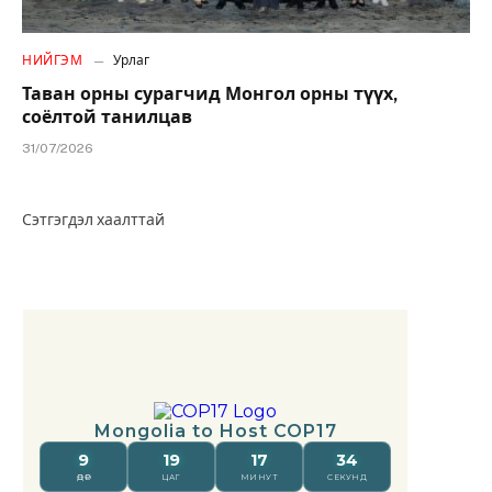
НИЙГЭМ
Урлаг
Таван орны сурагчид Монгол орны түүх,
соёлтой танилцав
31/07/2026
Сэтгэгдэл хаалттай