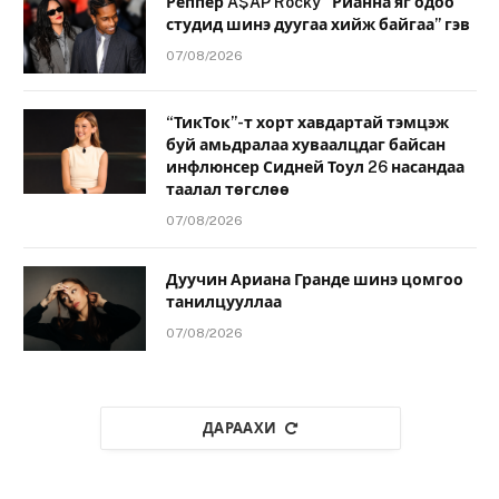
Реппер A$AP Rocky “Рианна яг одоо
студид шинэ дуугаа хийж байгаа” гэв
07/08/2026
“ТикТок”-т хорт хавдартай тэмцэж
буй амьдралаа хуваалцдаг байсан
инфлюнсер Сидней Тоул 26 насандаа
таалал төгслөө
07/08/2026
Дуучин Ариана Гранде шинэ цомгоо
танилцууллаа
07/08/2026
ДАРААХИ