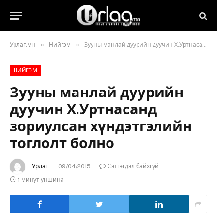
»
»
Урлаг.мн
Нийгэм
Зууны манлай дуурийн дуучин Х.Уртнасанд зориулсан хүндэтгэлийн тоглолт болно
НИЙГЭМ
Зууны манлай дуурийн
дуучин Х.Уртнасанд
зориулсан хүндэтгэлийн
тоглолт болно
Урлаг
09/04/2015
Сэтгэгдэл байхгүй
1 минут уншина