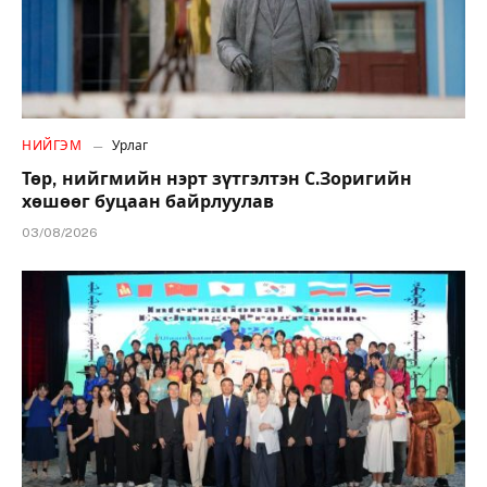
НИЙГЭМ
Урлаг
Төр, нийгмийн нэрт зүтгэлтэн С.Зоригийн
хөшөөг буцаан байрлуулав
03/08/2026