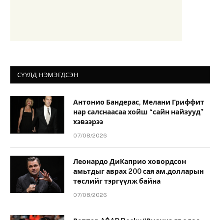
СҮҮЛД НЭМЭГДСЭН
Антонио Бандерас, Мелани Гриффит
нар салснаасаа хойш “сайн найзууд”
хэвээрээ
07/08/2026
Леонардо ДиКаприо ховордсон
амьтдыг аврах 200 сая ам.долларын
төслийг тэргүүлж байна
07/08/2026