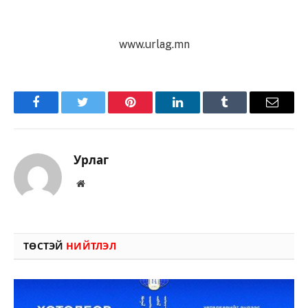
www.urlag.mn
Facebook
Twitter
Pinterest
LinkedIn
Tumblr
Имэйл
Урлаг
Вэбсайт
ТӨСТЭЙ
НИЙТЛЭЛ