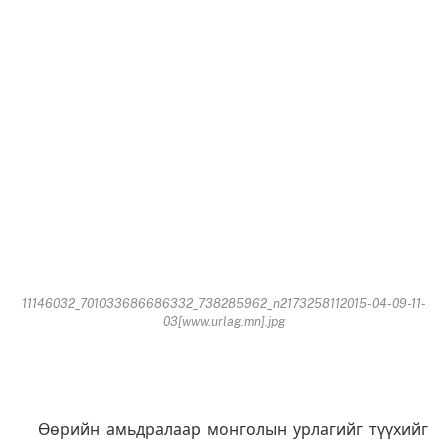
11146032_701033686686332_738285962_n2173258112015-04-09-11-
03[www.urlag.mn].jpg
Өөрийн амьдралаар монголын урлагийг түүхийг