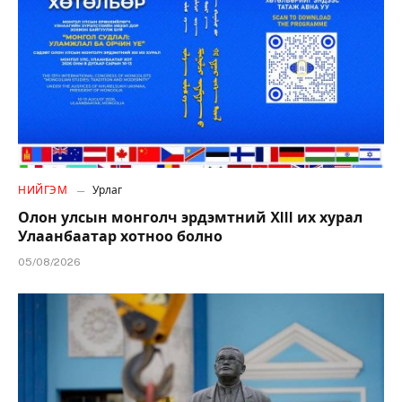
НИЙГЭМ
Урлаг
Олон улсын монголч эрдэмтний XIII их хурал
Улаанбаатар хотноо болно
05/08/2026