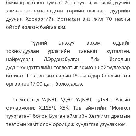
бичилцэж олон түмнээ 20-р зууны манлай дуучин
хэмээн өргөмжлөгдсөн төрийн шагналт дуурийн
дуучин Хорлоогийн Уртнасан энэ жил 70 насны
ойтой золгож байгаа юм.
Түүний энэхүү эрхэм өдрийг
тохиолдуулан урлагийн гавъяат зүтгэлтэн,
найруулагч Л.Эрдэнэбулган "Их ёслолын
дуун" хүндэтгэлийн тоглолтыг зохион байгуулахаар
болжээ. Тоглолт энэ сарын 19-ны өдөр Соёлын төв
өргөөнөө 17:00 цагт болох ажээ.
Тоглолтонд УДБЭТ, УДЭТ, ҮДБЭЧ, ЦДБЭЧ, Улсын
филармони, ХЦДБЧ, ХБК, Төв аймгийн “Монгол
туургатан” болон Булган аймгийн Хөгжимт драмын
театрын хамт олон оролцож хүндэтгэл үзүүлэх юм.