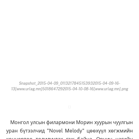
Snapshot_2015-04-09_0113217845153932015-04-09-16-
13[www.urlag.mn]5018647292015-04-10-08-16[www.urlag.mn].png
Монгол улсын филармони Морин хуурын чуулгын
уран бүтээлчид "Novel Melody" цөөхүүл хөгжмийн