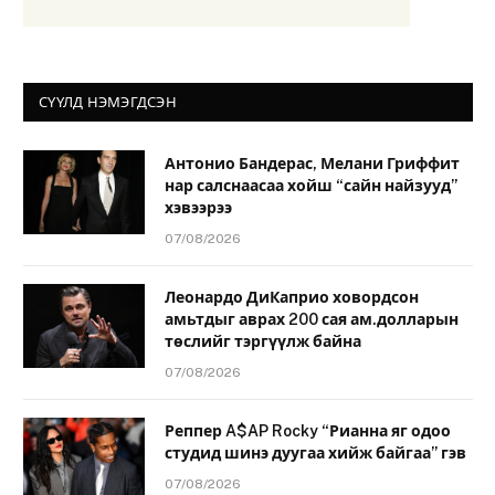
СҮҮЛД НЭМЭГДСЭН
Антонио Бандерас, Мелани Гриффит
нар салснаасаа хойш “сайн найзууд”
хэвээрээ
07/08/2026
Леонардо ДиКаприо ховордсон
амьтдыг аврах 200 сая ам.долларын
төслийг тэргүүлж байна
07/08/2026
Реппер A$AP Rocky “Рианна яг одоо
студид шинэ дуугаа хийж байгаа” гэв
07/08/2026