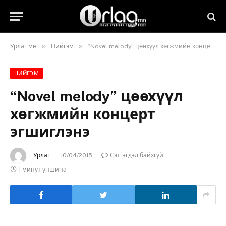
»
»
Урлаг.мн
Нийгэм
“Novel melody” цөөхүүл хөгжмийн концерт эгшиглэнэ
НИЙГЭМ
“Novel melody” цөөхүүл
хөгжмийн концерт
эгшиглэнэ
Урлаг
10/04/2015
Сэтгэгдэл байхгүй
1 минут уншина