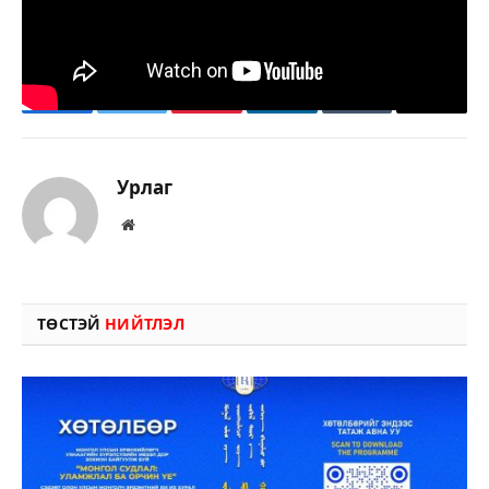
www.urlag.mn
Facebook
Twitter
Pinterest
LinkedIn
Tumblr
Имэйл
Урлаг
Вэбсайт
ТӨСТЭЙ
НИЙТЛЭЛ