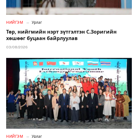
НИЙГЭМ
Урлаг
Төр, нийгмийн нэрт зүтгэлтэн С.Зоригийн
хөшөөг буцаан байрлуулав
03/08/2026
НИЙГЭМ
Урлаг