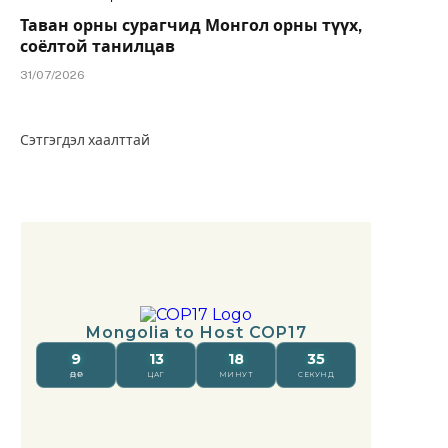
Таван орны сурагчид Монгол орны түүх,
соёлтой танилцав
31/07/2026
Сэтгэгдэл хаалттай