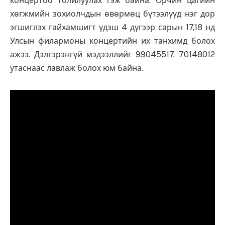
концертоо толилуулах гэж байна. Орчин цагийн
хөгжмийн зохиолчдын өвөрмөц бүтээлүүд нэг дор
эгшиглэх гайхамшигт үдэш 4 дүгээр сарын 17,18 нд
Улсын филармоны концертийн их танхимд болох
ажээ. Дэлгэрэнгүй мэдээллийг 99045517, 70148012
утаснаас лавлаж болох юм байна.