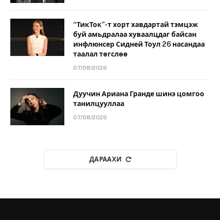
“ТикТок”-т хорт хавдартай тэмцэж
буй амьдралаа хуваалцдаг байсан
инфлюнсер Сидней Тоул 26 насандаа
таалал төгслөө
07/08/2026
Дуучин Ариана Гранде шинэ цомгоо
танилцууллаа
07/08/2026
ДАРААХИ