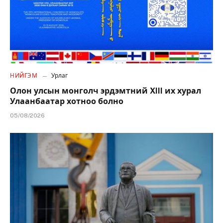
НИЙГЭМ
Урлаг
Олон улсын монголч эрдэмтний XIII их хурал
Улаанбаатар хотноо болно
05/08/2026