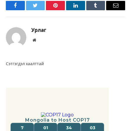
Facebook
Twitter
Pinterest
LinkedIn
Tumblr
Имэйл
Урлаг
Вэбсайт
Сэтгэгдэл хаалттай