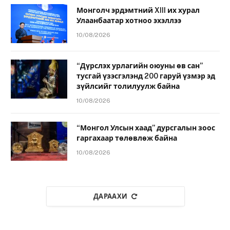
Монголч эрдэмтний XIII их хурал
Улаанбаатар хотноо эхэллээ
10/08/2026
“Дүрслэх урлагийн оюуны өв сан”
тусгай үзэсгэлэнд 200 гаруй үзмэр эд
зүйлсийг толилуулж байна
10/08/2026
“Монгол Улсын хаад” дурсгалын зоос
гаргахаар төлөвлөж байна
10/08/2026
ДАРААХИ