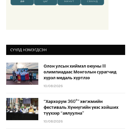
СҮҮЛД НЭМЭГДСЭН
Олон улсын хиймэл оюуны III
олимпиадаас Монголын сурагчид
хүрэл медаль хүртлээ
10/08/2026
“Хархорум 360°” хөгжмийн
фестиваль Хүннүгийн үеэс хойших
түүхээр “аялуулна”
10/08/2026