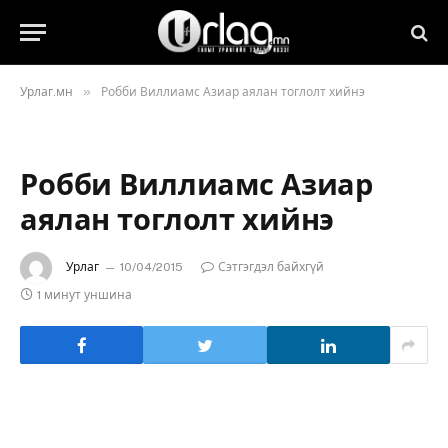
»
Урлаг.мн
Робби Виллиамс Азиар аялан тоглолт хийнэ
Робби Виллиамс Азиар
аялан тоглолт хийнэ
Урлаг
10/04/2015
Сэтгэгдэл байхгүй
1 минут уншина