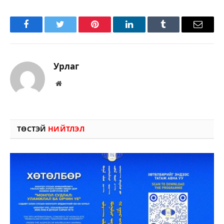
Facebook
Twitter
Pinterest
LinkedIn
Tumblr
Имэйл
Урлаг
Вэбсайт
ТӨСТЭЙ
НИЙТЛЭЛ