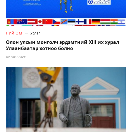
НИЙГЭМ
Урлаг
Олон улсын монголч эрдэмтний XIII их хурал
Улаанбаатар хотноо болно
05/08/2026