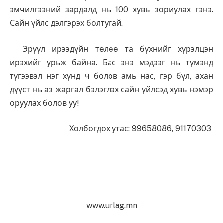
эмчилгээний зардалд нь 100 хувь зориулах гэнэ.
Сайн үйлс дэлгэрэх болтугай.
Эрүүл ирээдүйн төлөө та бүхнийг хүрэлцэн
ирэхийг урьж байна. Бас энэ мэдээг нь түмэнд
түгээвэл нэг хүнд ч болов амь нас, гэр бүл, ахан
дүүст нь аз жаргал бэлэглэх сайн үйлсэд хувь нэмэр
оруулах болов уу!
Холбогдох утас: 99658086, 91170303
www.urlag.mn