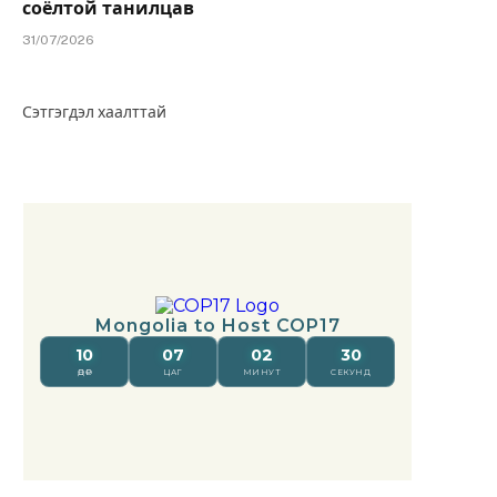
соёлтой танилцав
31/07/2026
Сэтгэгдэл хаалттай