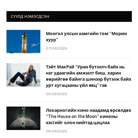
СҮҮЛД НЭМЭГДСЭН
Монгол улсын хамгийн том “Морин
хуур”
07/08/2026
Тэйт МакРэй “Уран бүтээлч байх нь
нэг удаагийн амжилт биш, харин
өөрийгөө байнга шинээр бүтээж байх
урт хугацааны үйл явц” гэв
06/08/2026
Локарногийн кино наадамд өрсөлдөх
“The House on the Moon” киноны
хэсгийг олон нийтэд цацлаа
06/08/2026