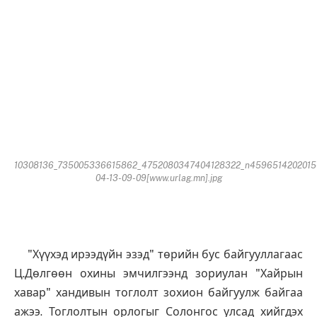
10308136_735005336615862_4752080347404128322_n4596514202015
04-13-09-09[www.urlag.mn].jpg
"Хүүхэд ирээдүйн эзэд" төрийн бус байгууллагаас
Ц.Дөлгөөн охины эмчилгээнд зориулан "Хайрын
хавар" хандивын тоглолт зохион байгуулж байгаа
ажээ. Тоглолтын орлогыг Солонгос улсад хийгдэх