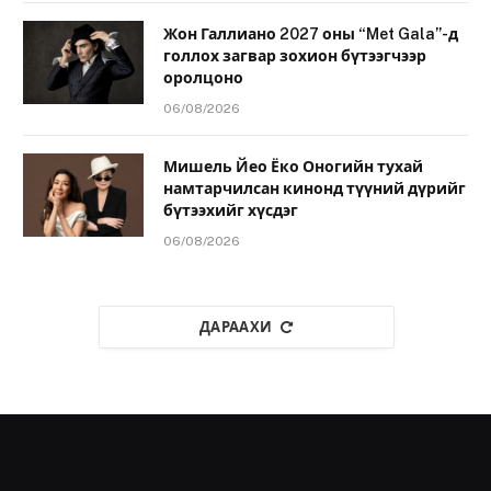
Жон Галлиано 2027 оны “Met Gala”-д
голлох загвар зохион бүтээгчээр
оролцоно
06/08/2026
Мишель Йео Ёко Оногийн тухай
намтарчилсан кинонд түүний дүрийг
бүтээхийг хүсдэг
06/08/2026
ДАРААХИ