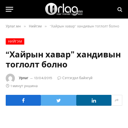
»
»
Урлаг.мн
Нийгэм
“Хайрын хавар” хандивын тоглолт болно
НИЙГЭМ
“Хайрын хавар” хандивын
тоглолт болно
Урлаг
13/04/2015
Сэтгэгдэл байхгүй
1 минут уншина