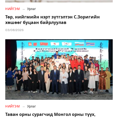
НИЙГЭМ
Урлаг
Төр, нийгмийн нэрт зүтгэлтэн С.Зоригийн
хөшөөг буцаан байрлуулав
03/08/2026
НИЙГЭМ
Урлаг
Таван орны сурагчид Монгол орны түүх,