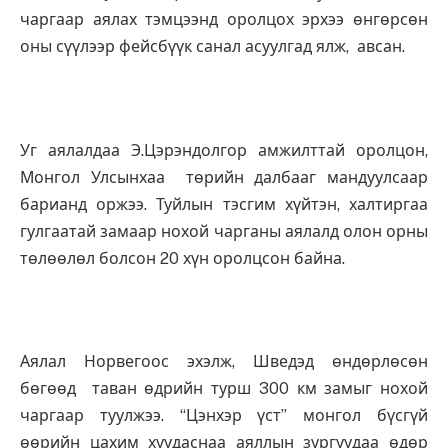
чаргаар аялах тэмцээнд оролцох эрхээ өнгөрсөн
оны сүүлээр фейсбүүк санал асуулгад ялж, авсан.
Уг аялалдаа Э.Цэрэндолгор амжилттай оролцон,
Монгол Улсынхаа төрийн далбааг мандуулсаар
барианд оржээ. Туйлын тэсгим хүйтэн, халтиргаа
гулгаатай замаар нохой чарганы аялалд олон орны
төлөөлөл болсон 20 хүн оролцсон байна.
Аялал Норвегоос эхэлж, Шведэд өндөрлөсөн
бөгөөд таван өдрийн турш 300 км замыг нохой
чаргаар туулжээ. “Цэнхэр үст” монгол бүсгүй
өөрийн цахим хуудаснаа аяллын зургуудаа өдөр