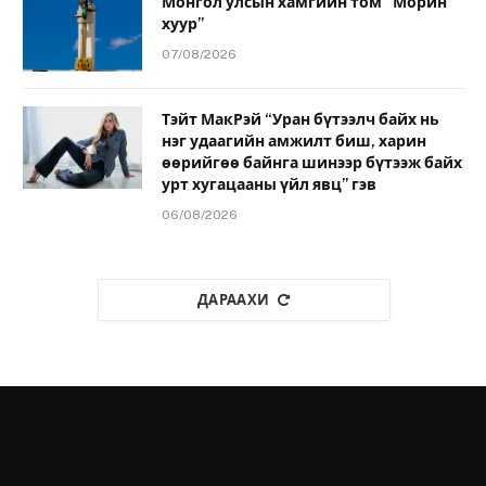
Монгол улсын хамгийн том “Морин
хуур”
07/08/2026
Тэйт МакРэй “Уран бүтээлч байх нь
нэг удаагийн амжилт биш, харин
өөрийгөө байнга шинээр бүтээж байх
урт хугацааны үйл явц” гэв
06/08/2026
ДАРААХИ