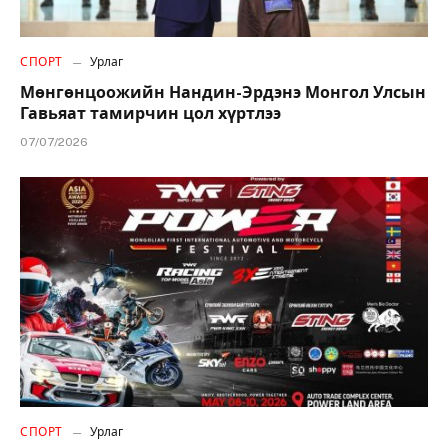
СПОРТ
Урлаг
Мөнгөнцоожийн Нандин-Эрдэнэ Монгол Улсын
Гавьяат тамирчин цол хүртлээ
07/07/2026
СПОРТ
Урлаг