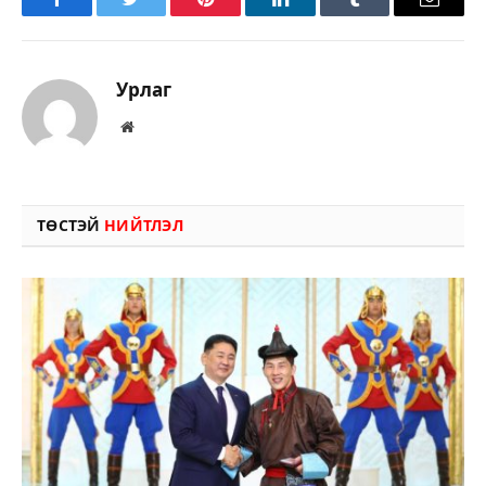
Facebook
Twitter
Pinterest
LinkedIn
Tumblr
Имэйл
Урлаг
Вэбсайт
ТӨСТЭЙ
НИЙТЛЭЛ