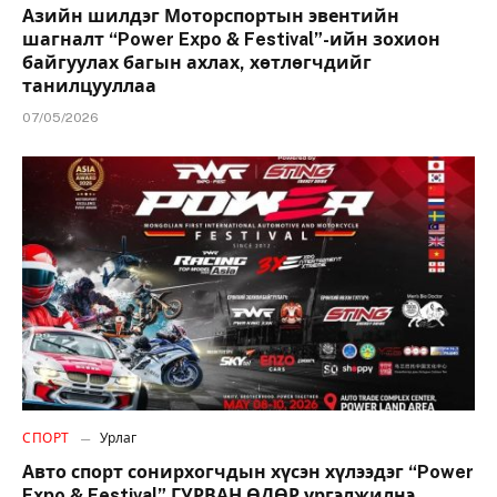
Азийн шилдэг Моторспортын эвентийн
шагналт “Power Expo & Festival”-ийн зохион
байгуулах багын ахлах, хөтлөгчдийг
танилцууллаа
07/05/2026
СПОРТ
Урлаг
Авто спорт сонирхогчдын хүсэн хүлээдэг “Power
Expo & Festival” ГУРВАН ӨДӨР үргэлжилнэ