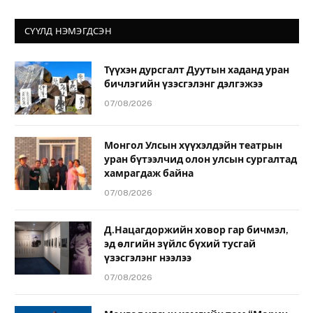
СҮҮЛД НЭМЭГДСЭН
Түүхэн дурсгалт Дуутын хаданд уран
бичлэгийн үзэсгэлэнг дэлгэжээ
07/08/2026
Монгол Улсын хүүхэлдэйн театрын
уран бүтээлчид олон улсын сургалтад
хамрагдаж байна
07/08/2026
Д.Нацагдоржийн ховор гар бичмэл,
эд өлгийн зүйлс бүхий тусгай
үзэсгэлэнг нээлээ
07/08/2026