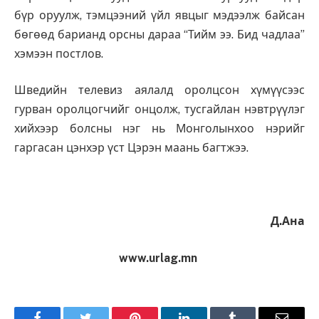
бүр оруулж, тэмцээний үйл явцыг мэдээлж байсан
бөгөөд барианд орсны дараа “Тийм ээ. Бид чадлаа”
хэмээн постлов.
Шведийн телевиз аялалд оролцсон хүмүүсээс
гурван оролцогчийг онцолж, тусгайлан нэвтрүүлэг
хийхээр болсны нэг нь Монголынхоо нэрийг
гаргасан цэнхэр үст Цэрэн маань багтжээ.
Д.Ана
www.urlag.mn