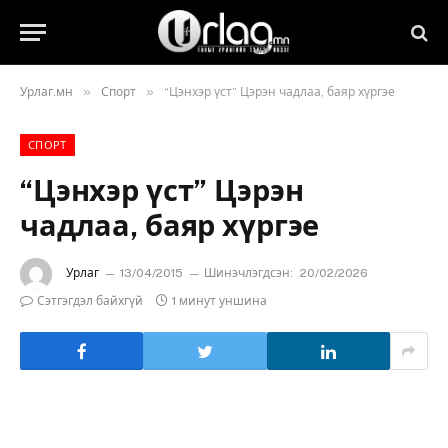
»
»
Урлаг.мн
Спорт
“Цэнхэр үст” Цэрэн чадлаа, баяр хүргэе
СПОРТ
“Цэнхэр үст” Цэрэн
чадлаа, баяр хүргэе
Урлаг
13/04/2015
Шинэчлэгдсэн:
20/02/2026
Сэтгэгдэл байхгүй
1 минут уншина