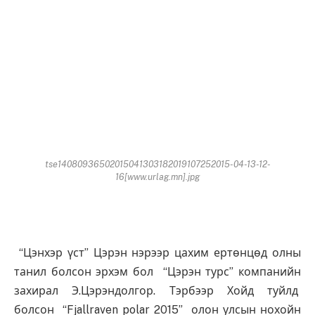
tse14080936502015041303182019107252015-04-13-12-
16[www.urlag.mn].jpg
“Цэнхэр үст” Цэрэн нэрээр цахим ертөнцөд олны
танил болсон эрхэм бол “Цэрэн турс” компанийн
захирал Э.Цэрэндолгор. Тэрбээр Хойд туйлд
болсон “Fjallraven polar 2015” олон улсын нохойн