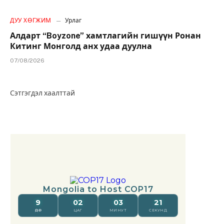
ДУУ ХӨГЖИМ
Урлаг
Алдарт “Boyzone” хамтлагийн гишүүн Ронан
Китинг Монголд анх удаа дуулна
07/08/2026
Сэтгэгдэл хаалттай