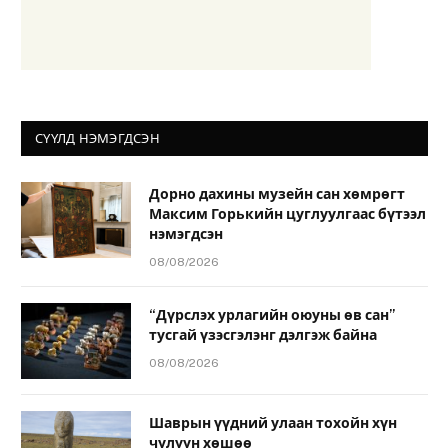
СҮҮЛД НЭМЭГДСЭН
Дорно дахины музейн сан хөмрөгт
Максим Горькийн цуглуулгаас бүтээл
нэмэгдсэн
08/08/2026
“Дүрслэх урлагийн оюуны өв сан”
тусгай үзэсгэлэнг дэлгэж байна
08/08/2026
Шаврын үүдний улаан тохойн хүн
чулуун хөшөө