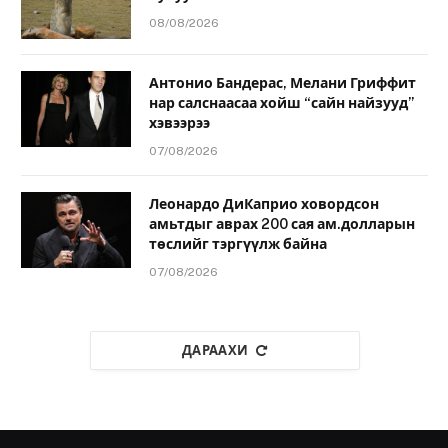
08/08/2026
Антонио Бандерас, Мелани Гриффит
нар салснаасаа хойш “сайн найзууд”
хэвээрээ
07/08/2026
Леонардо ДиКаприо ховордсон
амьтдыг аврах 200 сая ам.долларын
төслийг тэргүүлж байна
07/08/2026
ДАРААХИ