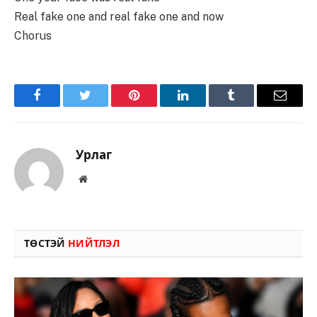
Real fake one and real fake one and now
Chorus
Facebook
Twitter
Pinterest
LinkedIn
Tumblr
Имэйл
Урлаг
Вэбсайт
ТӨСТЭЙ
НИЙТЛЭЛ