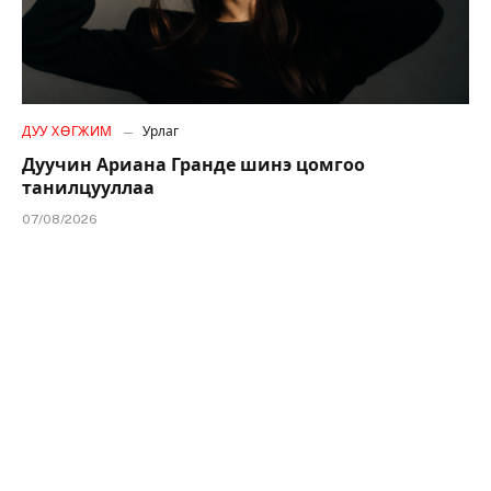
ДУУ ХӨГЖИМ
Урлаг
Дуучин Ариана Гранде шинэ цомгоо
танилцууллаа
07/08/2026