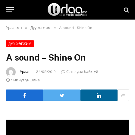
»
»
Урлаг.мн
Дуу хөгжим
A sound – Shine On
ДУУ ХӨГЖИМ
A sound – Shine On
Урлаг
24/05/2012
Сэтгэгдэл байхгүй
1 минут уншина