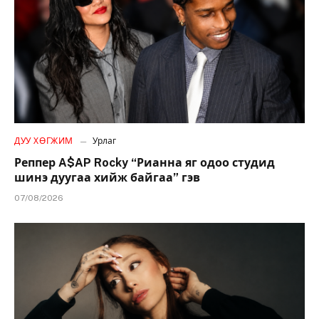
ДУУ ХӨГЖИМ
Урлаг
Реппер A$AP Rocky “Рианна яг одоо студид
шинэ дуугаа хийж байгаа” гэв
07/08/2026