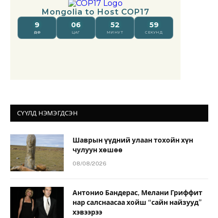
СҮҮЛД НЭМЭГДСЭН
Шаврын үүдний улаан тохойн хүн
чулуун хөшөө
08/08/2026
Антонио Бандерас, Мелани Гриффит
нар салснаасаа хойш “сайн найзууд”
хэвээрээ