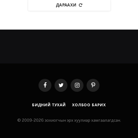
ДАРААХИ
Facebook
Twitter
Instagram
Pinterest
БИДНИЙ ТУХАЙ
ХОЛБОО БАРИХ
© 2009-2026 зохиогчын эрх хуулиар хамгаалагдсан.