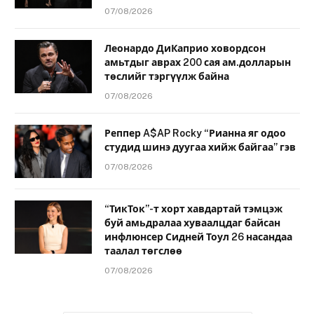
07/08/2026
Леонардо ДиКаприо ховордсон
амьтдыг аврах 200 сая ам.долларын
төслийг тэргүүлж байна
07/08/2026
Реппер A$AP Rocky “Рианна яг одоо
студид шинэ дуугаа хийж байгаа” гэв
07/08/2026
“ТикТок”-т хорт хавдартай тэмцэж
буй амьдралаа хуваалцдаг байсан
инфлюнсер Сидней Тоул 26 насандаа
таалал төгслөө
07/08/2026