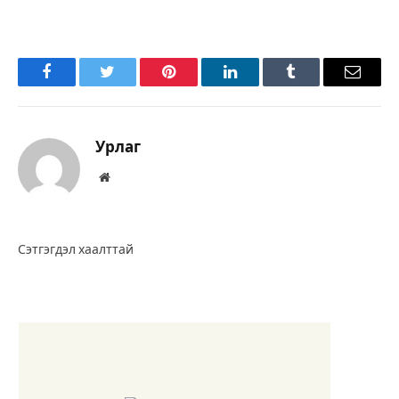
Facebook
Twitter
Pinterest
LinkedIn
Tumblr
Имэйл
Урлаг
Вэбсайт
Сэтгэгдэл хаалттай