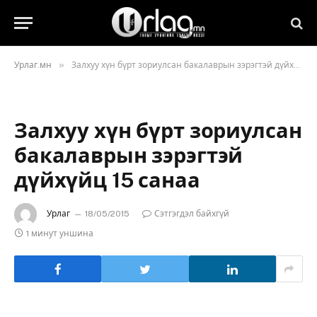
»
Урлаг.мн
Залхуу хүн бүрт зориулсан бакалаврын зэрэгтэй дүйхүйц 15 санаа
Залхуу хүн бүрт зориулсан
бакалаврын зэрэгтэй
дүйхүйц 15 санаа
Урлаг
18/05/2015
Сэтгэгдэл байхгүй
1 минут уншина