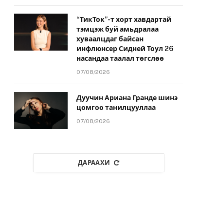
“ТикТок”-т хорт хавдартай
тэмцэж буй амьдралаа
хуваалцдаг байсан
инфлюнсер Сидней Тоул 26
насандаа таалал төгслөө
07/08/2026
Дуучин Ариана Гранде шинэ
цомгоо танилцууллаа
07/08/2026
ДАРААХИ