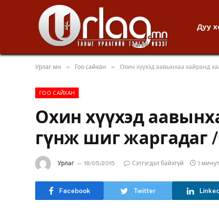
Дуу 
»
»
Урлаг.мн
Гоо сайхан
Охин хүүхэд аавынхаа хайранд ха
ГОО САЙХАН
Охин хүүхэд аавынх
гүнж шиг жаргадаг 
Урлаг
18/05/2015
Сэтгэгдэл байхгүй
1 мину
Facebook
Twitter
Linke