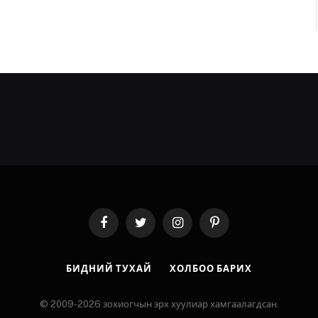
Facebook
Twitter
Instagram
Pinterest
БИДНИЙ ТУХАЙ
ХОЛБОО БАРИХ
© 2009-2026 зохиогчын эрх хуулиар хамгаалагдсан.