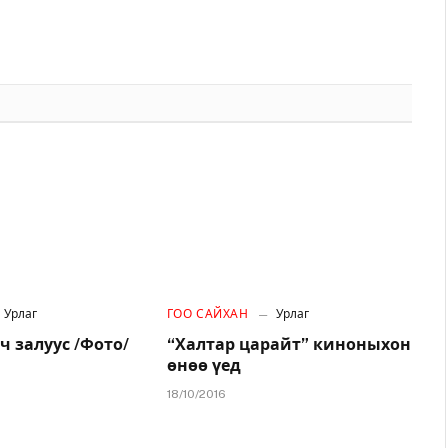
Урлаг
ГОО САЙХАН
Урлаг
ч залуус /Фото/
“Халтар царайт” киноныхон
өнөө үед
18/10/2016