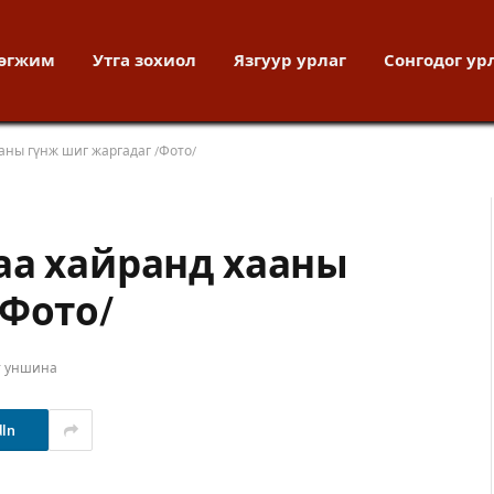
хөгжим
Утга зохиол
Язгуур урлаг
Сонгодог ур
аны гүнж шиг жаргадаг /Фото/
аа хайранд хааны
/Фото/
т уншина
dIn