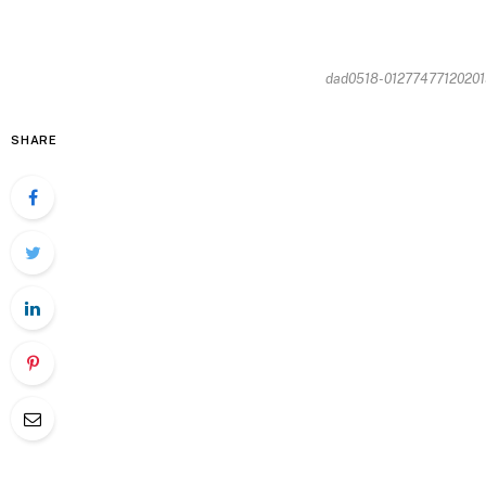
dad0518-012774771202015
SHARE