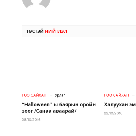
ТӨСТЭЙ
НИЙТЛЭЛ
ГОО САЙХАН
Урлаг
ГОО САЙХАН
“Halloween”-ы баярын оройн
Халуухан эм
зоог /Санаа аваарай/
22/10/2016
28/10/2016