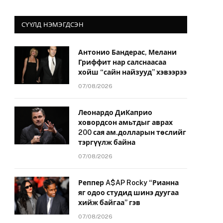
СҮҮЛД НЭМЭГДСЭН
Антонио Бандерас, Мелани
Гриффит нар салснаасаа
хойш “сайн найзууд” хэвээрээ
07/08/2026
Леонардо ДиКаприо
ховордсон амьтдыг аврах
200 сая ам.долларын төслийг
тэргүүлж байна
07/08/2026
Реппер A$AP Rocky “Рианна
яг одоо студид шинэ дуугаа
хийж байгаа” гэв
07/08/2026