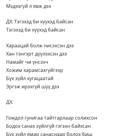
Мэдэхгүй л явж дээ
ДХ: Тэгэхэд би хүүхэд байсан
Тэгэхэд би хүүхэд байсан
Хараацай болж нисэхсэн дээ
Хан тэнгэрт дүүлэхсэн дээ
Намайг чи үнсээч
Хожим харамсахгүйгээр
Бүх зүйл хугацаатай
Эргэж ирэхгүй шүү дээ
ДХ:
Гомдол гунигаа тайтгарлаар солихсон
Бодох санах зүйлгүй гэгээн байхсан
Бүх зүйл ямар санаснаар болох биш