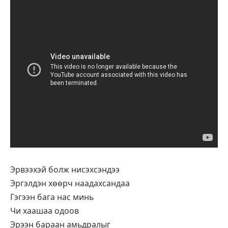
Эрвээхэй болж нисэхсэндээ
Эргэлдэн хөөрч наадахсандаа
Гэгээн бага нас минь
Чи хаашаа одоов
Эрээн бараан амьдралыг