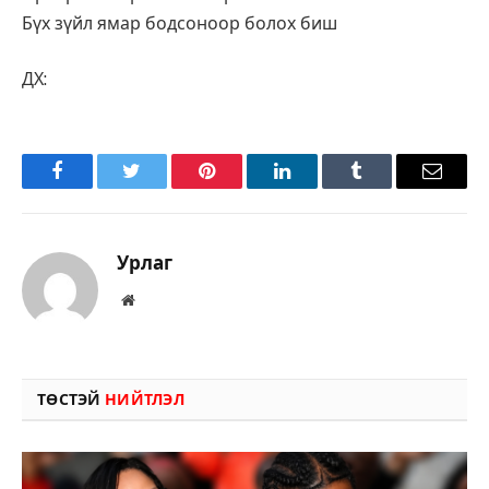
Бүх зүйл ямар бодсоноор болох биш
ДХ:
Facebook
Twitter
Pinterest
LinkedIn
Tumblr
Имэйл
Урлаг
Вэбсайт
ТӨСТЭЙ
НИЙТЛЭЛ