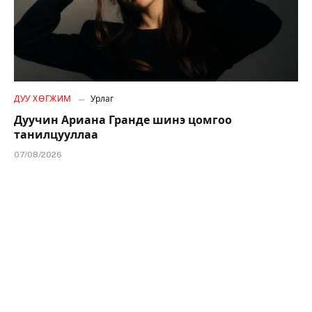
ДУУ ХӨГЖИМ
Урлаг
Дуучин Ариана Гранде шинэ цомгоо
танилцууллаа
07/08/2026