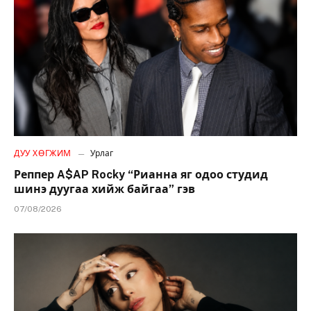
ДУУ ХӨГЖИМ
Урлаг
Реппер A$AP Rocky “Рианна яг одоо студид
шинэ дуугаа хийж байгаа” гэв
07/08/2026