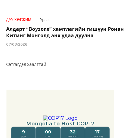
ДУУ ХӨГЖИМ
Урлаг
Алдарт “Boyzone” хамтлагийн гишүүн Ронан
Китинг Монголд анх удаа дуулна
07/08/2026
Сэтгэгдэл хаалттай