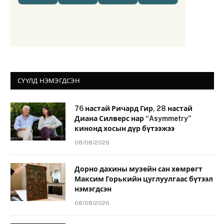
СҮҮЛД НЭМЭГДСЭН
76 настай Ричард Гир, 28 настай
Диана Силверс нар “Asymmetry”
кинонд хосын дүр бүтээжээ
08/08/2026
Дорно дахины музейн сан хөмрөгт
Максим Горькийн цуглуулгаас бүтээл
нэмэгдсэн
08/08/2026