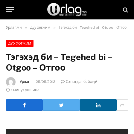
»
»
Урлаг.мн
Дуу хөгжим
Тэгэхэд би – Tegehed bi – Otgoo – Отгоо
ДУУ ХӨГЖИМ
Тэгэхэд би – Tegehed bi –
Otgoo – Отгоо
Урлаг
25/05/2012
Сэтгэгдэл байхгүй
1 минут уншина