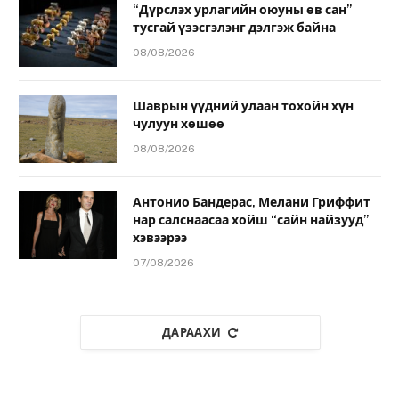
“Дүрслэх урлагийн оюуны өв сан”
тусгай үзэсгэлэнг дэлгэж байна
08/08/2026
Шаврын үүдний улаан тохойн хүн
чулуун хөшөө
08/08/2026
Антонио Бандерас, Мелани Гриффит
нар салснаасаа хойш “сайн найзууд”
хэвээрээ
07/08/2026
ДАРААХИ