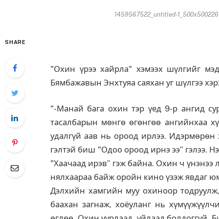
1459567522_untitled-1_500x5002261
SHARE
"Охин үрээ хайрла" хэмээх шүлгийг мэд
Бямбажавын Энхтуяа саяхан уг шүлгээ хэр
"-Манай бага охин тэр үед 9-р ангид су
тасалбарын мөнгө өгөнгөө ангийнхаа хүү
удалгүй аав нь ороод ирлээ. Идэрмөрөн 
гэлтэй биш "Одоо ороод ирнэ ээ” гэлээ. 
"Хаачаад ирэв” гэж байна. Охин ч үнэнээ л
нялхаараа байж оройн кино үзэж явдаг юм.
Дэлхийн хамгийн муу охиноор тодруулж, 
баахан загнаж, хоёуланг нь хүмүүжүүлч
өглөө. Охин уурлаад, уйлаад болдоггүй. Б