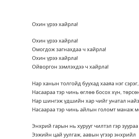
Охин үрээ хайрла!
Охин үрээ хайрла!
Омогдож загнахдаа ч хайрла!
Охин үрээ хайрла!
Ойворгон зэмлэхдээ ч хайрла!
Нар ханын толгойд буухад хааяа нэг сэрэг,
Насаараа тэр чинь өглөө босох хүн, төрсө
Нар шингэж үдшийн хар чийг унатал найз
Насаараа тэр чинь айлын голомт манаж м
Энхрий гарын нь хурууг чилтэл гэр зуура
Ээжийн цай уулгаж, аавын үгээр энхрийл