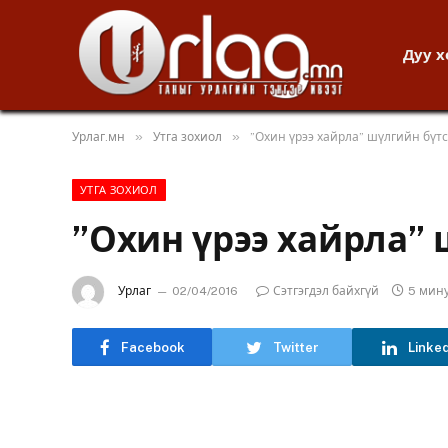
Дуу 
»
»
Урлаг.мн
Утга зохиол
”Охин үрээ хайрла” шүлгийн бүтс
УТГА ЗОХИОЛ
”Охин үрээ хайрла” 
Урлаг
02/04/2016
Сэтгэгдэл байхгүй
5 мин
Facebook
Twitter
Linke