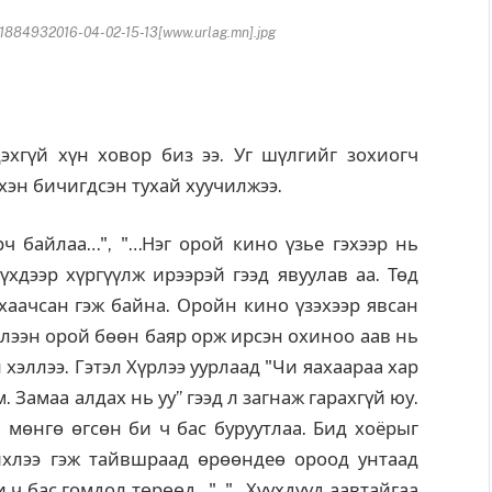
884932016-04-02-15-13[www.urlag.mn].jpg
эхгүй хүн ховор биз ээ. Уг шүлгийг зохиогч
хэн бичигдсэн тухай хуучилжээ.
рч байлаа…", "…Нэг орой кино үзье гэхээр нь
хдээр хүргүүлж ирээрэй гээд явуулав аа. Төд
хаачсан гэж байна. Оройн кино үзэхээр явсан
Нэлээн орой
бөөн баяр орж ирсэн охиноо аав нь
 хэллээ. Гэтэл Хүрлээ уурлаад "Чи яахаараа хар
 Замаа алдах нь уу” гээд л загнаж гарахгүй юу.
мөнгө өгсөн би ч бас буруутлаа. Бид хоёрыг
ихлээ гэж тайвшраад өрөөндеө ороод унтаад
и ч бас гомдол төрөөд…", "…Хүүхдүүд аавтайгаа