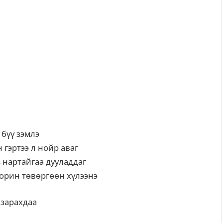
 бүү зэмлэ
н гэртээ л нойр аваг
 нартайгаа дууладдаг
орин төвөргөөн хүлээнэ
а зарахдаа