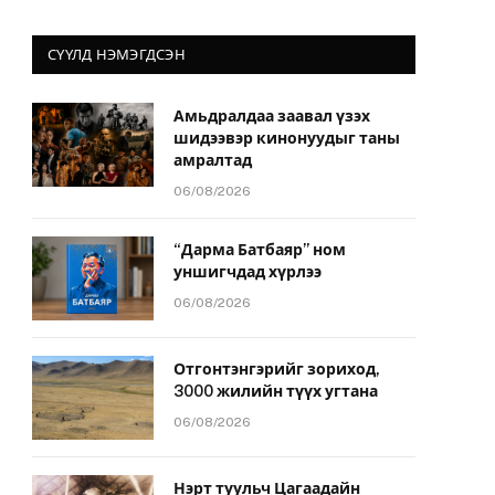
СҮҮЛД НЭМЭГДСЭН
Амьдралдаа заавал үзэх
шидээвэр кинонуудыг таны
амралтад
06/08/2026
“Дарма Батбаяр” ном
уншигчдад хүрлээ
06/08/2026
Отгонтэнгэрийг зориход,
3000 жилийн түүх угтана
06/08/2026
Нэрт туульч Цагаадайн