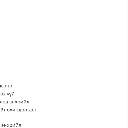
онсоно
эх үү?
олов энхрийл
йг охиндоо хэл
э энхрийл