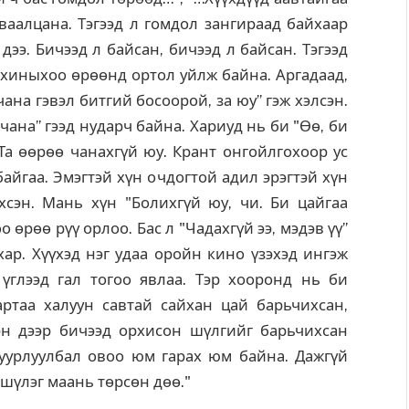
ваалцана. Тэгээд л гомдол зангираад байхаар
дээ. Бичээд л байсан, бичээд л байсан. Тэгээд
 Охиныхоо өрөөнд ортол уйлж байна. Аргадаад,
ана гэвэл битгий босоорой, за юу” гэж хэлсэн.
 чана” гээд нударч байна. Хариуд нь би "Өө, би
. Та өөрөө чанахгүй юу. Крант онгойлгохоор ус
байгаа. Эмэгтэй хүн очдогтой адил эрэгтэй хүн
хсэн. Мань хүн "Болихгүй юу, чи. Би цайгаа
 өрөө рүү орлоо. Бас л "Чадахгүй ээ, мэдэв үү”
хар. Хүүхэд нэг удаа оройн кино үзэхэд ингэж
үглээд гал тогоо явлаа. Тэр хооронд нь би
артаа халуун савтай сайхан цай барьчихсан,
н дээр бичээд орхисон шүлгийг барьчихсан
 уурлуулбал овоо юм гарах юм байна. Дажгүй
 шүлэг маань төрсөн дөө."