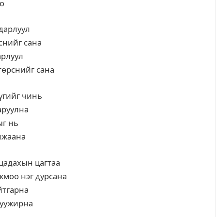
оо
адарлуул
снийг сана
арлуул
төрснийг сана
 үгийг чинь
аруулна
ыг нь
лжаана
 цадахын цагтаа
жмоо нэг дурсана
айтгарна
 уужирна