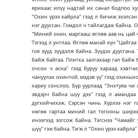
ярихаас илүү надтай их санал бодпоо ху
"Охин үрээ хайрла” гээд л бичиж эхэлсэн 
нэг дууссан. Гомдол ч тайлагдаж байна.
"Миний охин, маргааш өглөө аав нь цай ч
Тэгээд л унтлаа. Өглөө манай хүн "Цайгаа
гоё зүүд зүүдэлж байна. Зүүдээ дуусгана
байж байгаа. Плитка залгахаар гал байж 
очсон ч асна” гээд буруу хараад хэвтчи
чануулах охинтой, мэдэв үү” гээд охиныхоо
хариу сонслоо. Бүр уурлаад "Энхтуяа чи 
эвдэрч байна шүү дээ” гээд л амандаа 
дугхийчихэж. Сэрсэн чинь Хүрлээ нэг г
нөгөө гартаа миний гал тогооны ширээ
инээгээд зогсож байна. Тэгснээ "Чамайг
шүү” гэж байна. Тэгж л "Охин үрээ хайрла”