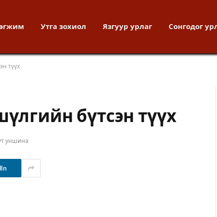
хөгжим
Утга зохиол
Язгуур урлаг
Сонгодог ур
эн түүх
шүлгийн бүтсэн түүх
ут уншина
dIn