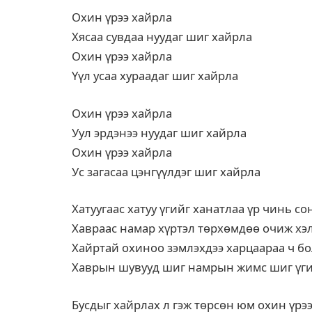
Охин үрээ хайрла
Хясаа сувдаа нуудаг шиг хайрла
Охин үрээ хайрла
Үүл усаа хураадаг шиг хайрла
Охин үрээ хайрла
Уул эрдэнээ нуудаг шиг хайрла
Охин үрээ хайрла
Ус загасаа цэнгүүлдэг шиг хайрла
Хатуугаас хатуу үгийг ханатлаа үр чинь с
Хавраас намар хүртэл төрхөмдөө очиж хэл
Хайртай охиноо зэмлэхдээ харцаараа ч б
Хаврын шувууд шиг намрын жимс шиг үги
Бусдыг хайрлах л гэж төрсөн юм охин үрэ