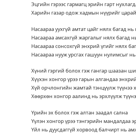
Эцгийн гэрээс гармагц эрийн гарт нухлаг
Харийн газар одож хадмын нүүрийг цара
Насаараа уухгүй амтат цайг нялх багад нь 
Насаараа амсахгүй жаргалыг нялх багад н
Насаараа сонсохгүй энхрий үгийг нялх ба
Насаараа нууж урсгах гашуун нулимсыг нь 
Хүний гэргий болох гэж гангар шаазан ши
Хүүхэн хонгор үрээ гарын алгандаа энхр
Хүй орчлонгийн жамтай тэнцүүлж түүнээ 
Хөөрхөн хонгор аалинд нь эрхлүүлж түүн
Үрийн эх болох гэж алтан заадал сална
Үүлэн хонгор үрээ тэнгэрийн мандалдаа э
Үйл нь дуусдаггүй хорвоод балчирт нь а