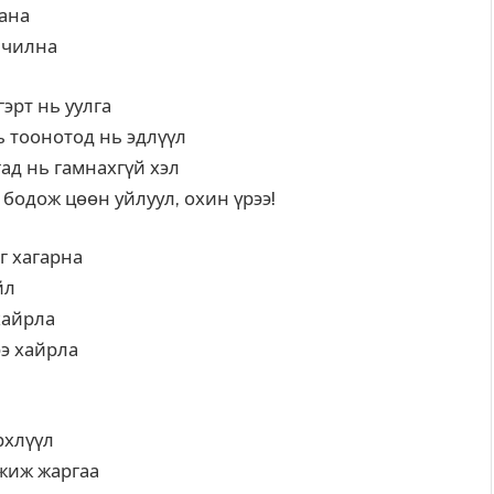
дана
йчилна
гэрт нь уулга
ь тоонотод нь эдлүүл
гад нь гамнахгүй хэл
бодож цөөн уйлуул, охин үрээ!
г хагарна
ийл
хайрла
ээ хайрла
рхлүүл
мжиж жаргаа