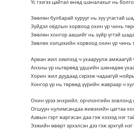
Үс гэзгээ цайтал өнөд шаналахыг нь болг
Зөөлөн булбарай хурууг нь зүү утастай ш
Зүйдэл оёдлын хорвоод охин үр чинь төр
Зөөлөн хонгор аашийг нь зүйр үгтэй шад
Зөвлөх хэлцэхийн хорвоод охин үр чинь 
Арван жил зэмлээд ч ухааруулж амжаагүй
Анхны үр ньтөрөөд үдшийн шөнөдөө уха
Хорин жил дуудаад сэрээж чадаагүй нойр
Хонгор үр нь төрөөд үүрийн жавраар ч ху
Охин үрээ энхрийл, орчлонгийн зовлонд
Огшуун нулимсандаа живэхийн цагтаа хо
Аавын гэрт жаргасан даа гэж хэзээд нэг т
Ээжийн өвөрт эрхэлсэн дээ гэж эрхгүй нэг