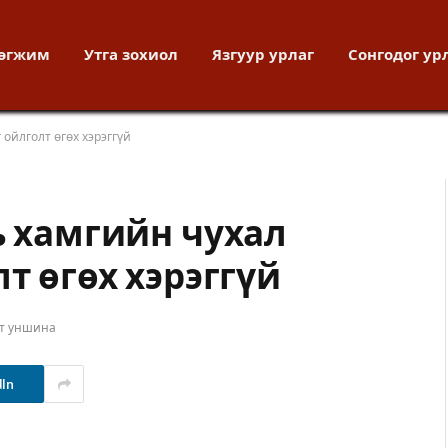
хөгжим
Утга зохиол
Язгуур урлаг
Сонгодог ур
 ойлголт өгөх хэрэггүй
ь хамгийн чухал
т өгөх хэрэггүй
ут уншина
dIn