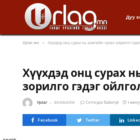
Дуу 
»
Урлаг.мн
Хүүхдэд онц сурах нь хамгийн чухал зорилго гэдэг
Хүүхдэд онц сурах н
зорилго гэдэг ойлгол
Урлаг
30/08/2016
Сэтгэгдэл байхгүй
1 мин
Facebook
Twitter
Linke