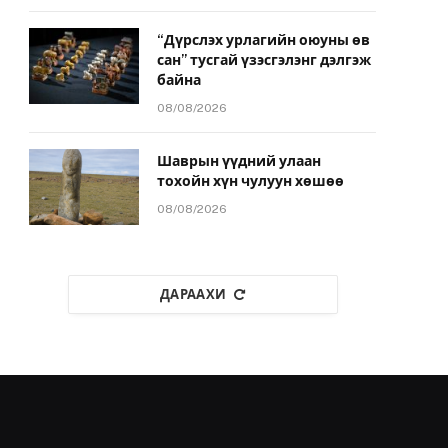
“Дүрслэх урлагийн оюуны өв
сан” тусгай үзэсгэлэнг дэлгэж
байна
08/08/2026
Шаврын үүдний улаан
тохойн хүн чулуун хөшөө
08/08/2026
ДАРААХИ