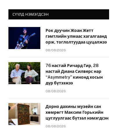
СҮҮЛД НЭМЭГДСЭН
Рок дуучин Жоан Жетт
гэмтлийн улмаас хагалгаанд
йт
орж, тоглолтуудаа цуцалжээ
08/08/2026
76 настай Ричард Гир, 28
настай Диана Силверс нар
“Asymmetry” кинонд хосын
дүр бүтээжээ
08/08/2026
Дорно дахины музейн сан
хөмрөгт Максим Горькийн
цуглуулгаас бүтээл нэмэгдсэн
08/08/2026