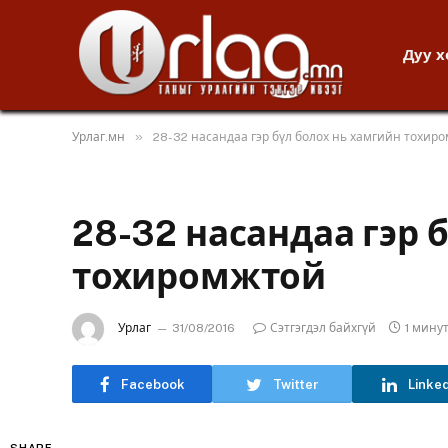
Дуу 
»
Урлаг.мн
28-32 насандаа гэр бүл болох нь хамгийн тохир
28-32 насандаа гэр 
тохиромжтой
Урлаг
31/08/2016
Сэтгэгдэл байхгүй
1 мину
Facebook
Twitter
Linke