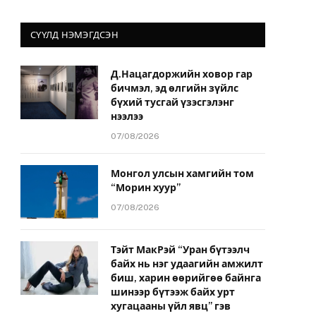
СҮҮЛД НЭМЭГДСЭН
Д.Нацагдоржийн ховор гар
бичмэл, эд өлгийн зүйлс
йт
бүхий тусгай үзэсгэлэнг
нээлээ
07/08/2026
Монгол улсын хамгийн том
“Морин хуур”
07/08/2026
Тэйт МакРэй “Уран бүтээлч
байх нь нэг удаагийн амжилт
биш, харин өөрийгөө байнга
шинээр бүтээж байх урт
хугацааны үйл явц” гэв