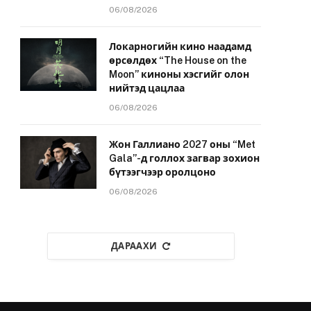
06/08/2026
Локарногийн кино наадамд
өрсөлдөх “The House on the
Moon” киноны хэсгийг олон
нийтэд цацлаа
06/08/2026
Жон Галлиано 2027 оны “Met
Gala”-д голлох загвар зохион
бүтээгчээр оролцоно
06/08/2026
ДАРААХИ