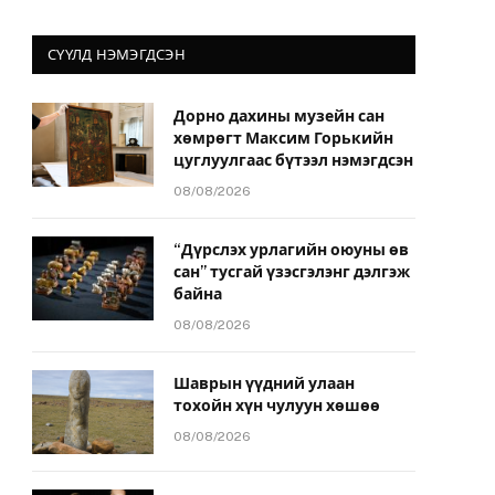
СҮҮЛД НЭМЭГДСЭН
Дорно дахины музейн сан
хөмрөгт Максим Горькийн
йт
цуглуулгаас бүтээл нэмэгдсэн
08/08/2026
“Дүрслэх урлагийн оюуны өв
сан” тусгай үзэсгэлэнг дэлгэж
байна
08/08/2026
Шаврын үүдний улаан
тохойн хүн чулуун хөшөө
08/08/2026