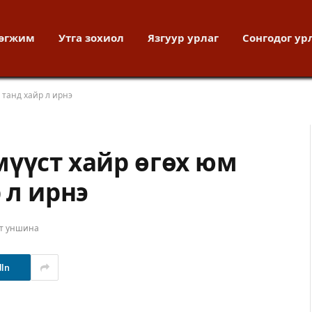
хөгжим
Утга зохиол
Язгуур урлаг
Сонгодог ур
 танд хайр л ирнэ
мүүст хайр өгөх юм
 л ирнэ
ут уншина
dIn