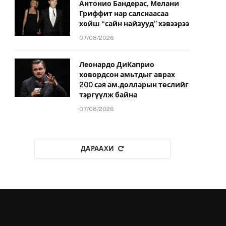
Антонио Бандерас, Мелани
Гриффит нар салснаасаа
хойш “сайн найзууд” хэвээрээ
07/08/2026
Леонардо ДиКаприо
ховордсон амьтдыг аврах
200 сая ам.долларын төслийг
тэргүүлж байна
07/08/2026
ДАРААХИ