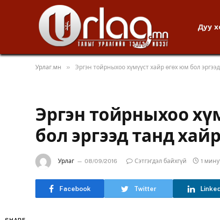
Дуу 
»
Урлаг.мн
Эргэн тойрныхоо хүмүүст хайр өгөх юм бол эргээд
Эргэн тойрныхоо хү
бол эргээд танд хайр
Урлаг
08/09/2016
Сэтгэгдэл байхгүй
1 мин
Facebook
Twitter
Linke