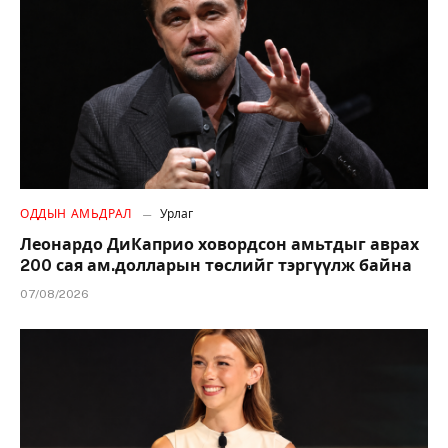
ОДДЫН АМЬДРАЛ
Урлаг
Леонардо ДиКаприо ховордсон амьтдыг аврах
200 сая ам.долларын төслийг тэргүүлж байна
07/08/2026