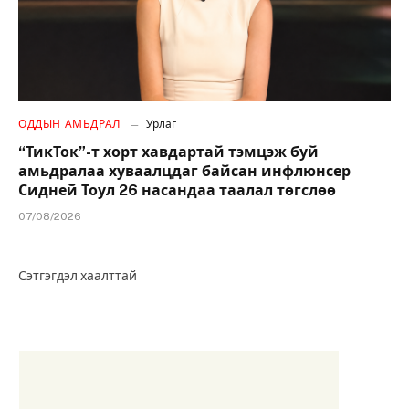
ОДДЫН АМЬДРАЛ
Урлаг
“ТикТок”-т хорт хавдартай тэмцэж буй
амьдралаа хуваалцдаг байсан инфлюнсер
Сидней Тоул 26 насандаа таалал төгслөө
07/08/2026
Сэтгэгдэл хаалттай