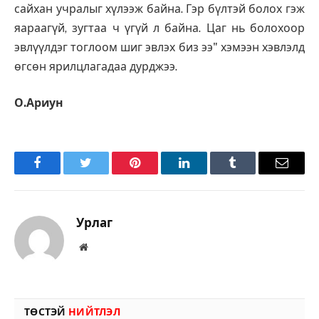
сайхан учралыг хүлээж байна. Гэр бүлтэй болох гэж
яараагүй, зугтаа ч үгүй л байна. Цаг нь болохоор
эвлүүлдэг тоглоом шиг эвлэх биз ээ" хэмээн хэвлэлд
өгсөн ярилцлагадаа дурджээ.
О.Ариун
Facebook
Twitter
Pinterest
LinkedIn
Tumblr
Имэйл
Урлаг
Вэбсайт
ТӨСТЭЙ
НИЙТЛЭЛ