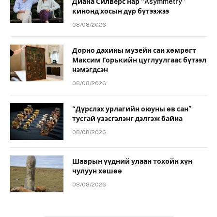
Диана Силверс нар “Asymmetry”
кинонд хосын дүр бүтээжээ
08/08/2026
Дорно дахины музейн сан хөмрөгт
Максим Горькийн цуглуулгаас бүтээл
нэмэгдсэн
08/08/2026
“Дүрслэх урлагийн оюуны өв сан”
тусгай үзэсгэлэнг дэлгэж байна
08/08/2026
Шаврын үүдний улаан тохойн хүн
чулуун хөшөө
08/08/2026