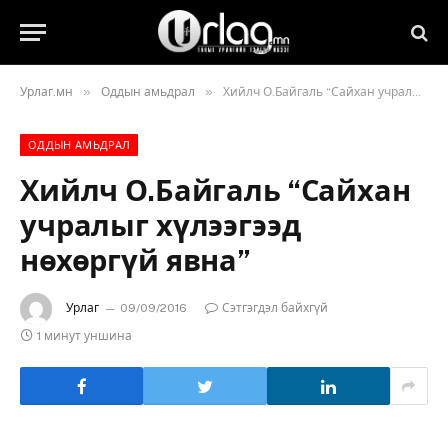
»
»
Урлаг.мн
Оддын амьдрал
Хийлч О.Байгаль “Сайхан учралыг хүлээгээд нөхөргүй явна”
ОДДЫН АМЬДРАЛ
Хийлч О.Байгаль “Сайхан
учралыг хүлээгээд
нөхөргүй явна”
Урлаг
09/09/2016
Сэтгэгдэл байхгүй
1 минут уншина