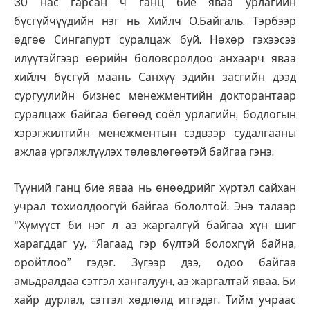
30 нас гарсан ч ганц бие яваа урлагийн
бүсгүйчүүдийн нэг нь Хийлч О.Байгаль. Тэрбээр
өдгөө Сингапурт суралцаж буй. Нөхөр гэхээсээ
илүүтэйгээр өөрийн боловсролдоо анхаарч яваа
хийлч бүсгүй маань Санхүү эдийн засгийн дээд
сургуулийн бизнес менежментийн докторантаар
суралцаж байгаа бөгөөд соёл урлагийн, бодлогын
хэрэгжилтийн менежментын сэдвээр судалгааны
ажлаа үргэлжлүүлэх төлөвлөгөөтэй байгаа гэнэ.
Түүний ганц бие яваа нь өнөөдрийг хүртэл сайхан
учрал тохиолдоогүй байгаа бололтой. Энэ талаар
"Хүмүүст би нэг л аз жаргалгүй байгаа хүн шиг
харагддаг уу, “Яагаад гэр бүлтэй болохгүй байна,
оройтлоо” гэдэг. Зүгээр дээ, одоо байгаа
амьдралдаа сэтгэл хангалуун, аз жаргалтай яваа. Би
хайр дурлал, сэтгэл хөдлөлд итгэдэг. Тийм учраас