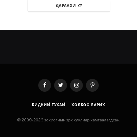
ДАРААХИ
Facebook
Twitter
Instagram
Pinterest
БИДНИЙ ТУХАЙ
ХОЛБОО БАРИХ
© 2009-2026 зохиогчын эрх хуулиар хамгаалагдсан.