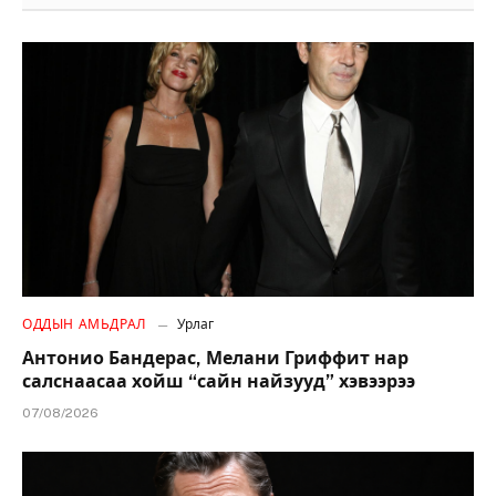
ОДДЫН АМЬДРАЛ
Урлаг
Антонио Бандерас, Мелани Гриффит нар
салснаасаа хойш “сайн найзууд” хэвээрээ
07/08/2026