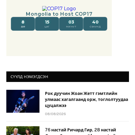
СҮҮЛД НЭМЭГДСЭН
Рок дуучин Жоан Жетт гэмтлийн
улмаас хагалгаанд орж, тоглолтуудаа
цуцалжээ
08/08/2026
76 настай Ричард Гир, 28 настай