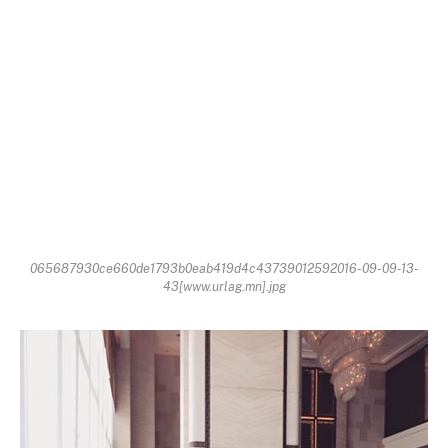
065687930ce660de1793b0eab419d4c43739012592016-09-09-13-
43[www.urlag.mn].jpg