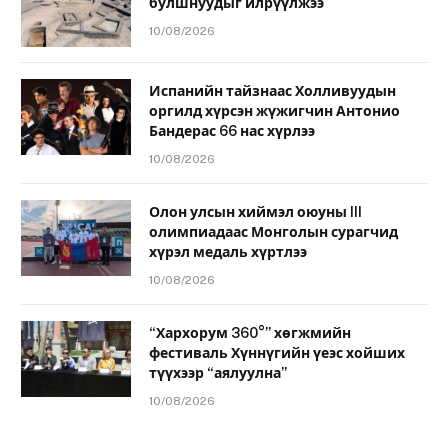
булшнуудыг илрүүлжээ
10/08/2026
Испанийн тайзнаас Холливуудын
оргилд хүрсэн жүжигчин Антонио
Бандерас 66 нас хүрлээ
10/08/2026
Олон улсын хиймэл оюуны III
олимпиадаас Монголын сурагчид
хүрэл медаль хүртлээ
10/08/2026
“Хархорум 360°” хөгжмийн
фестиваль Хүннүгийн үеэс хойших
түүхээр “аялуулна”
10/08/2026