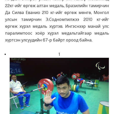
22кг-ийг өргөж алтан медаль, Бразилийн тамирчин
Да Силва Еванио 210 кг-ийг өргөж мөнгө, Монгол
улсын тамирчин Э.Содномпилжээ 2010 кг-ийг
өргөж хүрэл медаль хүртэв. Ингэснээр манай улс
паралимпоос хоёр хүрэл медальтайгаар медаль
хүртсэн улсуудийн 67-р байрт ороод байна.
1