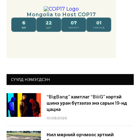
СҮҮЛД НЭМЭГДСЭН
“BigBang” хамтлаг “BiiiG” нэртэй
шинэ уран бүтээлээ энэ сарын 19-нд
цацна
10/08/2026
Нил мөрний орчмоос эртний