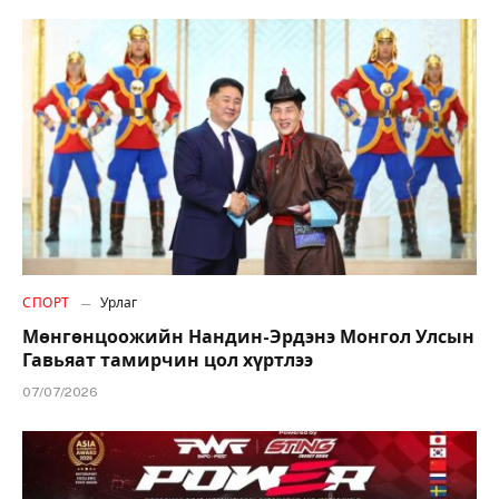
СПОРТ
Урлаг
Мөнгөнцоожийн Нандин-Эрдэнэ Монгол Улсын
Гавьяат тамирчин цол хүртлээ
07/07/2026