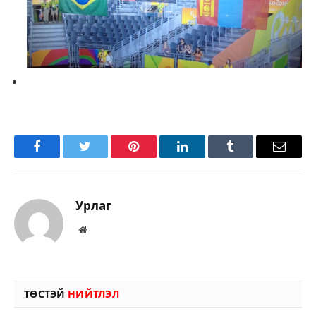
Facebook
Twitter
Pinterest
LinkedIn
Tumblr
Имэйл
Урлаг
Вэбсайт
ТӨСТЭЙ
НИЙТЛЭЛ