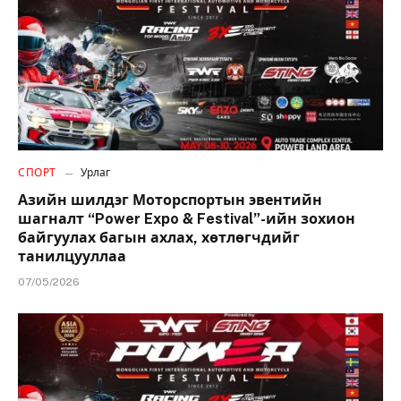
СПОРТ
Урлаг
Азийн шилдэг Моторспортын эвентийн
шагналт “Power Expo & Festival”-ийн зохион
байгуулах багын ахлах, хөтлөгчдийг
танилцууллаа
07/05/2026