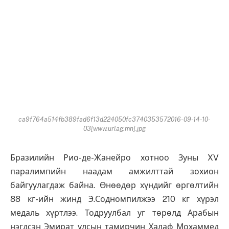
ca9f764a514fb389fad6f13d224050fc3740353572016-09-14-10-
03[www.urlag.mn].jpg
Бразилийн Рио-де-Жанейро хотноо Зуны XV
паралимпийн наадам амжилттай зохион
байгуулагдаж байна. Өнөөдөр хүндийг өргөлтийн
88 кг-ийн жинд Э.Содномпилжээ 210 кг хүрэл
медаль хүртлээ. Тодруулбал уг төрөлд Арабын
нэгдсэн Эмират улсын тамирчин Халаф Мохаммед