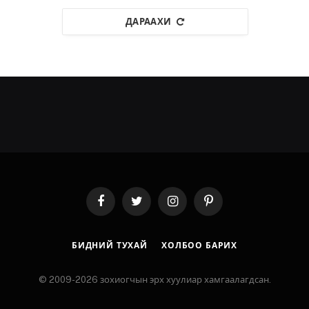
ДАРААХИ
Facebook
Twitter
Instagram
Pinterest
БИДНИЙ ТУХАЙ
ХОЛБОО БАРИХ
© 2009-2026 зохиогчын эрх хуулиар хамгаалагдсан.