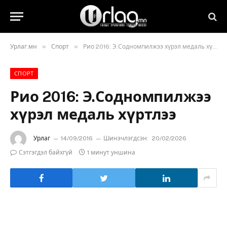
»
»
Урлаг.мн
Спорт
Рио 2016: Э.Содномпилжээ хүрэл медаль хүртлээ
СПОРТ
Рио 2016: Э.Содномпилжээ
хүрэл медаль хүртлээ
Урлаг
14/09/2016
Шинэчлэгдсэн:
20/02/2026
Сэтгэгдэл байхгүй
1 минут уншина