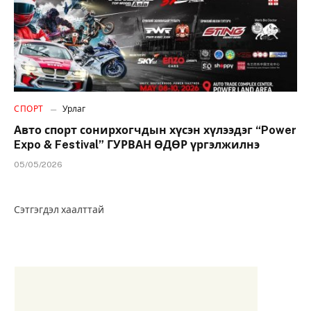
СПОРТ
Урлаг
Авто спорт сонирхогчдын хүсэн хүлээдэг “Power
Expo & Festival” ГУРВАН ӨДӨР үргэлжилнэ
05/05/2026
Сэтгэгдэл хаалттай