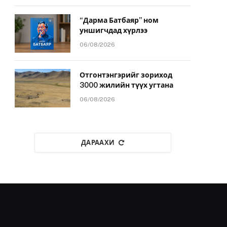
“Дарма Батбаяр” ном
уншигчдад хүрлээ
06/08/2026
Отгонтэнгэрийг зориход
3000 жилийн түүх угтана
06/08/2026
ДАРААХИ