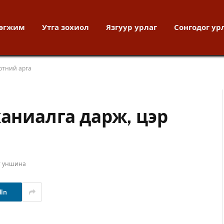
хөгжим
Утга зохиол
Язгуур урлаг
Сонгодог ур
эртний арга
ханиалга дарж, цэр
т уншина
dIn