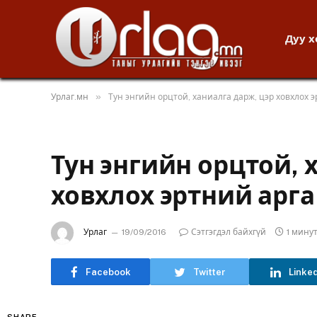
Дуу 
»
Урлаг.мн
Тун энгийн орцтой, ханиалга дарж, цэр ховхлох 
Тун энгийн орцтой, 
ховхлох эртний арга
Урлаг
19/09/2016
Сэтгэгдэл байхгүй
1 мину
Facebook
Twitter
Linke