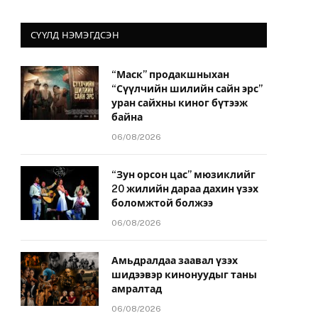
СҮҮЛД НЭМЭГДСЭН
“Маск” продакшныхан
“Сүүлчийн шилийн сайн эрс”
йт
уран сайхны киног бүтээж
байна
06/08/2026
“Зун орсон цас” мюзиклийг
20 жилийн дараа дахин үзэх
боломжтой болжээ
06/08/2026
Амьдралдаа заавал үзэх
шидээвэр кинонуудыг таны
амралтад
06/08/2026