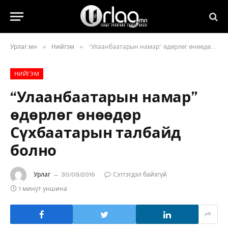
»
»
Урлаг.мн
Нийгэм
“Улаанбаатарын намар” өдөрлөг өнөөдөр Сүхбаатарын талбайд болно
НИЙГЭМ
“Улаанбаатарын намар”
өдөрлөг өнөөдөр
Сүхбаатарын талбайд
болно
Урлаг
30/09/2016
Сэтгэгдэл байхгүй
1 минут уншина