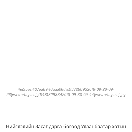
4ej35psi407oa89rl6uqa06dvs937258932016-09-26-09-
26[www.urlag.mn]_(1)4818293342016-09-30-09-44[www.urlag.mn].jpg
Нийслэлийн Засаг дарга бөгөөд Улаанбаатар хотын