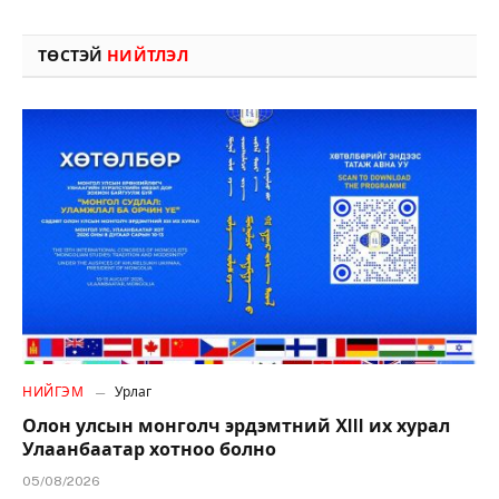
ТӨСТЭЙ
НИЙТЛЭЛ
НИЙГЭМ
Урлаг
Олон улсын монголч эрдэмтний XIII их хурал
Улаанбаатар хотноо болно
05/08/2026