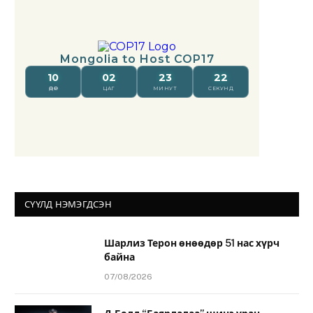
СҮҮЛД НЭМЭГДСЭН
Шарлиз Терон өнөөдөр 51 нас хүрч
байна
07/08/2026