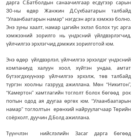
дарга С.Батболдын санаачилгаар есдүгээр сарын
30-ны өдөр Жанжин Д.Сүхбаатарын талбайд
“Улаанбаатарын намар“ нэгдсэн арга хэмжээ болно.
Энэ зуны хаалт, намар цагийн эхлэл болох тус арга
хэмжээний зорилго нь үндэсний үйлдвэрлэгчид,
үйлчилгээ эрхлэгчид дэмжих зорилготой юм.
Энэ өдөр үйлдвэрлэл, үйлчилгээ эрхэлдэг үндэсний
компаниуд халуун хоол, хүйтэн ундаа, амтат
бүтээгдэхүүнээр үйлчилгээ эрхэлж, төв талбайд
түргэн хоолны газрууд ажиллана. Мөн “Никитон”,
“Камертон” хамтлагийн тоглолт болох бөгөөд рок
попын одод ая дуугаа өргөх юм. “Улаанбаатарын
намар” тоглолтын ерөнхий найруулагчаар Төрийн
соёрхолт, дуучин Д.Болд ажиллана.
Түүнчлэн нийслэлийн Засаг дарга бөгөөд