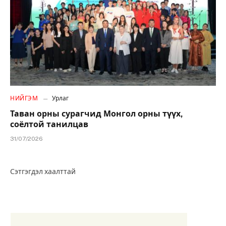
НИЙГЭМ
Урлаг
Таван орны сурагчид Монгол орны түүх,
соёлтой танилцав
31/07/2026
Сэтгэгдэл хаалттай