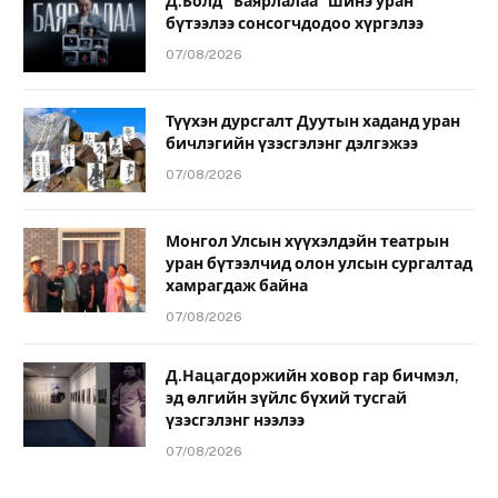
Д.Болд “Баярлалаа” шинэ уран
бүтээлээ сонсогчдодоо хүргэлээ
07/08/2026
Түүхэн дурсгалт Дуутын хаданд уран
бичлэгийн үзэсгэлэнг дэлгэжээ
07/08/2026
Монгол Улсын хүүхэлдэйн театрын
уран бүтээлчид олон улсын сургалтад
хамрагдаж байна
07/08/2026
Д.Нацагдоржийн ховор гар бичмэл,
эд өлгийн зүйлс бүхий тусгай
үзэсгэлэнг нээлээ
07/08/2026