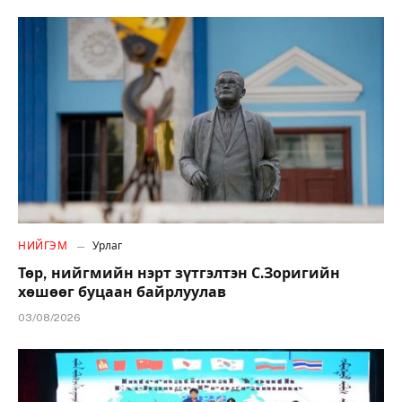
НИЙГЭМ
Урлаг
Төр, нийгмийн нэрт зүтгэлтэн С.Зоригийн
хөшөөг буцаан байрлуулав
03/08/2026