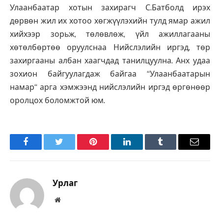
Улаанбаатар хотын захирагч С.Батболд ирэх
дөрвөн жил их хотоо хөгжүүлэхийн тулд ямар ажил
хийхээр зорьж, төлөвлөж, үйл ажиллагааны
хөтөлбөртөө оруулснаа Нийслэлийн иргэд, төр
захиргааны албан хаагчдад танилцуулна. Анх удаа
зохион байгуулагдаж байгаа “Улаанбаатарын
намар“ арга хэмжээнд нийслэлийн иргэд өргөнөөр
оролцох боломжтой юм.
Facebook
Twitter
Pinterest
LinkedIn
Tumblr
Имэйл
Урлаг
Вэбсайт