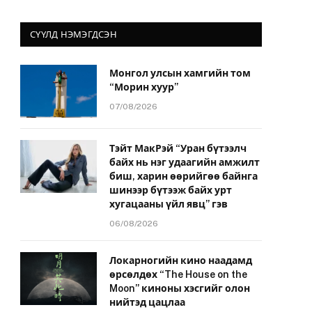
СҮҮЛД НЭМЭГДСЭН
Монгол улсын хамгийн том
“Морин хуур”
йт
07/08/2026
Тэйт МакРэй “Уран бүтээлч
байх нь нэг удаагийн амжилт
биш, харин өөрийгөө байнга
шинээр бүтээж байх урт
хугацааны үйл явц” гэв
06/08/2026
Локарногийн кино наадамд
өрсөлдөх “The House on the
Moon” киноны хэсгийг олон
нийтэд цацлаа