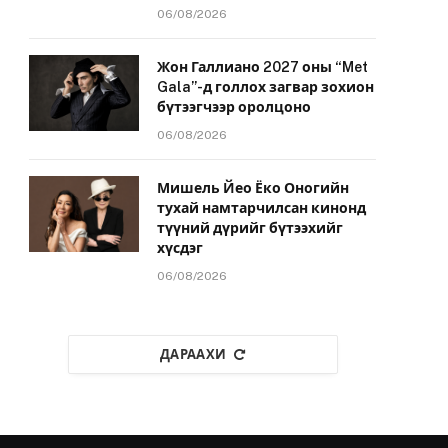
06/08/2026
Жон Галлиано 2027 оны “Met
Gala”-д голлох загвар зохион
бүтээгчээр оролцоно
06/08/2026
Мишель Йео Ёко Оногийн
тухай намтарчилсан кинонд
түүний дүрийг бүтээхийг
хүсдэг
06/08/2026
ДАРААХИ