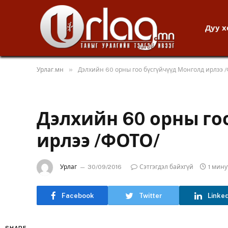
Дуу 
»
Урлаг.мн
Дэлхийн 60 орны гоо бүсгүйчүүд Монголд ирлээ 
Дэлхийн 60 орны го
ирлээ /ФОТО/
Урлаг
30/09/2016
Сэтгэгдэл байхгүй
1 мин
Facebook
Twitter
Linke