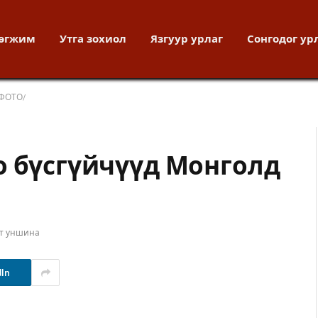
хөгжим
Утга зохиол
Язгуур урлаг
Сонгодог ур
/ФОТО/
о бүсгүйчүүд Монголд
ут уншина
dIn