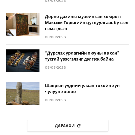
08/08/2026
Дорно дахины музейн сан хөмрөгт
Максим Горькийн цуглуулгаас бүтээл
нэмэгдсэн
08/08/2026
“Дүрслэх урлагийн оюуны өв сан”
тусгай үзэсгэлэнг дэлгэж байна
08/08/2026
Шаврын үүдний улаан тохойн хүн
чулуун хөшөө
08/08/2026
ДАРААХИ