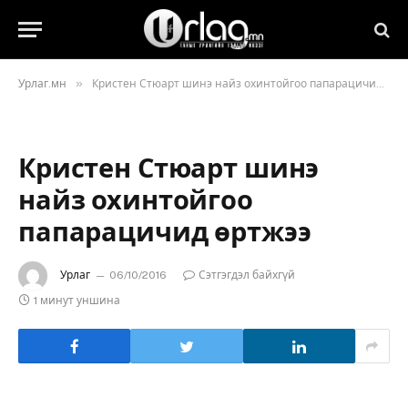
»
Урлаг.мн
Кристен Стюарт шинэ найз охинтойгоо папарацичид өртжээ
Кристен Стюарт шинэ
найз охинтойгоо
папарацичид өртжээ
Урлаг
06/10/2016
Сэтгэгдэл байхгүй
1 минут уншина