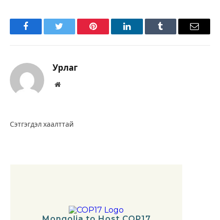
Facebook
Twitter
Pinterest
LinkedIn
Tumblr
Имэйл
Урлаг
Вэбсайт
Сэтгэгдэл хаалттай