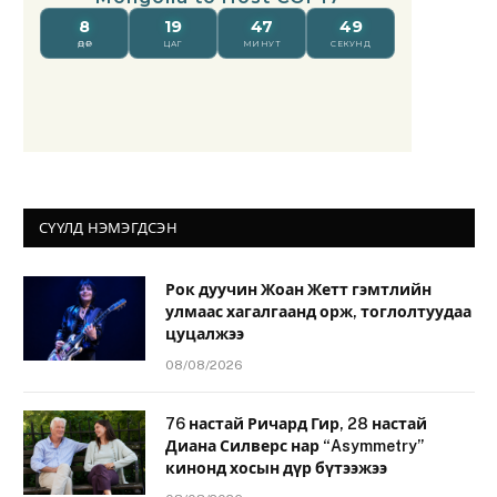
СҮҮЛД НЭМЭГДСЭН
Рок дуучин Жоан Жетт гэмтлийн
улмаас хагалгаанд орж, тоглолтуудаа
цуцалжээ
08/08/2026
76 настай Ричард Гир, 28 настай
Диана Силверс нар “Asymmetry”
кинонд хосын дүр бүтээжээ