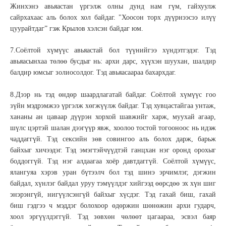
Жинхэнэ авьяастан үргэлж олны дунд нам гүм, гайхуулж
сайрхахаас аль болох хол байдаг. "Хоосон торх дүүрнээсээ илүү
цуурайтдаг” гэж Крылов хэлсэн байдаг юм.
7.Соёлтой хүмүүс авьяастай бол түүнийгээ хүндэтгэдэг. Тэд
авьяасынхаа төлөө бусдыг нь: архи дарс, хүүхэн шуухан, шалдир
балдир юмсыг золиосолдог. Тэд авьяасаараа бахархдаг.
8.Дээр нь тэд өндөр шаардлагатай байдаг. Соёлтой хүмүүс гоо
зүйн мэдрэмжээ үргэлж хөгжүүлж байдаг. Тэд хувцастайгаа унтаж,
хананы ан цаваар дүүрэн хорхой шавжийг харж, муухай агаар,
шүлс цэртэй шалан дээгүүр явж, хоолоо тостой тогооноос нь идэж
чаддаггүй. Тэд сексийн зөв совингоо аль болох дарж, барьж
байхыг хичээдэг. Тэд эмэгтэйчүүдтэй ганцхан нэг оронд орохыг
боддоггүй. Тэд нэг алдаагаа хоёр давтдаггүй. Соёлтой хүмүүс,
ялангуяа хэрэв уран бүтээлч бол тэд шинэ эрчимлэг, дэгжин
байдал, хүнлэг байдал уруу тэмүүлдэг хийгээд өөрсдөө эх хүн шиг
энэрэнгүй, нигүүлсэнгүй байхыг хүсдэг. Тэд гахай биш, гахай
биш гэдгээ ч мэддэг болохоор өдөржин шөнөжин архи гударч,
хоол эргүүлдэггүй. Тэд зөвхөн чөлөөт цагаараа, эсвэл баяр