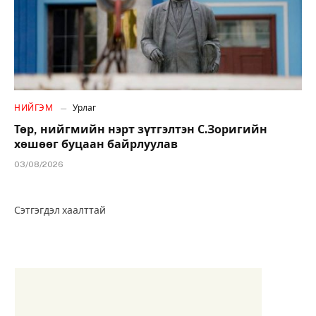
НИЙГЭМ
Урлаг
Төр, нийгмийн нэрт зүтгэлтэн С.Зоригийн
хөшөөг буцаан байрлуулав
03/08/2026
Сэтгэгдэл хаалттай