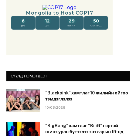
СҮҮЛД НЭМЭГДСЭН
“Blackpink” хамтлаг 10 жилийн ойгоо
тэмдэглэлээ
10/08/2026
“BigBang” хамтлаг “BiiiG” нэртэй
шинэ уран бүтээлээ энэ сарын 19-нд