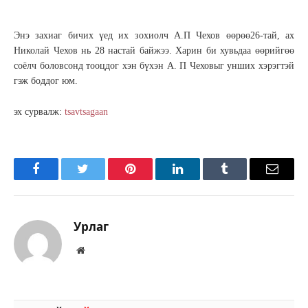
Энэ захиаг бичих үед их зохиолч А.П Чехов өөрөө26-тай, ах
Николай Чехов нь 28 настай байжээ. Харин би хувьдаа өөрийгөө
соёлч боловсонд тооцдог хэн бүхэн А. П Чеховыг унших хэрэгтэй
гэж боддог юм.
эх сурвалж:
tsavtsagaan
Facebook
Twitter
Pinterest
LinkedIn
Tumblr
Имэйл
Урлаг
Вэбсайт