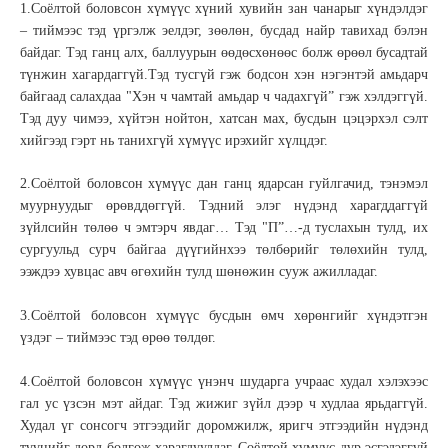
1.Соёлтой боловсон хүмүүс хүний хувийн зан чанарыг хүндэлдэг
– тиймээс тэд үргэлж эелдэг, зөөлөн, бусдад найр тавихад бэлэн
байдаг. Тэд ганц алх, баллуурын өөдөсхөнөөс болж өрөөл бусадтай
түнжин хагардаггүй.Тэд тусгүй гэж бодсон хэн нэгэнтэй амьдарч
байгаад салахдаа "Хэн ч чамтай амьдар ч чадахгүй” гэж хэлдэггүй.
Тэд дуу чимээ, хүйтэн нойтон, хатсан мах, бусдын цэцэрхэл сэлт
хийгээд гэрт нь танихгүй хүмүүс ирэхийг хүлцдэг.
2.Соёлтой боловсон хүмүүс дан ганц ядарсан гуйлгачид, тэнэмэл
муурнуудыг өрөвддөггүй. Тэдний элэг нүдэнд харагддаггүй
зүйлсийн төлөө ч эмтэрч явдаг… Тэд "П”…-д туслахын тулд, их
сургуульд сурч байгаа дүүгийнхээ төлбөрийг төлөхийн тулд,
ээждээ хувцас авч өгөхийн тулд шөнөжин сууж ажилладаг.
3.Соёлтой боловсон хүмүүс бусдын өмч хөрөнгийг хүндэтгэн
үздэг – тиймээс тэд өрөө төлдөг.
4.Соёлтой боловсон хүмүүс үнэнч шударга учраас худал хэлэхээс
гал ус үзсэн мэт айдаг. Тэд жижиг зүйл дээр ч худлаа ярьдаггүй.
Худал үг сонсогч этгээдийг доромжилж, яригч этгээдийн нүдэнд
түүнийг дорд болгож харагдуулдаг. Соёлтой хүмүүс дүр эсгэдэггүй