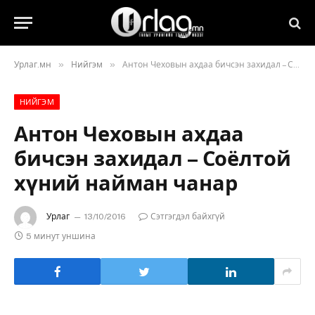
»
»
Урлаг.мн
Нийгэм
Антон Чеховын ахдаа бичсэн захидал – Соёлтой хүний найман чанар
НИЙГЭМ
Антон Чеховын ахдаа
бичсэн захидал – Соёлтой
хүний найман чанар
Урлаг
13/10/2016
Сэтгэгдэл байхгүй
5 минут уншина