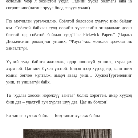
ёслолын үеэр л зохистой уудаг. Тэдний хүсэл болmens sana in
corpore sano(латин: эрүүл биед саруул ухаан).
Гэх мэтчилэн үргэлжилнэ. Соёлтой боловсон хүмүүс ийм байдаг
юм. Соёлтой байхын тулд өөрийн хүрээллийн зиндаанаас доош
битгий ор, соёлтой байхын тулд"The Pickwick Papers” (Чарльз
Диккенсийн роман)-ыг унших, "Фауст”-аас монолог цээжлэх нь
хангалтгүй.
Үүний тулд байнга ажиллаж, өдөр шөнөгүй уншиж, суралцах
хэрэгтэй. Цаг мөч бүхэн үнэтэй. Бидэн дээр хүрээд ир, ганц шил
юмны бөглөө мулталж, амарч аваад унш… ХүсвэлТургеневийг
унш, та уншаагүй байх.
Та "худлаа хоосон нэрэлхүү зангаа" болих хэрэгтэй, ямар хүүхэд
биш дээ – удахгүй гуч хүрлээ шүү дээ. Цаг нь болсон!
Би таныг хүлээж байна… Бид таныг хүлээж байна.