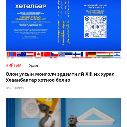
НИЙГЭМ
Урлаг
Олон улсын монголч эрдэмтний XIII их хурал
Улаанбаатар хотноо болно
05/08/2026