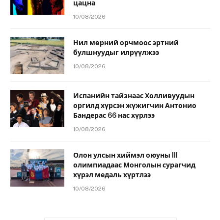
цацна
10/08/2026
Нил мөрний орчмоос эртний
булшнуудыг илрүүлжээ
10/08/2026
Испанийн тайзнаас Холливуудын
оргилд хүрсэн жүжигчин Антонио
Бандерас 66 нас хүрлээ
10/08/2026
Олон улсын хиймэл оюуны III
олимпиадаас Монголын сурагчид
хүрэл медаль хүртлээ
10/08/2026