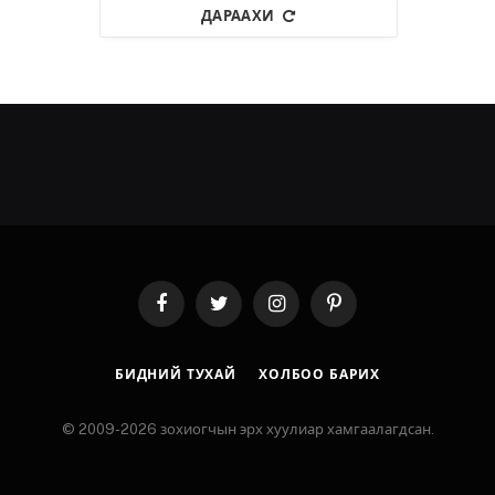
ДАРААХИ
Facebook
Twitter
Instagram
Pinterest
БИДНИЙ ТУХАЙ
ХОЛБОО БАРИХ
© 2009-2026 зохиогчын эрх хуулиар хамгаалагдсан.