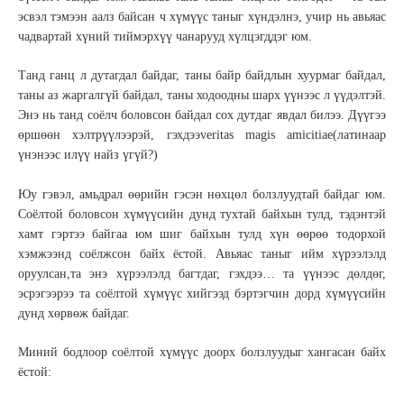
эсвэл тэмээн аалз байсан ч хүмүүс таныг хүндэлнэ, учир нь авьяас
чадвартай хүний тиймэрхүү чанарууд хүлцэгддэг юм.
Танд ганц л дутагдал байдаг, таны байр байдлын хуурмаг байдал,
таны аз жаргалгүй байдал, таны ходоодны шарх үүнээс л үүдэлтэй.
Энэ нь танд соёлч боловсон байдал сох дутдаг явдал билээ. Дүүгээ
өршөөн хэлтрүүлээрэй, гэхдээveritas magis amicitiae(латинаар
үнэнээс илүү найз үгүй?)
Юу гэвэл, амьдрал өөрийн гэсэн нөхцөл болзлуудтай байдаг юм.
Соёлтой боловсон хүмүүсийн дунд тухтай байхын тулд, тэдэнтэй
хамт гэртээ байгаа юм шиг байхын тулд хүн өөрөө тодорхой
хэмжээнд соёлжсон байх ёстой. Авьяас таныг ийм хүрээлэлд
оруулсан,та энэ хүрээлэлд багтдаг, гэхдээ… та үүнээс дөлдөг,
эсрэгээрээ та соёлтой хүмүүс хийгээд бэртэгчин дорд хүмүүсийн
дунд хөрвөж байдаг.
Миний бодлоор соёлтой хүмүүс доорх болзлуудыг хангасан байх
ёстой: