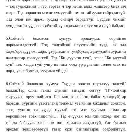
– тэд гудамжинд ч тэр, гэртээ ч тэр нэгэн адил жишгээр биеэ авч
явдаг. Тэд өөрөөсөө мөхөс хүмүүсийн өмнө гайхуулж сайрхдаггүй.
Тэд олон юм ярьж, бусдад онгирч бардаггүй. Бусдын чихийг
хүндлэхийн үүднээс соёлтой хүн ярихаасаа илүү чимээгүй байдаг.
5.Соёлтой боловсон хүмүүс өрөвдүүлж өөрийгөө
доромжилдоггүй. Тэд толгойгоо илүүлэхийн тулд, ая тал
харж(өрөвдүүлж, харж үзүүлэхийн тулд)бусад хүмүүсийн зүрхний
чавхдасаар тоглодоггүй. Тэд "Би дүүрсэн хүн”, эсвэл "Би муухай
хүн” гэж хэлдэггүй, учир нь ийм хямд үр дүнгийн төлөө явах нь
дорд, улиг болсон, хуурамч үйлдэл…
6.Соёлтой боловсон хүмүүс "худлаа хоосон нэрэлхүү зангүй"
байдаг.Тэд олны танил хүнийг таньдаг, согтуу "П”-тэй(хир
тааруухан яруу найрагч Пальминыг хэлсэн байж магадгүй)гар
барьсан, зургийн үзэсгэлэнд тэнэмэл үзэгчийн бахдалыг сонссон,
зоог, уушын газруудад цуутай гэх мэт хуурамч алмаазаар
өөрсдийгөө гоёх гэдэггүй… Тэд өчүүхэн юм хийчихээд нэг их
гавьяа байгуулчихсан юм шиг маадгар алхдаггүй, бас бусдын
орохыг зөвшөөрөөгүй газар орж байгаагаараа оодордоггүй.