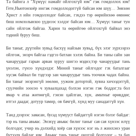
Та байнга л "Хүмүүс намайг ойлгохгүй юм” гэж гомдоллох юм!
Гете,Ньютонхоёр ингэж гомдоллодоггүй байсан юм шүү… Зөвхөн
Христ л ийн гомдоллодог байсан, гэхдээ тэр өөрийнхөө өмнөөс
биш номлолынхоо үүднээс хэлдэг байсан юм… Хүмүүс таныг тун
сайн ойлгож байгаа. Харин та өөрийгөө ойлгохгүй байвал энэ
тэдний буруу биш.
Би таныг, дүүгийн хувьд басхүү найзын хувьд, бүх элэг зүрхээрээ
ойлгож, энэрч байгаа гэдгээ батлан хэлэх байна. Би таны сайн зан
чанаруудыг гарын арван хуруу шигээ мэднэ;тэр чанаруудыг тань
үнэлэн, гүнээ хүндэлдэг. Миний таныг ойлгодог гэх баталгааг
хүсэж байвал би тэдгээр зан чанаруудыг тань тоочиж чадах байна.
Би таныг энэрэнгүй зөөлөн, уужим дотортой, хувиа хичээдэггүй,
сүүлчийн зоосоо ч хуваалцахад бэлхэн нэгэн гэж боддог;та бол
ямар ч атаа жөтөөгүй, гэнэн цайлган, хүн, амьтныг өрөвддөг,
итгэл даадаг, дотуур тамир, ов бачгүй, хүнд муу санадаггүй хүн.
Танд дээрээс заяасан, бусад хүмүүст байдаггүй нэгэн бэлэг байдаг:
тэр нь таны авьяас. Энэхүү авьяас билиг таныг сая сая хүнээс илүү
болгодог, учир нь дэлхийд хоёр сая хүнээс нэг нь л жинхэнэ уран
бүтээлч байдаг юм. Авьяас тань таныг онцгой болгодог – та бах