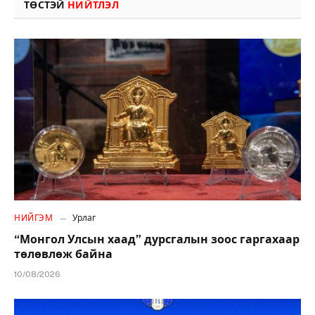
ТӨСТЭЙ
НИЙТЛЭЛ
НИЙГЭМ
Урлаг
“Монгол Улсын хаад” дурсгалын зоос гаргахаар
төлөвлөж байна
10/08/2026