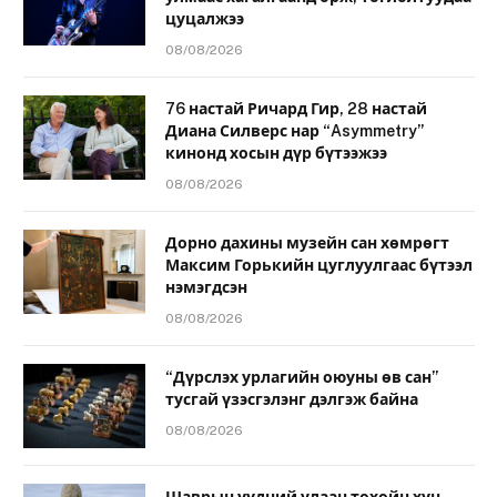
цуцалжээ
08/08/2026
76 настай Ричард Гир, 28 настай
Диана Силверс нар “Asymmetry”
кинонд хосын дүр бүтээжээ
08/08/2026
Дорно дахины музейн сан хөмрөгт
Максим Горькийн цуглуулгаас бүтээл
нэмэгдсэн
08/08/2026
“Дүрслэх урлагийн оюуны өв сан”
тусгай үзэсгэлэнг дэлгэж байна
08/08/2026