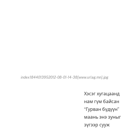
index1844013952012-08-01-14-38[www.urlag.mn].jpg
Хэсэг хугацаанд
нам гүм байсан
“Гурван бүдүүн”
маань энэ зуныг
зүгээр сууж