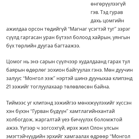
өнгөрүүлээгүй
гэв. Тэд гурав
дахь цомгийн
ажилдаа орсон төдийгүй “Магнаг үсэгтэй туг” зэрэг
сүүлд гаргасан уран бүтээл болоод хайрын, уянгын
бүх төрлийн дуугаа багтаажээ.
Цомог нь энэ сарын сүүлчээр худалдаанд гарах тул
баярын өдөрлөг зохион байгуулах гэнэ. Мөн дуучин
залуус “Монгол ээж” нэртэй шинэ дууныхаа клипэнд
21 ээжийг тоглуулахаар төлөвлөсөн байна.
Тиймээс уг клипэнд ээжийгээ мөнхжүүлэхийг хүссэн
хэн бүхэн “Гурван бүдүүн” хамтлагийнхантай
холбогдож, жаргалтай үеэ бичүүлэх боломжтой
ажээ. Үүгээр ч зогсохгүй, ирэх жил Олон улсын
эмэгтэйчүүдийн эрхийг хамгаалах өдрөөр “Монгол