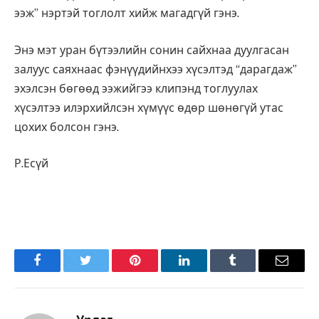
ээж” нэртэй тоглолт хийж магадгүй гэнэ.
Энэ мэт уран бүтээлийн сонин сайхнаа дуулгасан
залуус саяхнаас фэнүүдийнхээ хүсэлтэд “дарагдаж”
эхэлсэн бөгөөд ээжийгээ клипэнд тоглуулах
хүсэлтээ илэрхийлсэн хүмүүс өдөр шөнөгүй утас
цохих болсон гэнэ.
Р.Есүй
Facebook
Twitter
Pinterest
LinkedIn
Tumblr
Имэйл