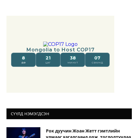
СҮҮЛД НЭМЭГДСЭН
Рок дуучин Жоан Жетт гэмтлийн
улмаас хагалгаанд орж, тоглолтуудаа