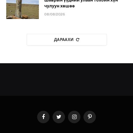
Шаврын үүдний улаан тохойн хүн
чулуун хөшөө
08/08/2026
ДАРААХИ
Facebook
Twitter
Instagram
Pinterest