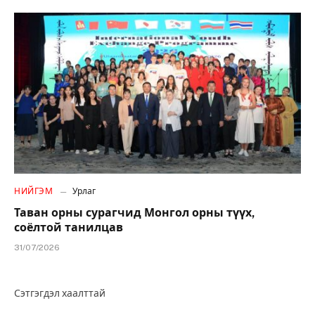
НИЙГЭМ
Урлаг
Таван орны сурагчид Монгол орны түүх,
соёлтой танилцав
31/07/2026
Сэтгэгдэл хаалттай