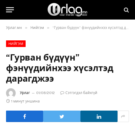
»
»
Урлаг.мн
Нийгэм
“Гурван бүдүүн” фэнүүдийнхээ хүсэлтэд дарагджээ
НИЙГЭМ
“Гурван бүдүүн”
фэнүүдийнхээ хүсэлтэд
дарагджээ
Урлаг
01/08/2012
Сэтгэгдэл байхгүй
1 минут уншина