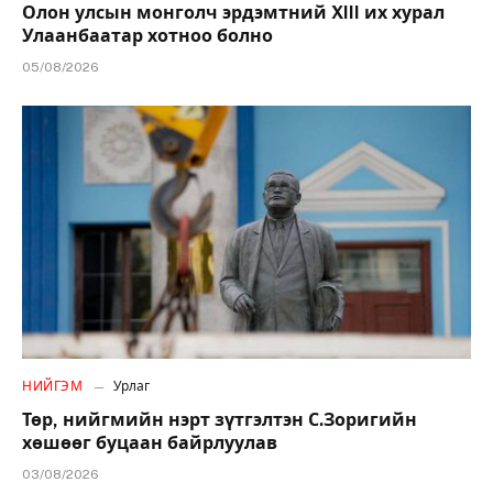
Олон улсын монголч эрдэмтний XIII их хурал
Улаанбаатар хотноо болно
05/08/2026
НИЙГЭМ
Урлаг
Төр, нийгмийн нэрт зүтгэлтэн С.Зоригийн
хөшөөг буцаан байрлуулав
03/08/2026