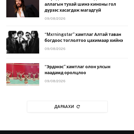
аллагын тухай шинэ киноны гол
дүрээс хасагдаж магадгүй
09/08/2026
“Mxrningstar” хамтлаг Алтай таван
богдоос тоглолтоо цахимаар хийнэ
09/08/2026
“Эрдэнэс” хамтлаг олон улсын
наадамд оролцлоо
09/08/2026
ДАРААХИ