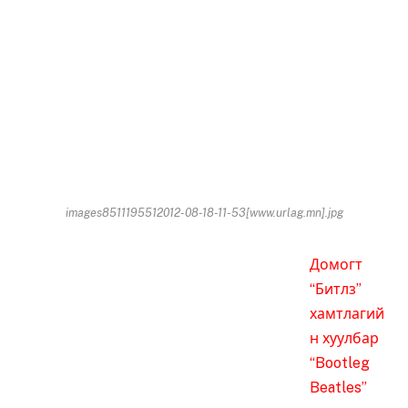
images8511195512012-08-18-11-53[www.urlag.mn].jpg
Домогт
“Битлз”
хамтлагий
н хуулбар
“Bootleg
Beatles”