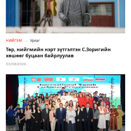
НИЙГЭМ
Урлаг
Төр, нийгмийн нэрт зүтгэлтэн С.Зоригийн
хөшөөг буцаан байрлуулав
03/08/2026