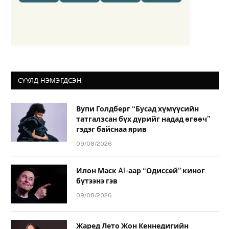
СҮҮЛД НЭМЭГДСЭН
Вупи Голдберг “Бусад хүмүүсийн
татгалзсан бүх дүрийг надад өгөөч”
гэдэг байснаа ярив
09/08/2026
Илон Маск AI-аар “Одиссей” киног
бүтээнэ гэв
09/08/2026
Жаред Лето Жон Кеннедигийн