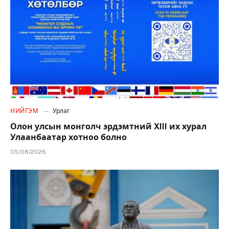
НИЙГЭМ
Урлаг
Олон улсын монголч эрдэмтний XIII их хурал
Улаанбаатар хотноо болно
05/08/2026