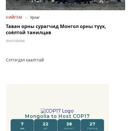
НИЙГЭМ
Урлаг
Таван орны сурагчид Монгол орны түүх,
соёлтой танилцав
31/07/2026
Сэтгэгдэл хаалттай