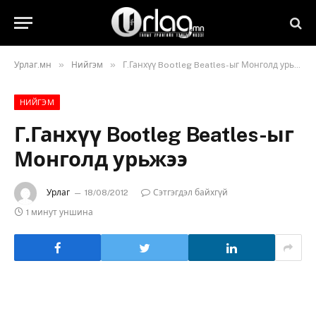
»
»
Урлаг.мн
Нийгэм
Г.Ганхүү Bootleg Beatles-ыг Монголд урьжээ
НИЙГЭМ
Г.Ганхүү Bootleg Beatles-ыг
Монголд урьжээ
Урлаг
18/08/2012
Сэтгэгдэл байхгүй
1 минут уншина