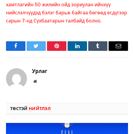
хамтлагийн 50 жилийн ойд зориулан ийнхүү
нийслэлчүүдэд бэлэг барьж байгаа бөгөөд есдүгээр
сарын 7-нд Сүхбаатарын талбайд болно.
Facebook
Twitter
Pinterest
LinkedIn
Tumblr
Имэйл
Урлаг
Вэбсайт
ТӨСТЭЙ
НИЙТЛЭЛ