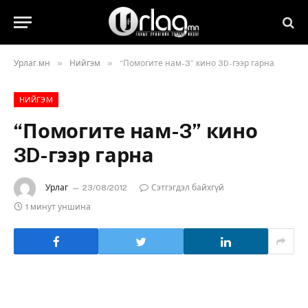
»
»
Урлаг.мн
Нийгэм
“Помогите нам-3” кино 3D-гээр гарна
НИЙГЭМ
“Помогите нам-3” кино
3D-гээр гарна
Урлаг
23/08/2012
Сэтгэгдэл байхгүй
1 минут уншина