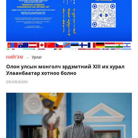
НИЙГЭМ
Урлаг
Олон улсын монголч эрдэмтний XIII их хурал
Улаанбаатар хотноо болно
05/08/2026