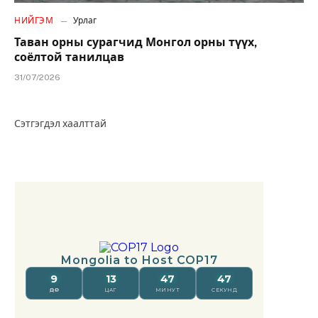
НИЙГЭМ
Урлаг
Таван орны сурагчид Монгол орны түүх,
соёлтой танилцав
31/07/2026
Сэтгэгдэл хаалттай