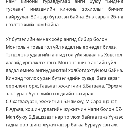
нам" киноны гуравдугаар анги буюу "Бидэнд
туслаач" инээдмийн киноны зохиолыг бичиж
найруулан ЗD-гээр бүтээсэн байна. Энэ сарын 25-нд
нээлтээ хийх юм байна.
Уг бүтээлийн өмнөх хоёр ангид Сибир болон
Монголын говьд гол үйл явдал нь өрнөдөг билээ.
Тэгвэл энэ удаагийн ангид гол үйл явдал нь Хөвсгөл
далайд үргэлжлэх гэнэ. Мөн энэ шинэ ангийн үйл
явдал өмнөх ангиудынхтай холбогдохгүй юм байна.
Кинонд тоглох уран бүтээлчдийн хувьд бага зэрэг
өөрчлөлт орж, Гавьяат жүжигчин Б.Батзаяа, "Эрхэм
элч" уран бүтээлийн нэгдлийн захирал
С.Лхагвасүрэн, жүжигчин Б.Нямхүү, М.Саранцэцэг,
Р.Адъяа, хошин урлагийн жүжигчин Чапи болон DZ-
Man буюу Б.Дашзэвэг нар тоглож байгаа гэнэ.Үүнээс
гадна өөр шинэ жүжигчдээр багаа бүрдүүлсэн аж.