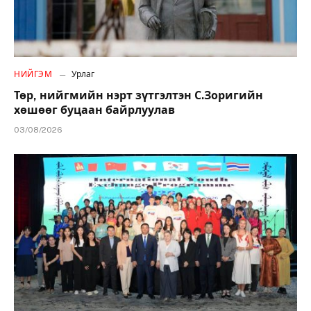
НИЙГЭМ
Урлаг
Төр, нийгмийн нэрт зүтгэлтэн С.Зоригийн
хөшөөг буцаан байрлуулав
03/08/2026