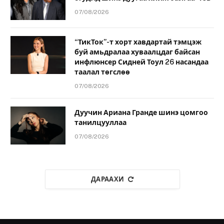
07/08/2026
“ТикТок”-т хорт хавдартай тэмцэж
буй амьдралаа хуваалцдаг байсан
инфлюнсер Сидней Тоул 26 насандаа
таалал төгслөө
07/08/2026
Дуучин Ариана Гранде шинэ цомгоо
танилцууллаа
07/08/2026
ДАРААХИ