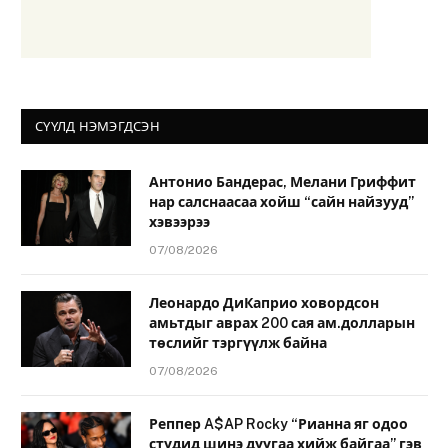
СҮҮЛД НЭМЭГДСЭН
Антонио Бандерас, Мелани Гриффит
нар салснаасаа хойш “сайн найзууд”
хэвээрээ
07/08/2026
Леонардо ДиКаприо ховордсон
амьтдыг аврах 200 сая ам.долларын
төслийг тэргүүлж байна
07/08/2026
Реппер A$AP Rocky “Рианна яг одоо
студид шинэ дуугаа хийж байгаа” гэв