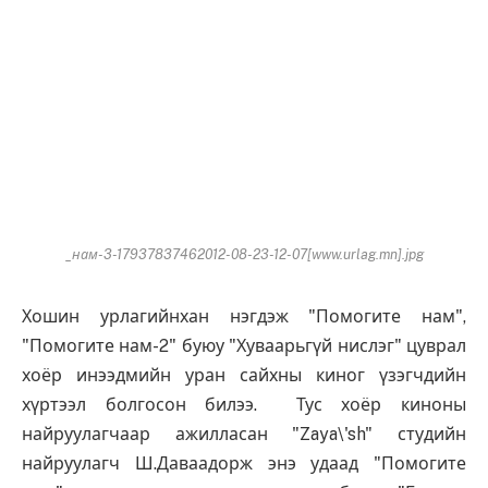
_нам-3-17937837462012-08-23-12-07[www.urlag.mn].jpg
Хошин урлагийнхан нэгдэж "Помогите нам",
"Помогите нам-2" буюу "Хуваарьгүй нислэг" цуврал
хоёр инээдмийн уран сайхны киног үзэгчдийн
хүртээл болгосон билээ. Тус хоёр киноны
найруулагчаар ажилласан "Zaya\'sh" студийн
найруулагч Ш.Даваадорж энэ удаад "Помогите