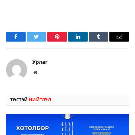
Facebook
Twitter
Pinterest
LinkedIn
Tumblr
Имэйл
Урлаг
Вэбсайт
ТӨСТЭЙ
НИЙТЛЭЛ