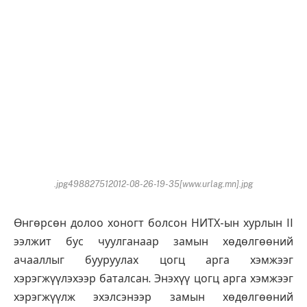
.jpg498827512012-08-26-19-35[www.urlag.mn].jpg
Өнгөрсөн долоо хоногт болсон НИТХ-ын хурлын II
ээлжит бус чуулганаар замын хөдөлгөөний
ачааллыг бууруулах цогц арга хэмжээг
хэрэгжүүлэхээр баталсан. Энэхүү цогц арга хэмжээг
хэрэгжүүлж эхэлсэнээр замын хөдөлгөөний