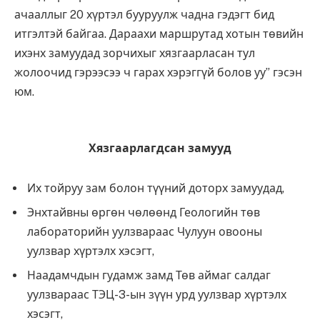
ачааллыг 20 хүртэл бууруулж чадна гэдэгт бид
итгэлтэй байгаа. Дараахи маршрутад хотын төвийн
ихэнх замуудад зорчихыг хязгаарласан тул
жолоочид гэрээсээ ч гарах хэрэггүй болов уу” гэсэн
юм.
Хязгаарлагдсан замууд
Их тойруу зам болон түүний доторх замуудад,
Энхтайвны өргөн чөлөөнд Геологийн төв
лабораторийн уулзвараас Чулуун овооны
уулзвар хүртэлх хэсэгт,
Наадамчдын гудамж замд Төв аймаг салдаг
уулзвараас ТЭЦ-3-ын зүүн урд уулзвар хүртэлх
хэсэгт,