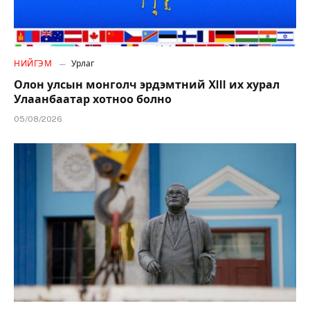
НИЙГЭМ
Урлаг
Олон улсын монголч эрдэмтний XIII их хурал
Улаанбаатар хотноо болно
05/08/2026