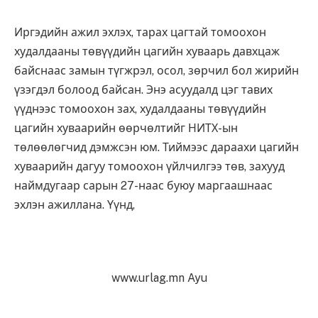
Иргэдийн ажил эхлэх, тарах цагтай томоохон
худалдааны төвүүдийн цагийн хуваарь давхцаж
байснаас замын түгжрэл, осол, зөрчил бол жирийн
үзэгдэл болоод байсан. Энэ асуудалд цэг тавих
үүднээс томоохон зах, худалдааны төвүүдийн
цагийн хуваарийн өөрчөлтийг НИТХ-ын
төлөөлөгчид дэмжсэн юм. Тиймээс дараахи цагийн
хуваарийн дагуу томоохон үйлчилгээ төв, захууд
наймдугаар сарын 27-наас буюу маргаашнаас
эхлэн ажиллана. Үүнд,
www.urlag.mn Ayu