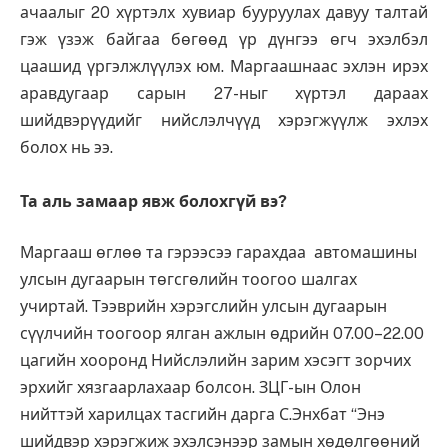
ачаалыг 20 хүртэлх хувиар бууруулах давуу талтай
гэж үзэж байгаа бөгөөд үр дүнгээ өгч эхэлбэл
цаашид үргэлжлүүлэх юм. Маргаашнаас эхлэн ирэх
аравдугаар сарын 27-ныг хүртэл дараах
шийдвэрүүдийг нийслэлчүүд хэрэгжүүлж эхлэх
болох нь ээ.
Та аль замаар явж болохгүй вэ?
Маргааш өглөө та гэрээсээ гарахдаа автомашины
улсын дугаарын төгсгөлийн тоогоо шалгах
учиртай. Тээврийн хэрэгслийн улсын дугаарын
сүүлчийн тоогоор ялган ажлын өдрийн 07.00–22.00
цагийн хооронд Нийслэлийн зарим хэсэгт зорчих
эрхийг хязгаарлахаар болсон. ЗЦГ-ын Олон
нийттэй харилцах тасгийн дарга С.Энхбат “Энэ
шийдвэр хэрэгжиж эхэлсэнээр замын хөдөлгөөний