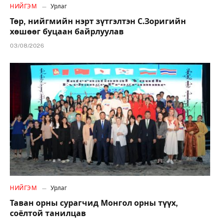
НИЙГЭМ
Урлаг
Төр, нийгмийн нэрт зүтгэлтэн С.Зоригийн
хөшөөг буцаан байрлуулав
03/08/2026
НИЙГЭМ
Урлаг
Таван орны сурагчид Монгол орны түүх,
соёлтой танилцав