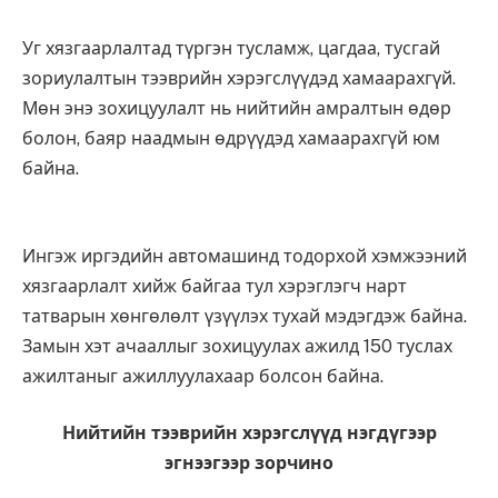
Уг хязгаарлалтад түргэн тусламж, цагдаа, тусгай
зориулалтын тээврийн хэрэгслүүдэд хамаарахгүй.
Мөн энэ зохицуулалт нь нийтийн амралтын өдөр
болон, баяр наадмын өдрүүдэд хамаарахгүй юм
байна.
Ингэж иргэдийн автомашинд тодорхой хэмжээний
хязгаарлалт хийж байгаа тул хэрэглэгч нарт
татварын хөнгөлөлт үзүүлэх тухай мэдэгдэж байна.
Замын хэт ачааллыг зохицуулах ажилд 150 туслах
ажилтаныг ажиллуулахаар болсон байна.
Нийтийн тээврийн хэрэгслүүд нэгдүгээр
эгнээгээр зорчино