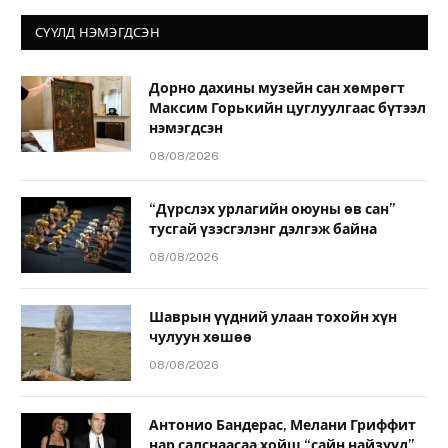
СҮҮЛД НЭМЭГДСЭН
Дорно дахины музейн сан хөмрөгт
Максим Горькийн цуглуулгаас бүтээл
нэмэгдсэн
08/08/2026
“Дүрслэх урлагийн оюуны өв сан”
тусгай үзэсгэлэнг дэлгэж байна
08/08/2026
Шаврын үүдний улаан тохойн хүн
чулуун хөшөө
08/08/2026
Антонио Бандерас, Мелани Гриффит
нар салснаасаа хойш “сайн найзууд”