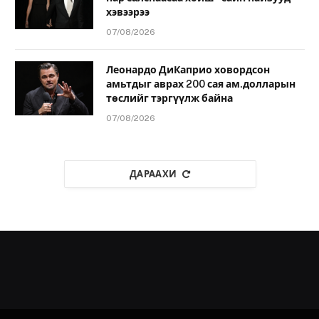
хэвээрээ
07/08/2026
Леонардо ДиКаприо ховордсон
амьтдыг аврах 200 сая ам.долларын
төслийг тэргүүлж байна
07/08/2026
ДАРААХИ