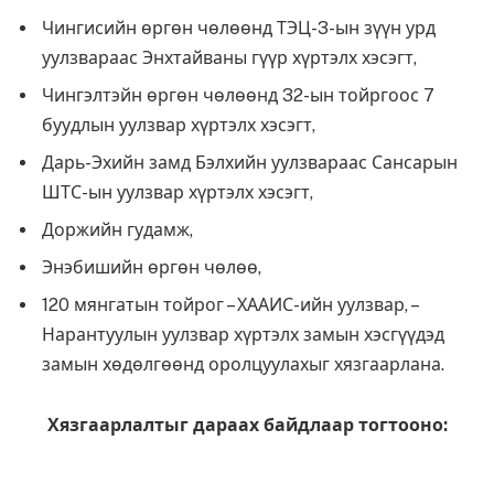
Чингисийн өргөн чөлөөнд ТЭЦ-3-ын зүүн урд
уулзвараас Энхтайваны гүүр хүртэлх хэсэгт,
Чингэлтэйн өргөн чөлөөнд 32-ын тойргоос 7
буудлын уулзвар хүртэлх хэсэгт,
Дарь-Эхийн замд Бэлхийн уулзвараас Сансарын
ШТС-ын уулзвар хүртэлх хэсэгт,
Доржийн гудамж,
Энэбишийн өргөн чөлөө,
120 мянгатын тойрог – ХААИС-ийн уулзвар, –
Нарантуулын уулзвар хүртэлх замын хэсгүүдэд
замын хөдөлгөөнд оролцуулахыг хязгаарлана.
Хязгаарлалтыг дараах байдлаар тогтооно: