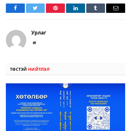
Facebook
Twitter
Pinterest
LinkedIn
Tumblr
Имэйл
Урлаг
Вэбсайт
ТӨСТЭЙ
НИЙТЛЭЛ