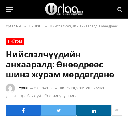
»
»
Урлаг.мн
Нийгэм
Нийслэлчүүдийн анхааралд: Өнөөдрөөс шинэ журам мөрдөгдөнө
НИЙГЭМ
Нийслэлчүүдийн
анхааралд: Өнөөдрөөс
шинэ журам мөрдөгдөнө
Урлаг
27/08/2012
Шинэчлэгдсэн:
20/02/2026
Сэтгэгдэл байхгүй
3 минут уншина