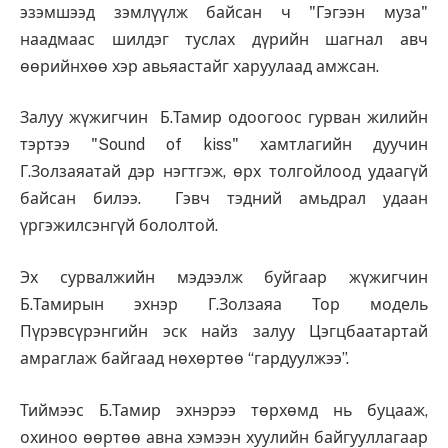
эзэмшээд зэмлүүлж байсан ч "Гэгээн муза"
наадмаас шилдэг туслах дүрийн шагнал авч
өөрийнхөө хэр авьяастайг харуулаад амжсан.
Залуу жүжигчин Б.Тамир одоогоос гурван жилийн
тэртээ "Sound of kiss" хамтлагийн дуучин
Г.Золзаяатай дэр нэгтгэж, өрх толгойлоод удаагүй
байсан билээ. Гэвч тэдний амьдрал удаан
үргэжилсэнгүй бололтой.
Эх сурвалжийн мэдээлж буйгаар жүжигчин
Б.Тамирын эхнэр Г.Золзаяа Тор модель
Пүрэвсүрэнгийн эск найз залуу Цэгцбаатартай
амраглаж байгаад нөхөртөө “гардуулжээ”.
Тиймээс Б.Тамир эхнэрээ төрхөмд нь буцааж,
охиноо өөртөө авна хэмээн хуулийн байгууллагаар