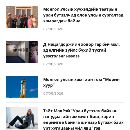
Монгол Улсын хүүхэлдэйн театрын
уран бүтээлчид олон улсын сургалтад
хамрагдаж байна
07/08/2026
Д.Нацагдоржийн ховор гар бичмэл,
эд өлгийн зүйлс бүхий тусгай
үзэсгэлэнг нээлээ
07/08/2026
Монгол улсын хамгийн том “Морин
хуур”
07/08/2026
Тэйт МакРэй “Уран бүтээлч байх нь
нэг удаагийн амжилт биш, харин
өөрийгөө байнга шинээр бүтээж байх
урт хугацааны үйл явц” гэв