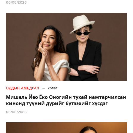
06/08/2026
ОДДЫН АМЬДРАЛ
Урлаг
Мишель Йео Ёко Оногийн тухай намтарчилсан
кинонд түүний дүрийг бүтээхийг хүсдэг
06/08/2026