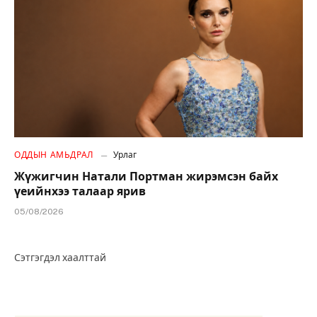
ОДДЫН АМЬДРАЛ
Урлаг
Жүжигчин Натали Портман жирэмсэн байх
үеийнхээ талаар ярив
05/08/2026
Сэтгэгдэл хаалттай