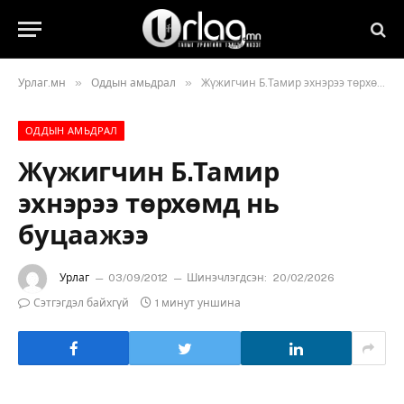
»
»
Урлаг.мн
Оддын амьдрал
Жүжигчин Б.Тамир эхнэрээ төрхөмд нь буцаажээ
ОДДЫН АМЬДРАЛ
Жүжигчин Б.Тамир
эхнэрээ төрхөмд нь
буцаажээ
Урлаг
03/09/2012
Шинэчлэгдсэн:
20/02/2026
Сэтгэгдэл байхгүй
1 минут уншина