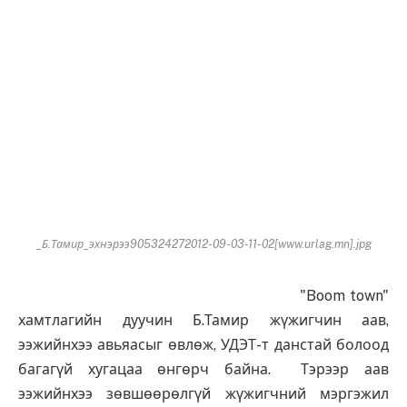
_Б.Тамир_эхнэрээ905324272012-09-03-11-02[www.urlag.mn].jpg
"Boom town"
хамтлагийн дуучин Б.Тамир жүжигчин аав,
ээжийнхээ авьяасыг өвлөж, УДЭТ-т данстай болоод
багагүй хугацаа өнгөрч байна. Тэрээр аав
ээжийнхээ зөвшөөрөлгүй жүжигчний мэргэжил