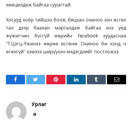
хөөцөлдөж байгаа сурагтай.
Хосууд хоёр тийшээ болж, бяцхан охиноо хэн өсгөх
тал дээр баахан маргалдаж байгаа энэ үед
жүжигчин бүсгүй өөрийн facebook хуудаснаа
“Т.Цэгц-Үжинээ өөрөө өсгөнө. Охиноо би хэнд ч
өгөхгүй” хэмээх ширүүхэн мэдэгдлийг постложээ.
Facebook
Twitter
Pinterest
LinkedIn
Tumblr
Имэйл
Урлаг
Вэбсайт