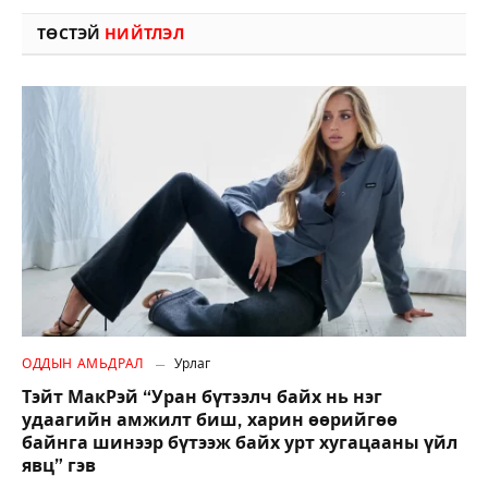
ТӨСТЭЙ
НИЙТЛЭЛ
ОДДЫН АМЬДРАЛ
Урлаг
Тэйт МакРэй “Уран бүтээлч байх нь нэг
удаагийн амжилт биш, харин өөрийгөө
байнга шинээр бүтээж байх урт хугацааны үйл
явц” гэв