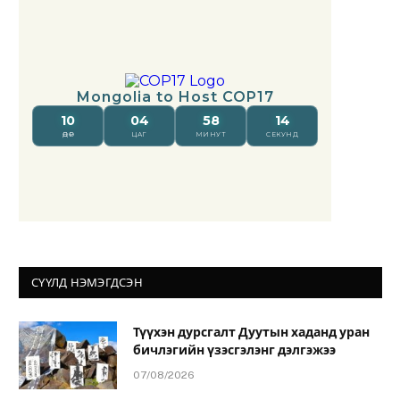
СҮҮЛД НЭМЭГДСЭН
Түүхэн дурсгалт Дуутын хаданд уран
бичлэгийн үзэсгэлэнг дэлгэжээ
07/08/2026