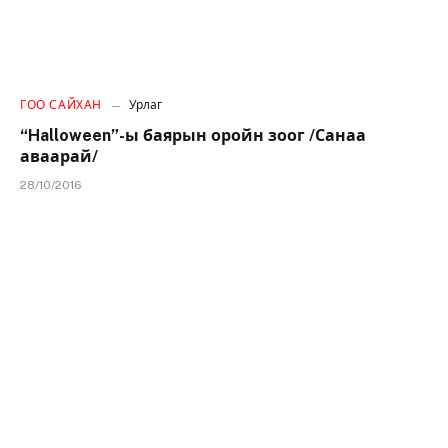
ГОО САЙХАН
Урлаг
“Halloween”-ы баярын оройн зоог /Санаа
аваарай/
28/10/2016