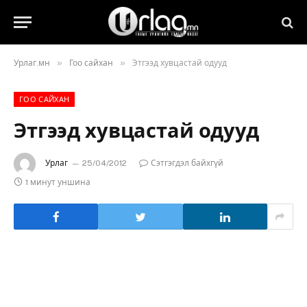
»
»
Урлаг.мн
Гоо сайхан
Этгээд хувцастай одууд
ГОО САЙХАН
Этгээд хувцастай одууд
Урлаг
25/04/2012
Сэтгэгдэл байхгүй
1 минут уншина