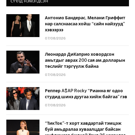
СҮҮЛД НЭМЭГДСЭН
Антонио Бандерас, Мелани Гриффит
нар салснаасаа хойш “сайн найзууд”
хэвээрээ
07/08/2026
Леонардо ДиКаприо ховордсон
амьтдыг аврах 200 сая ам.долларын
төслийг тэргүүлж байна
07/08/2026
Реппер A$AP Rocky “Рианна яг одоо
студид шинэ дуугаа хийж байгаа” гэв
07/08/2026
“ТикТок”-т хорт хавдартай тэмцэж
буй амьдралаа хуваалцдаг байсан