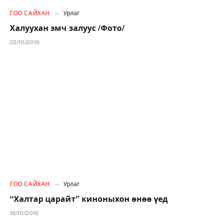
ГОО САЙХАН
Урлаг
Халуухан эмч залуус /Фото/
22/10/2016
ГОО САЙХАН
Урлаг
“Халтар царайт” киноныхон өнөө үед
18/10/2016