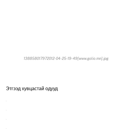
138858017972012-04-25-19-49[www.golio.mn].jpg
Этгээд хувцастай одууд