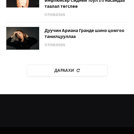
инфлюнсер Сидней Тоул 26 насандаа
таалал төгслөө
07/08/2026
Дуучин Ариана Гранде шинэ цомгоо
танилцууллаа
07/08/2026
ДАРААХИ