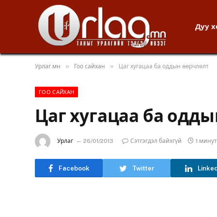
Дуу 
»
»
Урлаг.мн
Гоо сайхан
Цаг хугацаа ба оддын өөрчлөлт
ГОО САЙХАН
Цаг хугацаа ба одд
Урлаг
26/01/2013
Сэтгэгдэл байхгүй
1 мину
Facebook
Twitter
Linke