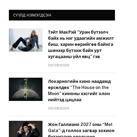
СҮҮЛД НЭМЭГДСЭН
Тэйт МакРэй “Уран бүтээлч
байх нь нэг удаагийн амжилт
биш, харин өөрийгөө байнга
шинээр бүтээж байх урт
хугацааны үйл явц” гэв
06/08/2026
Локарногийн кино наадамд
өрсөлдөх “The House on the
Moon” киноны хэсгийг олон
нийтэд цацлаа
06/08/2026
Жон Галлиано 2027 оны “Met
Gala”-д голлох загвар зохион
бүтээгчээр оролцоно