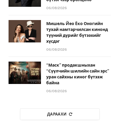
06/08/2026
Мишель Йео Ёко Оногийн
тухай намтарчилсан кинонд
түүний дүрийг бүтээхийг
хүсдэг
06/08/2026
“Маск” продакшныхан
“Сүүлчийн шилийн сайн эрс”
уран сайхны киног бүтээж
байна
06/08/2026
ДАРААХИ