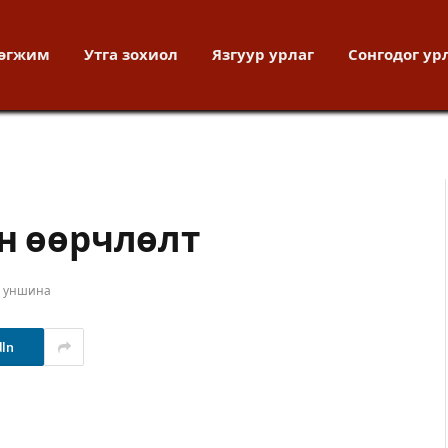
хөгжим
Утга зохиол
Язгуур урлаг
Сонгодог ур
ын өөрчлөлт
т уншина
dIn