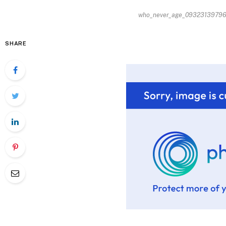
who_never_age_093231397962
SHARE