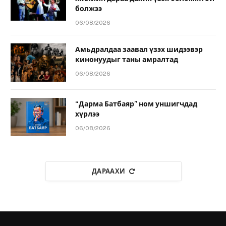
болжээ
06/08/2026
Амьдралдаа заавал үзэх шидээвэр
кинонуудыг таны амралтад
06/08/2026
“Дарма Батбаяр” ном уншигчдад
хүрлээ
06/08/2026
ДАРААХИ