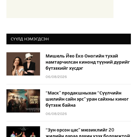
СҮҮЛД НЭМЭГДСЭН
Мишель Йео Ёко Оногийн тухай
намтарчилсан кинонд түүний дүрийг
бүтээхийг хүсдэг
06/08/2026
“Маск” продакшныхан “Сүүлчийн
шилийн сайн эрс” уран сайхны киног
бүтээж байна
06/08/2026
“Зун орсон цас” мюзиклийг 20
жилийн дараа дахин үзэх боломжтой