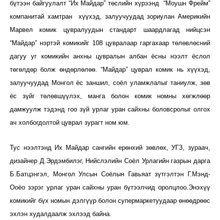
бүтээн байгуулалт “Их Майдар” төслийн хүрээнд “Моушн Фрейм”
компанитай хамтран хүүхэд, залуучуудад зориулан Америкийн
Марвел комик цувралуудын стандарт шаардлагад нийцсэн
“Майдар” нэртэй комикийг 108 цувралаар гаргахаар төлөвлөсний
дагуу уг комикийн анхны цувралын албан ёсны нээлт ёслол
төгөлдөр болж өндөрлөлөө.
“Майдар” цуврал комик нь хүүхэд,
залуучуудад Монгол ёс заншил, соёл уламжлалыг таниулж, зөв
ёс зүйг төлөвшүүлэх, манга болон комик номны хөгжлөөр
дамжуулж тэдэнд гоо зүй урлаг уран сайхны боловсролыг олгох
ач холбогдолтой цуврал зурагт ном юм.
Тус нээлтэнд Их Майдар сангийн ерөнхий зөвлөх, УГЗ, зураач,
дизайнер Д.Эрдэмбилэг, Нийслэлийн Соёл Урлагийн газрын дарга
Б.Батцэнгэл, Монгол Улсын Соёлын Гавьяат зүтгэлтэн Г.Мэнд-
Ооёо зэрэг урлаг уран сайхны уран бүтээлчид оролцлоо.
Энэхүү
комикийг бүх номын дэлгүүр болон супермаркетуудаар өнөөдрөөс
эхлэн худалдаалж эхлээд байна.