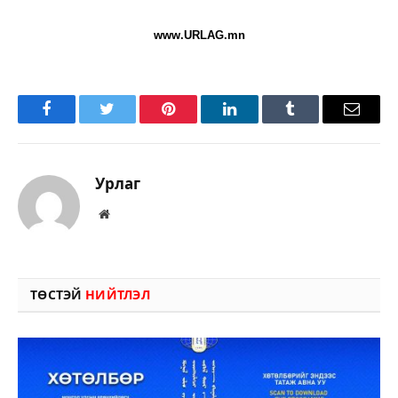
www.URLAG.mn
Facebook
Twitter
Pinterest
LinkedIn
Tumblr
Имэйл
Урлаг
Вэбсайт
ТӨСТЭЙ
НИЙТЛЭЛ