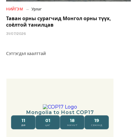
НИЙГЭМ
Урлаг
Таван орны сурагчид Монгол орны түүх,
соёлтой танилцав
31/07/2026
Сэтгэгдэл хаалттай