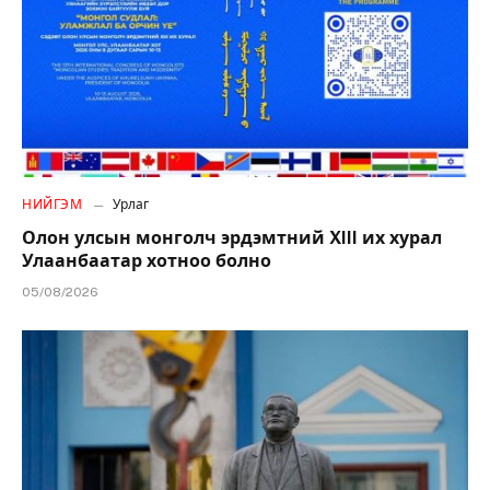
НИЙГЭМ
Урлаг
Олон улсын монголч эрдэмтний XIII их хурал
Улаанбаатар хотноо болно
05/08/2026