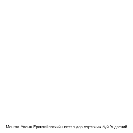
Монгол Улсын Ерөнхийлөгчийн ивээл дор хэрэгжиж буй Үндэсний