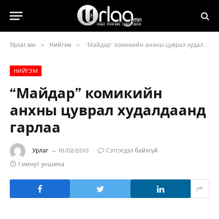
»
»
Урлаг.мн
Нийгэм
“Майдар” комикийн анхны цуврал худалдаанд гарлаа
НИЙГЭМ
“Майдар” комикийн
анхны цуврал худалдаанд
гарлаа
Урлаг
16/02/2013
Сэтгэгдэл байхгүй
1 минут уншина