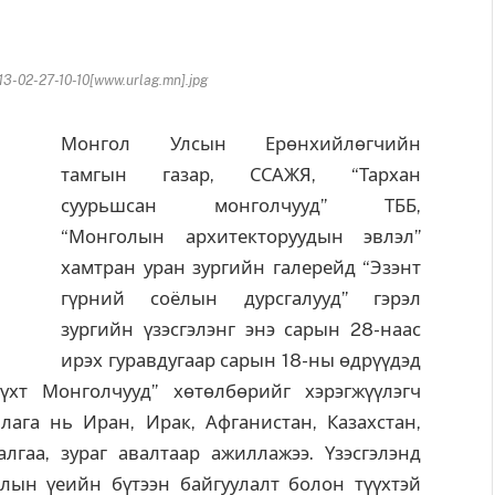
-02-27-10-10[www.urlag.mn].jpg
Монгол Улсын Ерөнхийлөгчийн
тамгын газар, ССАЖЯ, “Тархан
суурьшсан монголчууд” ТББ,
“Монголын архитекторуудын эвлэл”
хамтран уран зургийн галерейд “Эзэнт
гүрний соёлын дурсгалууд” гэрэл
зургийн үзэсгэлэнг энэ сарын 28-наас
ирэх гуравдугаар сарын 18-ны өдрүүдэд
үхт Монголчууд” хөтөлбөрийг хэрэгжүүлэгч
лага нь Иран, Ирак, Афганистан, Казахстан,
алгаа, зураг авалтаар ажиллажээ. Үзэсгэлэнд
лын үеийн бүтээн байгуулалт болон түүхтэй