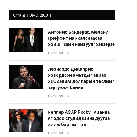
СҮҮЛД НЭМЭГДСЭН
Антонио Бандерас, Мелани
Гриффит нар салснаасаа
хойш “сайн найзууд” хэвээрээ
07/08/2026
Леонардо ДиКаприо
ховордсон амьтдыг аврах
200 сая ам.долларын төслийг
тэргүүлж байна
07/08/2026
Реппер A$AP Rocky “Рианна
яг одоо студид шинэ дуугаа
хийж байгаа” гэв
07/08/2026