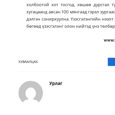
холбоотой хот тосгод, хөшөө дурсгал т
хугацаанд авсан 100 мянгаад гэрэл зургаас
дэлгэн сонирхуулна. Үзэсгэлэнгийн нээлт
бөгөөд үзэсгэлэнг олон нийтэд үнэ төлбөрг
www.
ХУВААЛЦАХ.
Урлаг