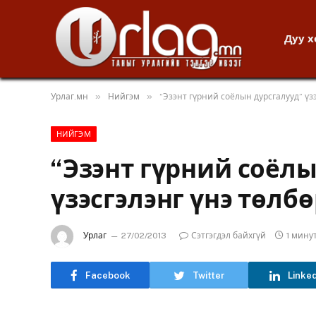
Дуу 
»
»
Урлаг.мн
Нийгэм
“Эзэнт гүрний соёлын дурсгалууд” үзэ
НИЙГЭМ
“Эзэнт гүрний соёлы
үзэсгэлэнг үнэ төлбө
Урлаг
27/02/2013
Сэтгэгдэл байхгүй
1 мину
Facebook
Twitter
Linke