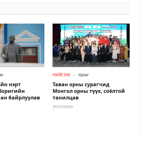
аг
НИЙГЭМ
Урлаг
йн нэрт
Таван орны сурагчид
.Зоригийн
Монгол орны түүх, соёлтой
аан байрлуулав
танилцав
31/07/2026