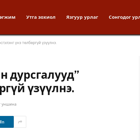
хөгжим
Утга зохиол
Язгуур урлаг
Сонгодог ур
сгэлэнг үнэ төлбөргүй үзүүлнэ.
н дурсгалууд”
ргүй үзүүлнэ.
т уншина
dIn