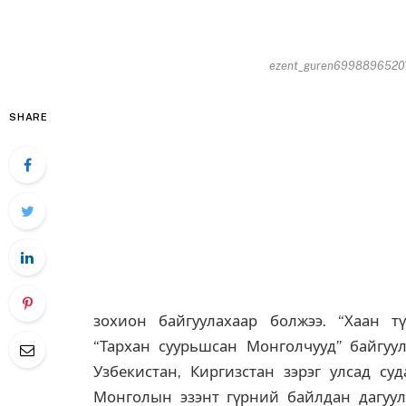
ezent_guren699889652013
SHARE
зохион байгуулахаар болжээ. “Хаан тү
“Тархан суурьшсан Монголчууд” байгуул
Узбекистан, Киргизстан зэрэг улсад суд
Монголын эзэнт гүрний байлдан дагуул