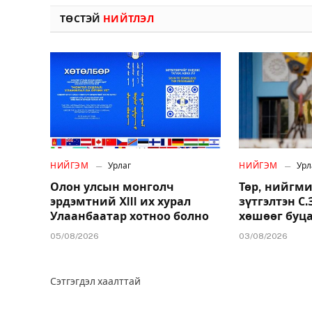
ТӨСТЭЙ
НИЙТЛЭЛ
НИЙГЭМ
Урлаг
НИЙГЭМ
Урл
Олон улсын монголч
Төр, нийгми
эрдэмтний XIII их хурал
зүтгэлтэн С
Улаанбаатар хотноо болно
хөшөөг буц
05/08/2026
03/08/2026
Сэтгэгдэл хаалттай