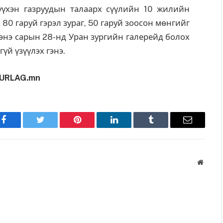
үүхэн газруудын талаарх сүүлийн 10 жилийн
 80 гаруй гэрэл зураг, 50 гаруй зоосон мөнгийг
 энэ сарын 28-нд Уран зургийн галерейд болох
үй үзүүлэх гэнэ.
URLAG.mn
Facebook
Twitter
Pinterest
LinkedIn
Tumblr
Имэйл
Вэбса