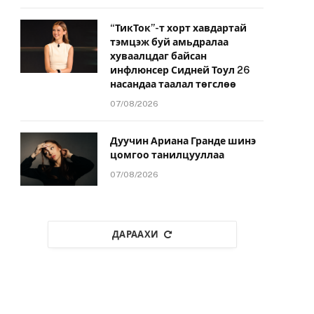
“ТикТок”-т хорт хавдартай
тэмцэж буй амьдралаа
хуваалцдаг байсан
инфлюнсер Сидней Тоул 26
насандаа таалал төгслөө
07/08/2026
Дуучин Ариана Гранде шинэ
цомгоо танилцууллаа
07/08/2026
ДАРААХИ