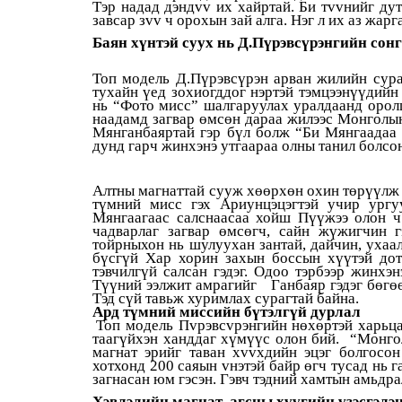
Тэр надад дэндvv их хайртай. Би тvvнийг ду
завсар зvv ч орохын зай алга. Нэг л их аз жарг
Баян хүнтэй суух нь Д.Пүрэвсүрэнгийн сон
Toп модель Д.Пүрэвсүрэн арван жилийн сураг
тухайн үед зохиогддог нэртэй тэмцээнүүдийн
нь “Фото мисс” шалгаруулах уралдаанд оролц
наадамд загвар өмсөн дараа жилээс Монголын
Мянганбаяртай гэр бүл болж “Би Мянгаадаа 
дунд гарч жинхэнэ утгаараа олны танил болсон
Алтны магнаттай сууж хөөрхөн охин төрүүлж 
түмний мисс гэх Ариунцэцэгтэй учир ургу
Мянгаагаас салснаасаа хойш Пүүжээ олон ч
чадварлаг загвар өмсөгч, сайн жүжигчин г
тойрныхон нь шулуухан зантай, дайчин, ухаал
бүсгүй Хар хорин захын боссын хүүтэй дот
тэвчилгүй салсан гэдэг. Одоо тэрбээр жинхэн
Түүний ээлжит амрагийг Ганбаяр гэдэг бөгө
Тэд сүй тавьж хуримлах сурагтай байна.
Ард түмний миссийн бүтэлгүй дурлал
Топ модель Пvрэвсvрэнгийн нөхөртэй харьца
таагүйхэн ханддаг хүмүүс олон бий. “Монго
магнат эрийг таван хvvхдийн эцэг болгосон
хотхонд 200 саяын vнэтэй байр өгч тусад нь 
загнасан юм гэсэн. Гэвч тэдний хамтын амьдра
Хэвлэлийн магнат агсны хүүгийн үзэсгэлэн