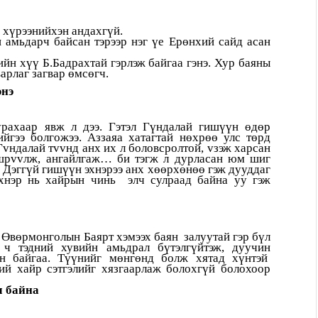
 хүрээнийхэн андахгүй.
 амьдарч байсан тэрээр нэг үе Ерөнхий сайд асан
 хүү Б.Бадрахтай гэрлэж байгаа гэнэ. Хур баяны
арлаг загвар өмсөгч.
энэ
урахаар явж л дээ. Гэтэл Гүндалай гишүүн өдөр
йгээ болгожээ. Аззаяа хатагтай нөхрөө улс төрд
vндалай тvvнд анх их л боловсролтой, vзэж харсан
ишрvvлж, ангайлгаж… би тэгж л дурласан юм шиг
 Дэггүй гишүүн эхнэрээ анх хөөрхөнөө гэж дууддаг
 Эхнэр нь хайрын чинь элч сулраад байна уу гэж
Өвөрмонголын Баярт хэмээх баян залуутай гэр бүл
 ч тэдний хувийн амьдрал бүтэлгүйтэж, дуучин
эн байгаа. Түүнийг мөнгөнд болж хятад хүнтэй
ний хайр сэтгэлийг хязгаарлаж болохгүй болохоор
ч байна