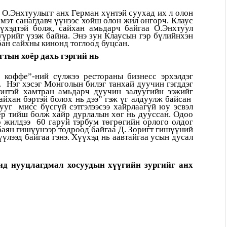
О.Энхтуулыгг анх Герман хүнтэй суухад их л олон
 мэт санагдавч үүнээс хойш олон жил өнгөрч. Клаус
үхэдтэй болж, сайхан амьдарч байгаа О.Энхтуул
үрийг үзэж байна. Энэ зун Клаусын гэр бүлийнхэн
ан сайхны кинонд тоглоод буцсан.
тын хоёр дахь гэргий нь
 коффе”-ний сүлжээ рестораны бизнесс эрхэлдэг
й. Нэг хэсэг Монголын билэг танхай дуучин гэгддэг
энтэй хамтран амьдарч дуучин залуугийн ээжийг
айхан бэртэй болох нь дээ” гэж үг алдуулж байсан
ууг мисс бүсгүй сэтгэлээсээ хайрлаагүй юу эсвэл
оёр тийш болж хайр дурлалын хөг нь дууссан. Одоо
 жилдээ 60 гаруй тэрбум төгрөгийн орлого олдог
баян гишүүнээр тодроод байгаа Д. Зоригт гишүүний
үлээд байгаа гэнэ. Хүүхэд нь аавтайгаа усын дусал
цид нууцлагдмал хосуудын хүүгийн зургийг анх