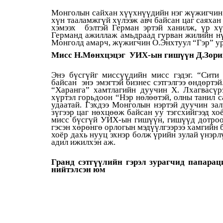
Монголын сайхан хүүхнүүдийн нэг жүжигчин 
хүн тааламжгүй хүлээж авч байсан цаг саяхан
хэмээх бэлтэй Герман эртэй ханилж, үр хү
Германд ажиллаж амьдраад гурван жилийн нү
Монголд амарч, жүжигчин О.Энхтуул “Гэр” ур
Мисс Н.Мөнхцэцэг УИХ-ын гишүүн Д.Зориг
Энэ бүсгүйг миссүүдийн мисс гэдэг. “Сити
байсан энэ эмэгтэй бизнес сэтгэлгээ өндөртэ
“Харанга” хамтлагийн дуучин Х. Лхагвасүр
хүртэл горьдоон “Нэр нөлөөтэй, олны танил с
удаатай. Гэхдээ Монголын нэртэй дуучин зал
зүгээр цаг нөхцөөж байсан уу тэгсхийгээд х
мисс бүсгүй УИХ-ын гишүүн, гишүүд дотроо
гэсэн хөрөнгө орлогын мэдүүлгээрээ хамгийн 
хоёр дахь нууц эхнэр болж үрийн зулай үнэрлү
адил ижилхэн аж.
Гранд сэтгүүлийн гэрэл зурагчид папара
нийтэлсэн юм