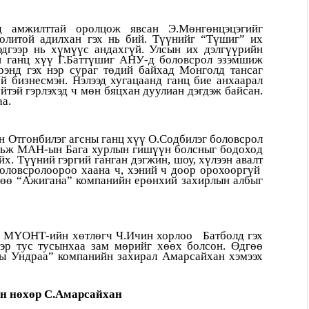
д амжилттай оролцож явсан Э.Мөнгөнцэцэгийг
литой адилхан гэх нь бий. Түүнийг “Түшиг” их
эдгээр нь хүмүүс андахгүй. Улсын их дэлгүүрийн
йн ганц хүү Г.Баттүшиг АНУ-д боловсрол эзэмшиж
брэнд гэх нэр сураг төдий байхад Монголд тансаг
й бизнесмэн. Нэлээд хугацаанд ганц бие анхаарал
йтэй гэрлэхэд ч мөн бяцхан дуулиан дэгдэж байсан.
аа.
н Отгонбилэг агсны ганц хүү О.Содбилэг боловсрол
тавьж МАН-ын Бага хурлын гишүүн болсныг бодоход
х. Түүний гэргий ганган дэгжин, шоу, хүлээн авалт
 боловсролоороо хаана ч, хэний ч доор орохооргүй
дгөө “Ажигана” компанийн ерөнхий захирлын албыг
ан МҮОНТ-ийн хөтлөгч Ч.Ичин хорлоо Батболд гэх
ээр тус тусынхаа зам мөрийг хөөх болсон. Өдгөө
ы Ундраа” компанийн захирал Амарсайхан хэмээх
йн нөхөр С.Амарсайхан