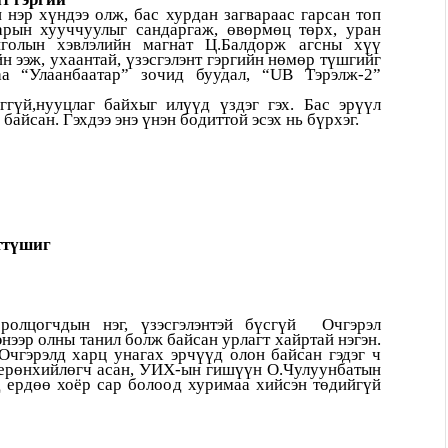
нэр хүндээ олж, бас хурдан загвараас гарсан топ
варын хууччуулыг сандаргаж, өвөрмөц төрх, уран
голын хэвлэлийн магнат Ц.Балдорж агсны хүү
 ээж, ухаантай, үзэсгэлэнт гэргийн нөмөр түшгийг
аа “Улаанбаатар” зочид буудал, “UB Тэрэлж-2”
ггүй,нууцлаг байхыг илүүд үздэг гэх. Бас эрүүл
байсан. Гэхдээ энэ үнэн бодиттой эсэх нь бүрхэг.
ттүшиг
оролцогчдын нэг, үзэсгэлэнтэй бүсгүй Очгэрэл
нээр олны танил болж байсан урлагт хайртай нэгэн.
Очгэрэлд харц унагах эрчүүд олон байсан гэдэг ч
 ерөнхийлөгч асан, УИХ-ын гишүүн О.Чулуунбатын
д ердөө хоёр cap болоод хуримаа хийсэн төдийгүй