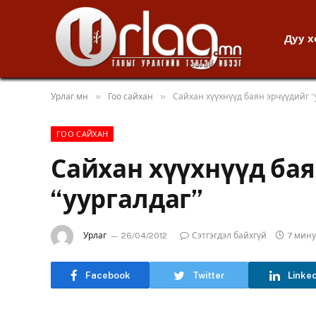
Дуу 
»
»
Урлаг.мн
Гоо сайхан
Сайхан хүүхнүүд баян эрчүүдийг “
ГОО САЙХАН
Сайхан хүүхнүүд ба
“уургалдаг”
Урлаг
26/04/2012
Сэтгэгдэл байхгүй
7 мин
Facebook
Twitter
Linke