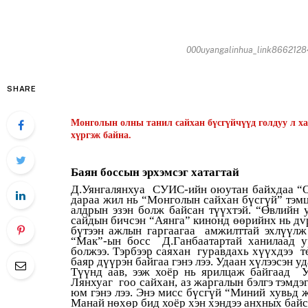
000uyangalinhua_link86621284
SHARE
Монголын
олны
танил
сайхан
бүсгүйчүүд
голдуу
л
ха
хүргэж
байна
.
Баян боссын эрхэмсэг хатагтай
Д.Уянгалянхуа СУИС-ийн оюутан байхдаа “О
дараа жил нь “Монголын сайхан бүсгүй” тэмцэ
алдрын эзэн болж байсан түүхтэй. “Өвлийн 
сайдын бичсэн “Аянга” кинонд өөрийнх нь дvр
бүтээн ажлын гаргаагаа амжилттай эхлүүлж
“Мак”-ын босс Д.Ганбаатартай ханилаад ур
болжээ. Тэрбээр саяхан гуравдахь хүүхдээ т
баяр дүүрэн байгаа гэнэ лээ. Удаан хүлээсэн у
Түүнд аав, ээж хоёр нь ярилцаж байгаад У
Лянхуаг гоо сайхан, аз жаргалын бэлгэ тэмдэг 
юм гэнэ лээ. Энэ мисс бүсгүй “Миний хувьд 
Манай нөхөр бид хоёр хэн хэндээ анхных байс