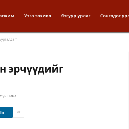
хөгжим
Утга зохиол
Язгуур урлаг
Сонгодог ур
уургалдаг”
ян эрчүүдийг
ут уншина
dIn