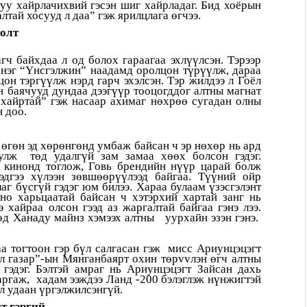
туу хайрлачихвий гэсэн шиг хайрладаг. Бид хоёрын
алтай хосууд л даа” гэж ярилцлага өгчээ.
голт
ч байхдаа л од болох гараагаа эхлүүлсэн. Тэрээр
 нэг “Үнсгэлжин” наадамд оролцон түрүүлж, дараа
он тэргүүлж нэрд гарч эхэлсэн. Тэр жилдээ л Гоёл
 баячууд дундаа дээгүүр тооцогддог алтны магнат
хайртай” гэж насаар ахимаг нөхрөө сугадан олны
 доо.
өгөн эд хөрөнгөнд умбаж байсан ч эр нөхөр нь ард
улж төд удалгүй зам замаа хөөх болсон гэдэг.
 кинонд тоглож, Говь брендийн нүүр царай болж
эдгээ хүлээн зөвшөөрүүлээд байгаа. Түүний ойр
аг бүсгүй гэдэг юм билээ. Хараа булаам үзэсгэлэнт
но харьцаатай байсан ч хэтэрхий хартай занг нь
э хайраа олсон гээд аз жаргалтай байгаа гэнэ лээ.
өд Ханаду майнз хэмээх алтны уурхайн эзэн гэнэ.
а тогтоон гэр бүл салгасан гэж мисс Ариунцэцэгт
л газар”-ын Мянганбаярт охин төрvvлэн өгч алтны
 гэдэг. Бэлтэй амраг нь Ариунцэцэгт Зайсан дахь
гаргаж, хадам ээждээ Ланд -200 бэлэглэж нүнжигтэй
л удаан үргэлжилсэнгүй.
т гэргий