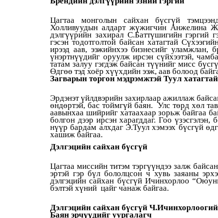
Брендийн дэлгүүрийн эзний гэргий
Цагтаа монголын сайхан бүсгүй тэмцээн
Холливуудын алдарт жүжигчин Анжелина Жо
дэлгүүрийн захирал С.Баттүшигийн гэргий г
гэсэн тодотголтой байсан хатагтай Сүхээги
ирээд аав, ээжийнхээ бизнесийг уламжлан, 
үнэртнүүдийг оруулж ирсэн сүйхээтэй, чамба
татам залуу гэгдэж байсан түүнийг мисс бүсгү
Өдгөө тэд хоёр хүүхдийн ээж, аав болоод байг
Загварын торгон мэдрэмжтэй Туул хатагтай
Эрдэнэт үйлдвэрийн захирлаар ажиллаж байса
өндөртэй, бас тоймгүй баян. Улс төрд хөл 
аавынхаа шийрийг хатаахаар зорьж байгаа бай
болгон дээр ирсэн харагддаг. Гоо үзэсгэлэн,
нүүр бардам алхдаг Э.Туул хэмээх бүсгүй ө
хашиж байгаа.
Дэлгэцийн сайхан бүсгүй
Цагтаа миссийн титэм тэргүүндээ залж байс
эртэй гэр бүл бололцсон ч хувь заяаны эрх
дэлгэцийн сайхан бүсгүй Ичинхорлоо “Оюун
бэлтэй хүний цайг чанаж байгаа.
Дэлгэцийн сайхан бүсгүй Ч.Ичинхорлооги
Баян эрчүүдийг уургалагч