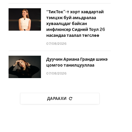
“ТикТок”-т хорт хавдартай
тэмцэж буй амьдралаа
хуваалцдаг байсан
инфлюнсер Сидней Тоул 26
насандаа таалал төгслөө
07/08/2026
Дуучин Ариана Гранде шинэ
цомгоо танилцууллаа
07/08/2026
ДАРААХИ