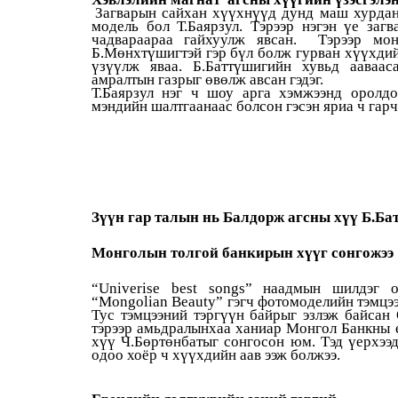
Загварын сайхан хүүхнүүд дунд маш хурдан 
модель бол Т.Баярзул. Тэрээр нэгэн үе заг
чадвараараа гайхуулж явсан. Тэрээр мон
Б.Мөнхтүшигтэй гэр бүл болж гурван хүүхдийн
үзүүлж яваа. Б.Баттүшигийн хувьд ааваас
амралтын газрыг өвөлж авсан гэдэг.
Т.Баярзул нэг ч шоу арга хэмжээнд оролдо
мэндийн шалтгаанаас болсон гэсэн яриа ч гарч 
Зүүн гар талын нь Балдорж агсны хүү Б.Ба
Монголын толгой банкирын хүүг сонгожээ
“Univerise best songs” наадмын шилдэг 
“Mongolian Beauty” гэгч фотомоделийн тэмцээ
Тус тэмцээний тэргүүн байрыг эзлэж байсан 
тэрээр амьдралынхаа ханиар Монгол Банкны
хүү Ч.Бөртөнбатыг сонгосон юм. Тэд үерхээ
одоо хоёр ч хүүхдийн аав ээж болжээ.