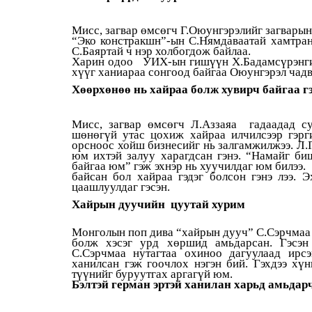
Мисс, загвар өмсөгч Г.Оюунгэрэлийг загварын
“Эко констракшн”-ын С.Нямдаваатай хамтран
С.Баяртай ч нэр холбогдож байлаа.
Харин одоо УИХ-ын гишүүн Х.Бадамсүрэнгийн
хүүг ханиараа сонгоод байгаа Оюунгэрэл чадв
Хөөрхөнөө нь хайраа болж хувирч байгаа г
Мисс, загвар өмсөгч Л.Аззаяа гадаадад с
шөнөгүй утас цохиж хайраа илчилсээр гэрги
орсноос хойш бизнесийг нь залгамжилжээ. Л.Г
юм ихтэй залуу харагдсан гэнэ. “Намайг б
байгаа юм” гэж эхнэр нь хуучилдаг юм билээ.
байсан бол хайраа гэдэг болсон гэнэ лээ.
цаашлуулдаг гэсэн.
Хайрын дуучийн цуутай хурим
Монголын поп дива “хайрын дууч” С.Сэрчмаа 
болж хэсэг урд хөршид амьдарсан. Гэсэн
С.Сэрчмаа нутагтаа охиноо дагуулаад ирс
ханилсан гэж гоочлох нэгэн бий. Гэхдээ хү
түүнийг буруутгах аргагүй юм.
Бэлтэй герман эртэй ханилан харьд амьдар