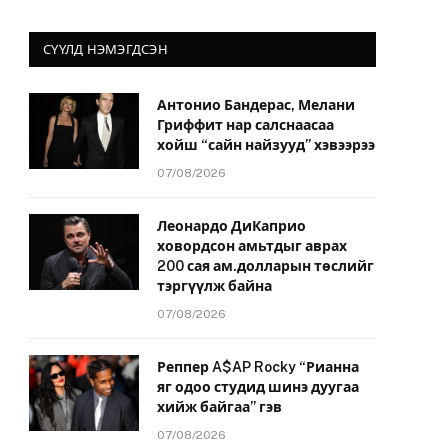
СҮҮЛД НЭМЭГДСЭН
Антонио Бандерас, Мелани
Гриффит нар салснаасаа
хойш “сайн найзууд” хэвээрээ
07/08/2026
Леонардо ДиКаприо
ховордсон амьтдыг аврах
200 сая ам.долларын төслийг
тэргүүлж байна
07/08/2026
Реппер A$AP Rocky “Рианна
яг одоо студид шинэ дуугаа
хийж байгаа” гэв
07/08/2026