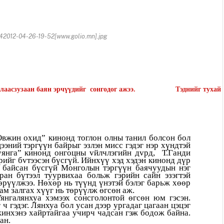
2012-04-26-19-52[www.golio.mn].jpg
лаасзузаан
баян
эрчүүдийг
сонгодог
ажээ
.
Тэднийг тухай
вжин охид” кинонд тоглон олны танил болсон бол
эний тэргүүн байрыг эзлэн мисс гэдэг нэр хүндтэй
уянга” кинонд онгоцны vйлчлэгийн дvрд, Т.Ганди
ийг бvтээсэн бүсгүй. Ийнхүү хэд хэдэн кинонд дүр
 байсан бүсгүй Монголын тэргүүн баячуудын нэг
ан бүтээл туурвихаа больж гэрийн сайн эзэгтэй
өрүүлжээ. Нөхөр нь түүнд үнэтэй бэлэг барьж хөөр
дам залгах хүүг нь төрүүлж өгсөн аж.
янгалянхуа хэмээх сонсголонтой өгсөн юм гэсэн.
ч гэдэг. Лянхуа бол усан дээр ургадаг цагаан цэцэг
жинхэнэ хайртайгаа учирч чадсан гэж бодож байна.
ан.