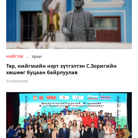
НИЙГЭМ
Урлаг
Төр, нийгмийн нэрт зүтгэлтэн С.Зоригийн
хөшөөг буцаан байрлуулав
03/08/2026