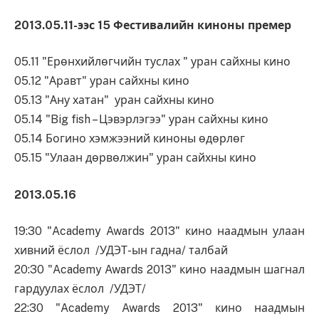
2013.05.11-ээс 15 Фестивалийн киноны премер
05.11 "Ерөнхийлөгчийн туслах " уран сайхны кино
05.12 "Аравт" уран сайхны кино
05.13 "Ану хатан" уран сайхны кино
05.14 "Big fish – Цэвэрлэгээ" уран сайхны кино
05.14 Богино хэмжээний киноны өдөрлөг
05.15 "Улаан дөрвөлжин" уран сайхны кино
2013.05.16
19:30 "Academy Awards 2013" кино наадмын улаан
хивний ёслол /УДЭТ-ын гадна/ талбай
20:30 "Academy Awards 2013" кино наадмын шагнал
гардуулах ёслол /УДЭТ/
22:30 "Academy Awards 2013" кино наадмын