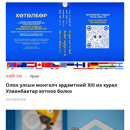
НИЙГЭМ
Урлаг
Олон улсын монголч эрдэмтний XIII их хурал
Улаанбаатар хотноо болно
05/08/2026