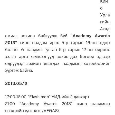
Кин
о
Урла
гийн
Акад
емиас зохион байгуулж буй
"Academy Awards
2013"
кино наадам ирэх 5-р сарын 16-ны өдөр
болно. Уг наадмыг угтан 5-р сарын 12-ны өдрөөс
эхлэн арга хэмжээнүүд зохиогдох бөгөөд эдгээр
өдрүүдэд зохион явагдах наадмын хөтөлбөрийг
хүргэж байна.
2013.05.12
17:00-18:00 "Flash mob" УИД-ийн 2 давхарт
21:00 "Academy Awards 2013" кино наадмын
нээлтийн үдэшлэг /VEGAS/