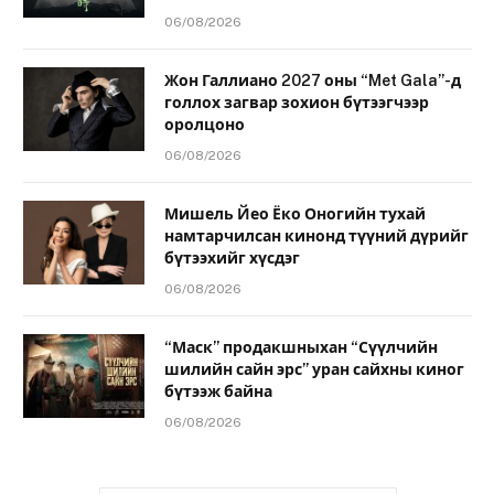
06/08/2026
Жон Галлиано 2027 оны “Met Gala”-д
голлох загвар зохион бүтээгчээр
оролцоно
06/08/2026
Мишель Йео Ёко Оногийн тухай
намтарчилсан кинонд түүний дүрийг
бүтээхийг хүсдэг
06/08/2026
“Маск” продакшныхан “Сүүлчийн
шилийн сайн эрс” уран сайхны киног
бүтээж байна
06/08/2026