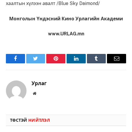
хаалтын хүлээн авалт /Blue Sky Daimond/
Монголын Үндэсний Кино Урлагийн Академи
www.URLAG.mn
Facebook
Twitter
Pinterest
LinkedIn
Tumblr
Имэйл
Урлаг
Вэбсайт
ТӨСТЭЙ
НИЙТЛЭЛ