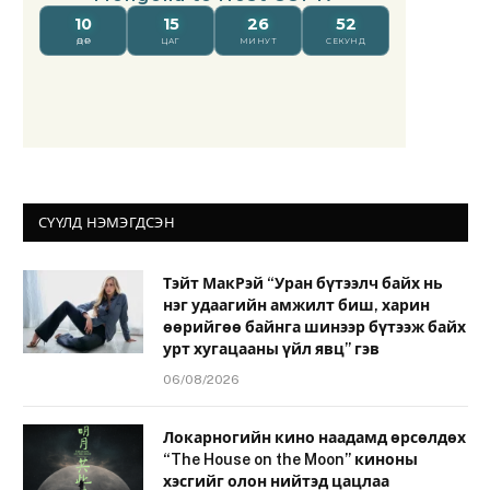
СҮҮЛД НЭМЭГДСЭН
Тэйт МакРэй “Уран бүтээлч байх нь
нэг удаагийн амжилт биш, харин
өөрийгөө байнга шинээр бүтээж байх
урт хугацааны үйл явц” гэв
06/08/2026
Локарногийн кино наадамд өрсөлдөх
“The House on the Moon” киноны
хэсгийг олон нийтэд цацлаа