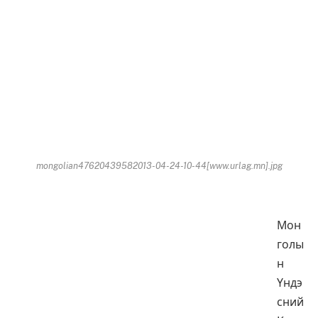
mongolian47620439582013-04-24-10-44[www.urlag.mn].jpg
Мон
голы
н
Үндэ
сний