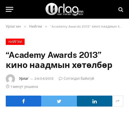
»
»
Урлаг.мн
Нийгэм
“Academy Awards 2013” кино наадмын хөтөлбөр
НИЙГЭМ
“Academy Awards 2013”
кино наадмын хөтөлбөр
Урлаг
24/04/2013
Сэтгэгдэл байхгүй
1 минут уншина