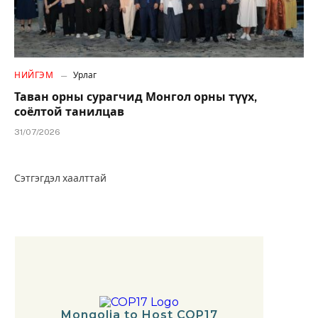
НИЙГЭМ
Урлаг
Таван орны сурагчид Монгол орны түүх,
соёлтой танилцав
31/07/2026
Сэтгэгдэл хаалттай