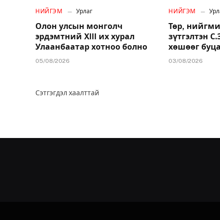
НИЙГЭМ
Урлаг
НИЙГЭМ
Урл
Олон улсын монголч
Төр, нийгми
эрдэмтний XIII их хурал
зүтгэлтэн С
Улаанбаатар хотноо болно
хөшөөг буц
05/08/2026
03/08/2026
Сэтгэгдэл хаалттай