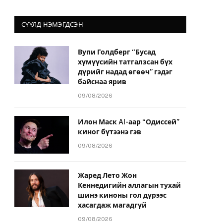
СҮҮЛД НЭМЭГДСЭН
Вупи Голдберг “Бусад
хүмүүсийн татгалзсан бүх
дүрийг надад өгөөч” гэдэг
байснаа ярив
09/08/2026
Илон Маск AI-аар “Одиссей”
киног бүтээнэ гэв
09/08/2026
Жаред Лето Жон
Кеннедигийн аллагын тухай
шинэ киноны гол дүрээс
хасагдаж магадгүй
09/08/2026