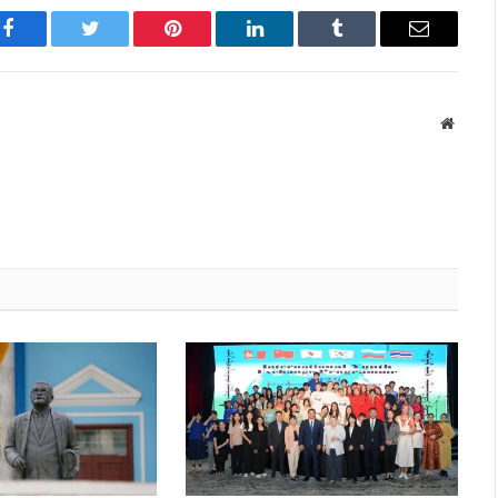
Facebook
Twitter
Pinterest
LinkedIn
Tumblr
Имэйл
Вэбса