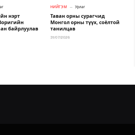
аг
НИЙГЭМ
Урлаг
йн нэрт
Таван орны сурагчид
.Зоригийн
Монгол орны түүх, соёлтой
аан байрлуулав
танилцав
31/07/2026