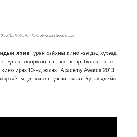
6985572013-05-07-15-35[www.urlag.mn].jpg
ундын яриа"
уран сайхны кино үзэгдэд хүрээд
н зүгээс өвөрмөц сэтгэлгээгээр бүтээсэнг нь
г кино ирэх 10-нд эхлэх "Academy Awards 2013"
мартай ч уг киног үзсэн кино бүтээгчдийн