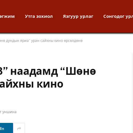
хөгжим
Утга зохиол
Язгуур урлаг
Сонгодог ур
нө дундын яриа” уран сайхны кино өрсөлдөнө
13” наадамд “Шөнө
сайхны кино
ут уншина
dIn