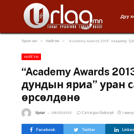
Дуу 
»
»
Урлаг.мн
Нийгэм
“Academy Awards 2013” наадамд “Шө
НИЙГЭМ
“Academy Awards 20
дундын яриа” уран 
өрсөлдөнө
Урлаг
08/05/2013
Сэтгэгдэл байхгүй
1 мин
Facebook
Twitter
Linke