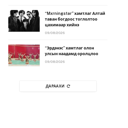
“Mxrningstar” хамтлаг Алтай
таван богдоос тоглолтоо
цахимаар хийнэ
09/08/2026
“Эрдэнэс” хамтлаг олон
улсын наадамд оролцлоо
09/08/2026
ДАРААХИ