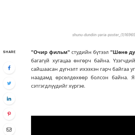
shunu-dundiin-yaria-poster_(1)169
"Очир фильм"
студийн бүтээл
"Шөнө д
SHARE
багагүй хугацаа өнгөрч байна. Үзэгчдий
сайшаасан дүгнэлт ихээхэн гарч байгаа у
наадамд өрсөлдөхөөр болсон байна. Я
сэтгэгдлүүдийг хүргэе.