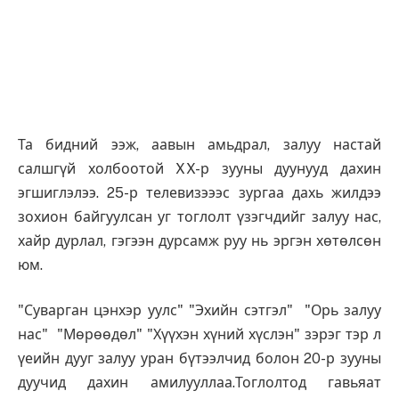
Та бидний ээж, аавын амьдрал, залуу настай
салшгүй холбоотой XX-р зууны дуунууд дахин
эгшиглэлээ. 25-р телевизэээс зургаа дахь жилдээ
зохион байгуулсан уг тоглолт үзэгчдийг залуу нас,
хайр дурлал, гэгээн дурсамж руу нь эргэн хөтөлсөн
юм.
"Суварган цэнхэр уулс" "Эхийн сэтгэл" "Орь залуу
нас" "Мөрөөдөл" "Хүүхэн хүний хүслэн" зэрэг тэр л
үеийн дууг залуу уран бүтээлчид болон 20-р зууны
дуучид дахин амилууллаа.Тоглолтод гавьяат