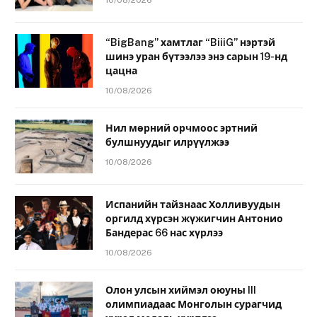
“BigBang” хамтлаг “BiiiG” нэртэй
шинэ уран бүтээлээ энэ сарын 19-нд
цацна
10/08/2026
Нил мөрний орчмоос эртний
булшнуудыг илрүүлжээ
10/08/2026
Испанийн тайзнаас Холливуудын
оргилд хүрсэн жүжигчин Антонио
Бандерас 66 нас хүрлээ
10/08/2026
Олон улсын хиймэл оюуны III
олимпиадаас Монголын сурагчид