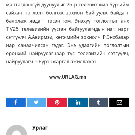
мартагдашгүй дуунуудыг 25-р телевиз жил бүр ийм
сайхан тоглолт болгож зохион байгуулж байдагт
баярлаж явдаг" гэсэн юм. Энэхүү тоглолтыг анх
TV25 телевизийн үүсгэн байгуулагчдын нэг, нэрт
сэтгүүлч А.Авирмэд, хөгжмийн зохиолч Р.Энхбазар
нар санаачилсан гэдэг. Энэ удаагийн тоглолтын
ерөнхий найруулагчаар тус телевизийн сэтгүүлч,
найруулагч Ч.Бүрэнжаргал ажиллажээ.
www.URLAG.mn
Facebook
Twitter
Pinterest
LinkedIn
Tumblr
Имэйл
Урлаг