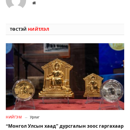
Вэбсайт
ТӨСТЭЙ
НИЙТЛЭЛ
НИЙГЭМ
Урлаг
“Монгол Улсын хаад” дурсгалын зоос гаргахаар