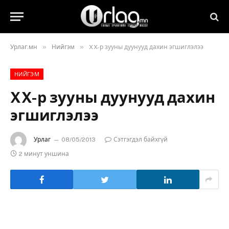
»
»
Урлаг.мн
Нийгэм
XX-р зууны дуунууд дахин эгшиглэлээ
НИЙГЭМ
XX-р зууны дуунууд дахин
эгшиглэлээ
Урлаг
08/05/2013
Сэтгэгдэл байхгүй
2 минут уншина