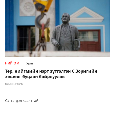
НИЙГЭМ
Урлаг
Төр, нийгмийн нэрт зүтгэлтэн С.Зоригийн
хөшөөг буцаан байрлуулав
03/08/2026
Сэтгэгдэл хаалттай