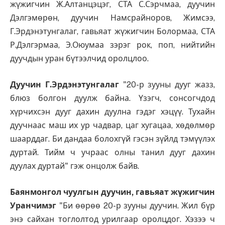
жүжигчин Ж.Алтанцэцэг, СТА С.Сэрчмаа, дуучин
Дэлгэмөрөн, дуучин Намсрайноров, Жимсээ,
Г.Эрдэнэтунгалаг, гавьяат жүжигчин Болормаа, СТА
Р.Дэлгэрмаа, Э.Оюумаа зэрэг рок, поп, нийтийн
дуучдын уран бүтээлчид оролцлоо.
Дуучин Г.Эрдэнэтунгалаг
"20-р зууны дууг жазз,
блюз болгон дуулж байна. Үзэгч, сонсогчдод
хүрчихсэн дууг дахин дуулна гэдэг хэцүү. Тухайн
дуучнаас маш их ур чадвар, цаг хугацаа, хөдөлмөр
шаарддаг. Би дандаа болохгүй гэсэн зүйлд тэмүүлэх
дуртай. Тийм ч учраас олны танил дууг дахин
дуулах дуртай" гэж онцолж байв.
Баянмонгол чуулгын дуучин, гавьяат жүжигчин
Уранчимэг
"Би өөрөө 20-р зууны дуучин. Жил бүр
энэ сайхан тоглолтод урилгаар оролцдог. Хэзээ ч