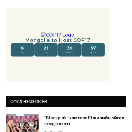
СҮҮЛД НЭМЭГДСЭН
“Blackpink” хамтлаг 10 жилийн ойгоо
тэмдэглэлээ
10/08/2026