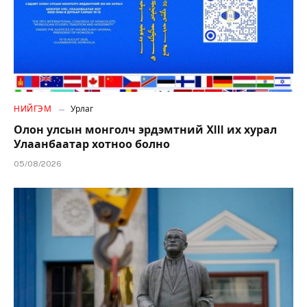
НИЙГЭМ
Урлаг
Олон улсын монголч эрдэмтний XIII их хурал
Улаанбаатар хотноо болно
05/08/2026