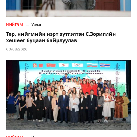
НИЙГЭМ
Урлаг
Төр, нийгмийн нэрт зүтгэлтэн С.Зоригийн
хөшөөг буцаан байрлуулав
03/08/2026