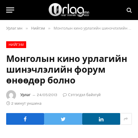
»
»
Урлаг.мн
Нийгэм
Монголын кино урлагийн шинэчлэлийн форум өнөөдөр болно
НИЙГЭМ
Монголын кино урлагийн
шинэчлэлийн форум
өнөөдөр болно
Урлаг
24/05/2013
Сэтгэгдэл байхгүй
2 минут уншина