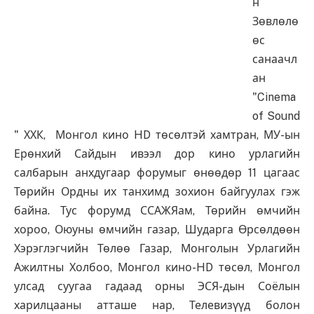
н
Зөвлөлө
өс
санаачл
ан
"Cinema
of Sound
" ХХК, Монгол кино HD төсөлтэй хамтран, МУ-ын
Ерөнхий Сайдын ивээл дор кино урлагийн
салбарын анхдугаар форумыг өнөөдөр 11 цагаас
Төрийн Ордны их танхимд зохион байгуулах гэж
байна. Тус форумд ССАЖЯам, Төрийн өмчийн
хороо, Оюуны өмчийн газар, Шударга Өрсөлдөөн
Хэрэглэгчийн Төлөө Газар, Монголын Урлагийн
Ажилтны Холбоо, Монгол кино-HD төсөл, Монгол
улсад суугаа гадаад орны ЭСЯ-дын Соёлын
харилцааны атташе нар, Телевизүүд болон