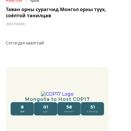
НИЙГЭМ
Урлаг
Таван орны сурагчид Монгол орны түүх,
соёлтой танилцав
31/07/2026
Сэтгэгдэл хаалттай