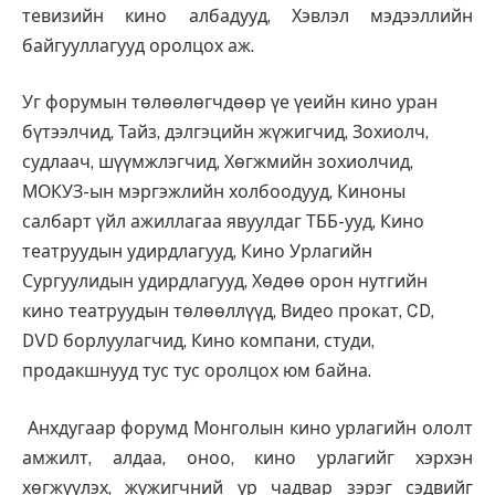
тевизийн кино албадууд, Хэвлэл мэдээллийн
байгууллагууд оролцох аж.
Уг форумын төлөөлөгчдөөр үе үеийн кино уран
бүтээлчид, Тайз, дэлгэцийн жүжигчид, Зохиолч,
судлаач, шүүмжлэгчид, Хөгжмийн зохиолчид,
МОКУЗ-ын мэргэжлийн холбоодууд, Киноны
салбарт үйл ажиллагаа явуулдаг ТББ-ууд, Кино
театруудын удирдлагууд, Кино Урлагийн
Сургуулидын удирдлагууд, Хөдөө орон нутгийн
кино театруудын төлөөллүүд, Видео прокат, CD,
DVD борлуулагчид, Кино компани, студи,
продакшнууд тус тус оролцох юм байна.
Анхдугаар форумд Монголын кино урлагийн ололт
амжилт, алдаа, оноо, кино урлагийг хэрхэн
хөгжүүлэх, жүжигчний ур чадвар зэрэг сэдвийг