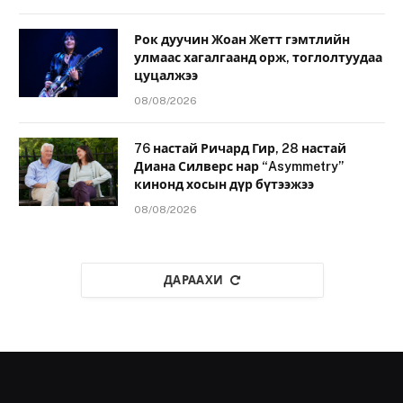
Рок дуучин Жоан Жетт гэмтлийн
улмаас хагалгаанд орж, тоглолтуудаа
цуцалжээ
08/08/2026
76 настай Ричард Гир, 28 настай
Диана Силверс нар “Asymmetry”
кинонд хосын дүр бүтээжээ
08/08/2026
ДАРААХИ