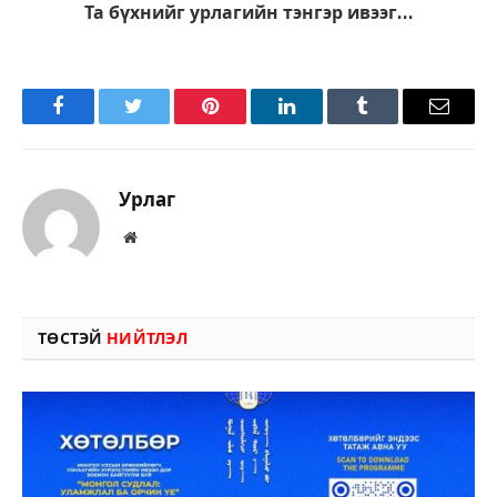
Та бүхнийг урлагийн тэнгэр ивээг…
Facebook
Twitter
Pinterest
LinkedIn
Tumblr
Имэйл
Урлаг
Вэбсайт
ТӨСТЭЙ
НИЙТЛЭЛ