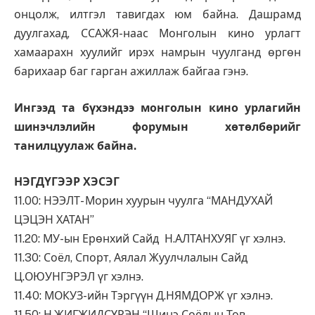
онцолж, илтгэл тавигдах юм байна. Дашрамд
дуулгахад, ССАЖЯ-наас Монголын кино урлагт
хамаарахн хуулийг ирэх намрын чуулганд өргөн
барихаар баг гарган ажиллаж байгаа гэнэ.
Ингээд та бүхэндээ монголын кино урлагийн
шинэчлэлийн форумын хөтөлбөрийг
танилцуулаж байна.
НЭГДҮГЭЭР ХЭСЭГ
11.00: НЭЭЛТ- Морин хуурын чуулга “МАНДУХАЙ
ЦЭЦЭН ХАТАН”
11.20: МУ-ын Ерөнхий Сайд Н.АЛТАНХУЯГ үг хэлнэ.
11.30: Соёл, Спорт, Аялал Жуулчлалын Сайд
Ц.ОЮУНГЭРЭЛ үг хэлнэ.
11.40: МОКУЗ-ийн Тэргүүн Д.НЯМДОРЖ үг хэлнэ.
11.50: Н.ЖИГЖИДСҮРЭН “Шинэ Соёлын Төв-