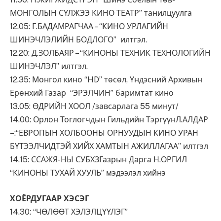
МОНГОЛЫН СҮЛЖЭЭ КИНО ТЕАТР” танилцуулга
12.05: Г.БАДАМРАГЧАА – “КИНО УРЛАГИЙН
ШИНЭЧЛЭЛИЙН БОДЛОГО” илтгэл.
12.20: Д.ЗОЛБАЯР – “КИНОНЫ ТЕХНИК ТЕХНОЛОГИЙН
ШИНЭЧЛЭЛ” илтгэл.
12.35: Монгол кино “HD” төсөл, Үндэсний Архивын
Ерөнхий Газар “ЭРЭЛЧИН” баримтат кино
13.05: ӨДРИЙН ХООЛ /завсарлага 55 минут/
14.00: Орлон Тоглогчдын Гильдийн ТэргүүнЛ.АЛДАР
–:“ЕВРОПЫН ХОЛБООНЫ ОРНУУДЫН КИНО УРАН
БҮТЭЭЛЧИДТЭЙ ХИЙХ ХАМТЫН АЖИЛЛАГАА” илтгэл
14.15: ССАЖЯ-НЫ СУБХЗГазрын Дарга Н.ОРГИЛ
“КИНОНЫ ТУХАЙ ХУУЛЬ” мэдээлэл хийнэ
ХОЁРДУГААР ХЭСЭГ
14.30: “ЧӨЛӨӨТ ХЭЛЭЛЦҮҮЛЭГ”