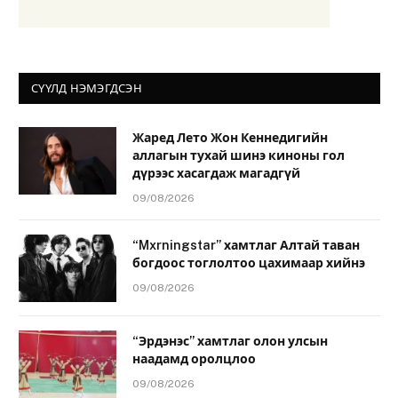
СҮҮЛД НЭМЭГДСЭН
Жаред Лето Жон Кеннедигийн
аллагын тухай шинэ киноны гол
дүрээс хасагдаж магадгүй
09/08/2026
“Mxrningstar” хамтлаг Алтай таван
богдоос тоглолтоо цахимаар хийнэ
09/08/2026
“Эрдэнэс” хамтлаг олон улсын
наадамд оролцлоо
09/08/2026