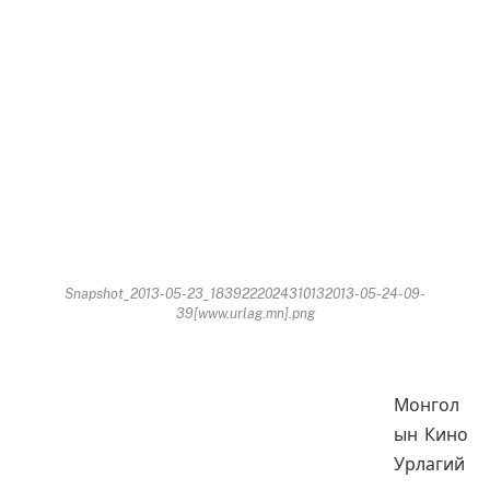
Snapshot_2013-05-23_1839222024310132013-05-24-09-
39[www.urlag.mn].png
Монгол
ын Кино
Урлагий