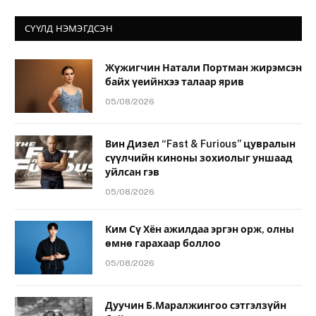
СҮҮЛД НЭМЭГДСЭН
Жүжигчин Натали Портман жирэмсэн
байх үеийнхээ талаар ярив
05/08/2026
Вин Дизел “Fast & Furious” цувралын
сүүлчийн киноны зохиолыг уншаад
уйлсан гэв
05/08/2026
Ким Сү Хён ажилдаа эргэн орж, олны
өмнө гарахаар боллоо
05/08/2026
Дуучин Б.Маралжингоо сэтгэлзүйн