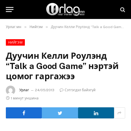
»
»
Урлаг.мн
Нийгэм
Дуучин Келли Роулэнд “Talk a Good Game” нэртэй цомог гаргажээ
НИЙГЭМ
Дуучин Келли Роулэнд
“Talk a Good Game” нэртэй
цомог гаргажээ
Урлаг
24/05/2013
Сэтгэгдэл байхгүй
1 минут уншина