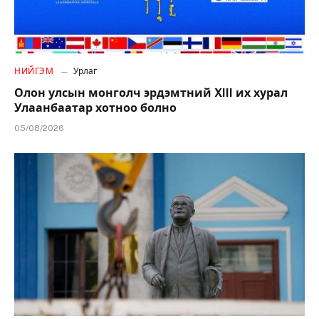
НИЙГЭМ
Урлаг
Олон улсын монголч эрдэмтний XIII их хурал
Улаанбаатар хотноо болно
05/08/2026