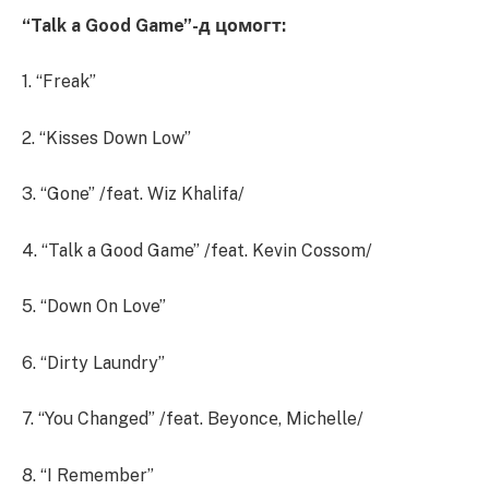
“Talk a Good Game”-д цомогт:
1. “Freak”
2. “Kisses Down Low”
3. “Gone” /feat. Wiz Khalifa/
4. “Talk a Good Game” /feat. Kevin Cossom/
5. “Down On Love”
6. “Dirty Laundry”
7. “You Changed” /feat. Beyoncе, Michelle/
8. “I Remember”