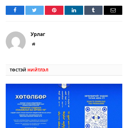
Facebook
Twitter
Pinterest
LinkedIn
Tumblr
Имэйл
Урлаг
Вэбсайт
ТӨСТЭЙ
НИЙТЛЭЛ