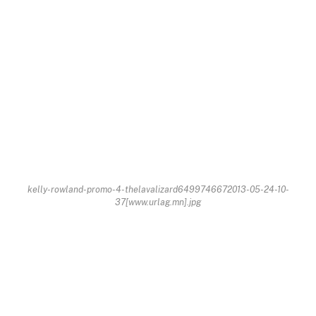
kelly-rowland-promo-4-thelavalizard6499746672013-05-24-10-
37[www.urlag.mn].jpg