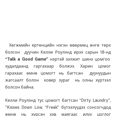
Хөгжмийн ертөнцийн нэгэн өвөрмөц өнгө төрх
болсон дуучин Келли Роулэнд ирэх сарын 18-нд
“Talk a Good Game”
нэртэй ээлжит шинэ цомгоо
худалдаанд гаргахаар болжээ. Харин цомог
гарахаас өмнө цомогт нь багтсан дуунуудын
жагсаалт болон ковер зураг нь олны хүртээл
болсон байна.
Келли Роулэнд тус цомогт багтсан “Dirty Laundry",
"Kisses Down Low, “Freak" бүтээлүүдээ сонсогчдод
өмнө нь хүрсэн хэв маягаас илүү цоглог