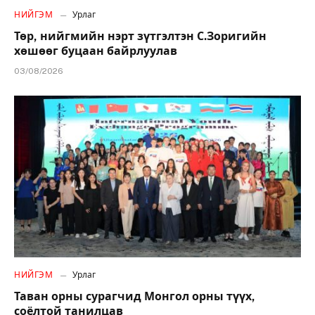
НИЙГЭМ
Урлаг
Төр, нийгмийн нэрт зүтгэлтэн С.Зоригийн
хөшөөг буцаан байрлуулав
03/08/2026
НИЙГЭМ
Урлаг
Таван орны сурагчид Монгол орны түүх,
соёлтой танилцав