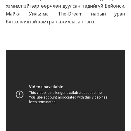
хэмнэлтэйгээр өөрчлөн дуулсан төдийгүй Бейонси,
Майкл Уильямс, The-Dream нарын уран
бүтээлчидтэй хамтран ажилласан гэнэ.