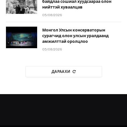
байдлаа сошиал хуудсаараа олон
нийттэй хуваалцав
05/08/2026
Монгол Улсын консерваторын
сурагчид олон улсын уралдаанд
амжилттай оролцлоо
05/08/2026
ДАРААХИ