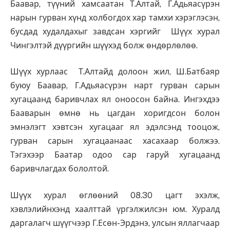
Баавар, түүний хамсаатан Т.Алтай, Г.Адьяасүрэн
нарын гурван хүнд холбогдох хар тамхи хэрэглэсэн,
бусдад худалдахыг завдсан хэргийг Шүүх хурал
Чингэлтэй дүүргийн шүүхэд болж өндөрлөлөө.
Шүүх хурлаас Т.Алтайд долоон жил, Ш.Батбаяр
буюу Баавар, Г.Адьяасүрэн нарт гурван сарын
хугацаанд баривчлах ял оноосон байна. Ингэхдээ
Бааварын өмнө нь цагдан хоригдсон болон
эмнэлэгт хэвтсэн хугацааг ял эдэлсэнд тооцож,
гурван сарын хугацаанаас хасахаар болжээ.
Тэгэхээр Баатар одоо сар гаруй хугацаанд
баривчлагдах бололтой.
Шүүх хурал өглөөний 08.30 цагт эхэлж,
хэвлэлийнхэнд хаалттай үргэлжилсэн юм. Хуралд
даргалагч шүүгчээр Г.Есөн-Эрдэнэ, улсын яллагчаар