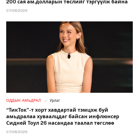
200 сая ам.долларын төслийг тэргүүлж байна
07/08/2026
ОДДЫН АМЬДРАЛ
Урлаг
“ТикТок”-т хорт хавдартай тэмцэж буй
амьдралаа хуваалцдаг байсан инфлюнсер
Сидней Тоул 26 насандаа таалал төгслөө
07/08/2026