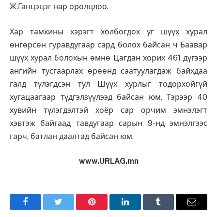
Ж.Ганцэцэг нар оролцлоо.
Хар тамхины хэрэгт холбогдох уг шүүх хурал
өнгөрсөн гуравдугаар сард болох байсан ч Баавар
шүүх хурал болохын өмнө Цагдан хорих 461 дүгээр
ангийн тусгаарлах өрөөнд саатуулагдаж байхдаа
галд түлэгдсэн тул Шүүх хурлыг тодорхойгүй
хугацаагаар түдгэлзүүлээд байсан юм. Тэрээр 40
хувийн түлэгдэлтэй хоёр сар орчим эмнэлэгт
хэвтэж байгаад тавдугаар сарын 9-нд эмнэлгээс
гарч, батлан даалтад байсан юм.
www.URLAG.mn
Facebook
Twitter
Pinterest
LinkedIn
Tumblr
Имэйл