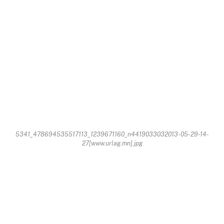
5341_478694535517113_1239671160_n4419033032013-05-29-14-
27[www.urlag.mn].jpg