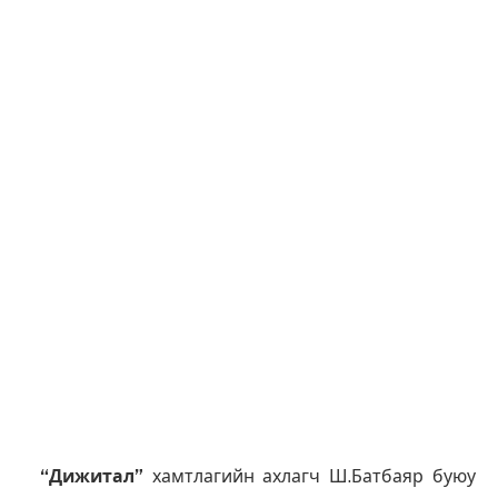
“Дижитал”
хамтлагийн ахлагч Ш.Батбаяр буюу