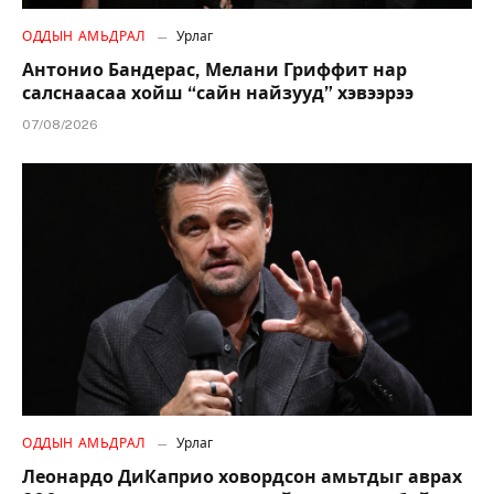
ОДДЫН АМЬДРАЛ
Урлаг
Антонио Бандерас, Мелани Гриффит нар
салснаасаа хойш “сайн найзууд” хэвээрээ
07/08/2026
ОДДЫН АМЬДРАЛ
Урлаг
Леонардо ДиКаприо ховордсон амьтдыг аврах