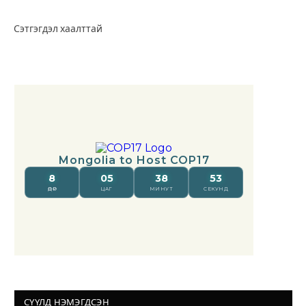
Сэтгэгдэл хаалттай
СҮҮЛД НЭМЭГДСЭН