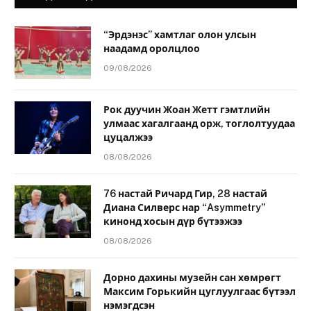
“Эрдэнэс” хамтлаг олон улсын
наадамд оролцлоо
09/08/2026
Рок дуучин Жоан Жетт гэмтлийн
улмаас хагалгаанд орж, тоглолтуудаа
цуцалжээ
08/08/2026
76 настай Ричард Гир, 28 настай
Диана Силверс нар “Asymmetry”
кинонд хосын дүр бүтээжээ
08/08/2026
Дорно дахины музейн сан хөмрөгт
Максим Горькийн цуглуулгаас бүтээл
нэмэгдсэн