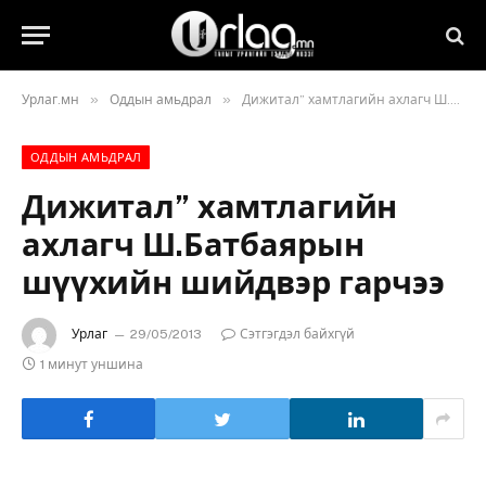
»
»
Урлаг.мн
Оддын амьдрал
Дижитал” хамтлагийн ахлагч Ш.Батбаярын шүүхийн шийдвэр гарчээ
ОДДЫН АМЬДРАЛ
Дижитал” хамтлагийн
ахлагч Ш.Батбаярын
шүүхийн шийдвэр гарчээ
Урлаг
29/05/2013
Сэтгэгдэл байхгүй
1 минут уншина