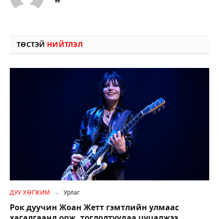
ТӨСТЭЙ
НИЙТЛЭЛ
ДУУ ХӨГЖИМ
Урлаг
Рок дуучин Жоан Жетт гэмтлийн улмаас
хагалгаанд орж, тоглолтуудаа цуцалжээ