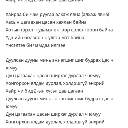
Хайраа би чам руугаа алхаж явна (алхаж явна)
Хасын цагаахан цасан хаялан байна
Хотын гэрэлт гудамж өнгөөр солонгорон байна
Үдшийн болзоо нь үлгэр мэт байна
Үнсэлтээ би чамдаа илгээе
Дуулсан дууны минь энэ эгшиг шиг будрах цас ч
юмуу
Дун цагаахан цасан ширхэг дурлал ч юмуу
Хонгорхон ялдам дурлал, холдошгүй энхрий
Хайр чи бид 2-ын хүсэл цав цагаан
Дуулсан дууны минь энэ эгшиг шиг будрах цас ч
юмуу
Дун цагаахан цасан ширхэг дурлал ч юмуу
Хонгорхон ялдам дурлал, холдошгүй энхрий