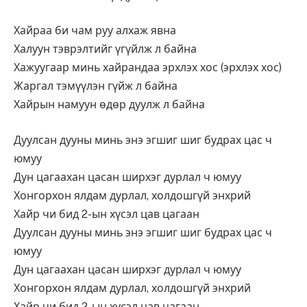
Хайраа би чам руу алхаж явна
Халуун тэврэлтийг үгүйлж л байна
Хажуугаар минь хайрандаа эрхлэх хос (эрхлэх хос)
Жаргал тэмүүлэн гүйж л байна
Хайрын намуун өдөр дуулж л байна
Дуулсан дууны минь энэ эгшиг шиг будрах цас ч
юмуу
Дун цагаахан цасан ширхэг дурлал ч юмуу
Хонгорхон ялдам дурлал, холдошгүй энхрий
Хайр чи бид 2-ын хүсэл цав цагаан
Дуулсан дууны минь энэ эгшиг шиг будрах цас ч
юмуу
Дун цагаахан цасан ширхэг дурлал ч юмуу
Хонгорхон ялдам дурлал, холдошгүй энхрий
Хайр чи бид 2-ын хүсэл цав цагаан