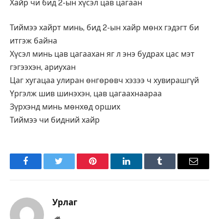
Хайр чи бид 2-ын хүсэл цав цагаан
Тиймээ хайрт минь, бид 2-ын хайр мөнх гэдэгт би
итгэж байна
Хүсэл минь цав цагаахан яг л энэ будрах цас мэт
гэгээхэн, ариухан
Цаг хугацаа улиран өнгөрөвч хэзээ ч хувирашгүй
Үргэлж шив шинэхэн, цав цагаахнаараа
Зүрхэнд минь мөнхөд орших
Тиймээ чи бидний хайр
Facebook
Twitter
Pinterest
LinkedIn
Tumblr
Имэйл
Урлаг
Вэбсайт