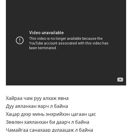
Хайраа чам руу алхаж явна
Дуу аяланхан яарч л байна
Хацар дээр минь энхрийхэн цагаан цас
Зөөлөн хаяланхан би даарч л байна
Чамайгаа санахаар дулаацаж л байна