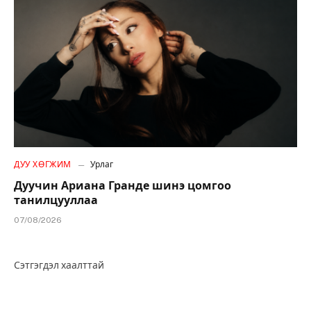
ДУУ ХӨГЖИМ
Урлаг
Дуучин Ариана Гранде шинэ цомгоо
танилцууллаа
07/08/2026
Сэтгэгдэл хаалттай