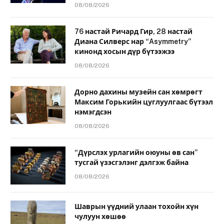
08/08/2026
76 настай Ричард Гир, 28 настай
Диана Силверс нар “Asymmetry”
кинонд хосын дүр бүтээжээ
08/08/2026
Дорно дахины музейн сан хөмрөгт
Максим Горькийн цуглуулгаас бүтээл
нэмэгдсэн
08/08/2026
“Дүрслэх урлагийн оюуны өв сан”
тусгай үзэсгэлэнг дэлгэж байна
08/08/2026
Шаврын үүдний улаан тохойн хүн
чулуун хөшөө