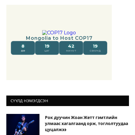
СҮҮЛД НЭМЭГДСЭН
Рок дуучин Жоан Жетт гэмтлийн
улмаас хагалгаанд орж, тоглолтуудаа
цуцалжээ