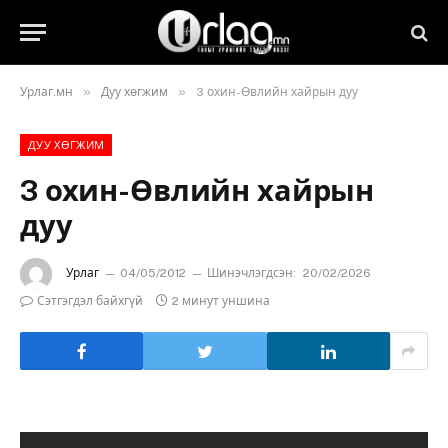
»
»
Урлаг.мн
Дуу хөгжим
3 охин-Өвлийн хайрын дуу
ДУУ ХӨГЖИМ
3 охин-Өвлийн хайрын
дуу
Урлаг
04/05/2012
Шинэчлэгдсэн:
20/02/2026
Сэтгэгдэл байхгүй
2 минут уншина