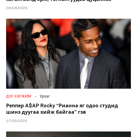
08/08/2026
ДУУ ХӨГЖИМ
Урлаг
Реппер A$AP Rocky “Рианна яг одоо студид
шинэ дуугаа хийж байгаа” гэв
07/08/2026