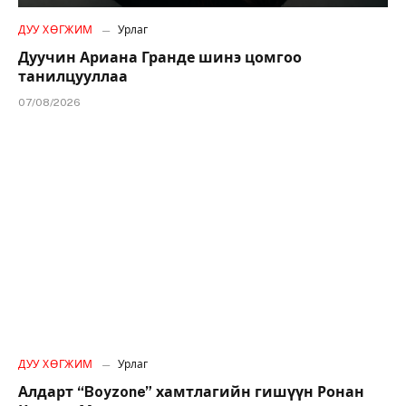
ДУУ ХӨГЖИМ
Урлаг
Дуучин Ариана Гранде шинэ цомгоо
танилцууллаа
07/08/2026
ДУУ ХӨГЖИМ
Урлаг
Алдарт “Boyzone” хамтлагийн гишүүн Ронан