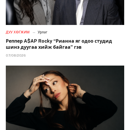
ДУУ ХӨГЖИМ
Урлаг
Реппер A$AP Rocky “Рианна яг одоо студид
шинэ дуугаа хийж байгаа” гэв
07/08/2026