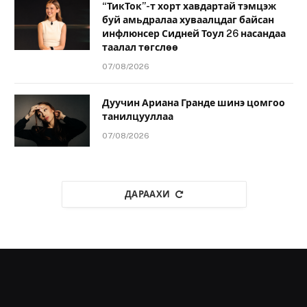
“ТикТок”-т хорт хавдартай тэмцэж
буй амьдралаа хуваалцдаг байсан
инфлюнсер Сидней Тоул 26 насандаа
таалал төгслөө
07/08/2026
Дуучин Ариана Гранде шинэ цомгоо
танилцууллаа
07/08/2026
ДАРААХИ