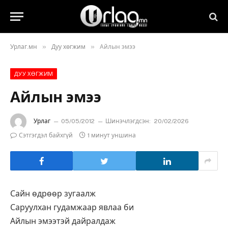
»
»
Урлаг.мн
Дуу хөгжим
Айлын эмээ
ДУУ ХӨГЖИМ
Айлын эмээ
Урлаг
05/05/2012
Шинэчлэгдсэн:
20/02/2026
Сэтгэгдэл байхгүй
1 минут уншина
Сайн өдрөөр зугаалж
Саруулхан гудамжаар явлаа би
Айлын эмээтэй дайралдаж