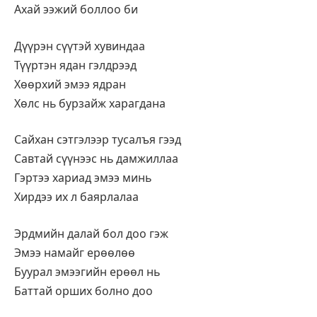
Ахай ээжий боллоо би
Дүүрэн сүүтэй хувиндаа
Түүртэн ядан гэлдрээд
Хөөрхий эмээ ядран
Хөлс нь бурзайж харагдана
Сайхан сэтгэлээр тусалъя гээд
Савтай сүүнээс нь дамжиллаа
Гэртээ хариад эмээ минь
Хирдээ их л баярлалаа
Эрдмийн далай бол доо гэж
Эмээ намайг ерөөлөө
Буурал эмээгийн ерөөл нь
Баттай орших болно доо