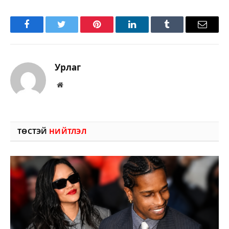
Facebook
Twitter
Pinterest
LinkedIn
Tumblr
Имэйл
Урлаг
Вэбсайт
ТӨСТЭЙ
НИЙТЛЭЛ