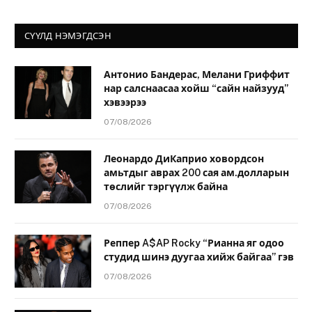
СҮҮЛД НЭМЭГДСЭН
Антонио Бандерас, Мелани Гриффит
нар салснаасаа хойш “сайн найзууд”
хэвээрээ
07/08/2026
Леонардо ДиКаприо ховордсон
амьтдыг аврах 200 сая ам.долларын
төслийг тэргүүлж байна
07/08/2026
Реппер A$AP Rocky “Рианна яг одоо
студид шинэ дуугаа хийж байгаа” гэв
07/08/2026