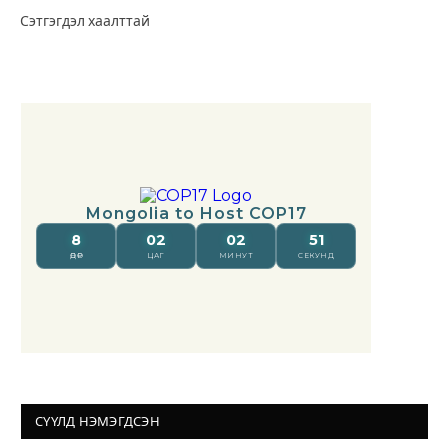
Сэтгэгдэл хаалттай
СҮҮЛД НЭМЭГДСЭН