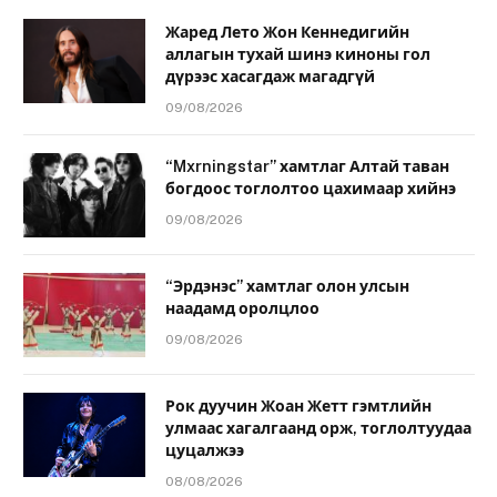
Жаред Лето Жон Кеннедигийн
аллагын тухай шинэ киноны гол
дүрээс хасагдаж магадгүй
09/08/2026
“Mxrningstar” хамтлаг Алтай таван
богдоос тоглолтоо цахимаар хийнэ
09/08/2026
“Эрдэнэс” хамтлаг олон улсын
наадамд оролцлоо
09/08/2026
Рок дуучин Жоан Жетт гэмтлийн
улмаас хагалгаанд орж, тоглолтуудаа
цуцалжээ
08/08/2026