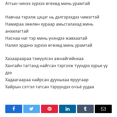
Атгын чинээ зүрхээ өгөхөд минь урамтай
Навчаа тэрэлж цэцэг нь дэлгэрэхдээ чимэгтэй
Намираа зөөлөн хураар амьсгалахад минь
анхилагтай
Наснаа наг тэр минь үнэндээ жавхаатай
Налил эрдэнэ зүрхээ өгөхөд минь урамтай
Хазаараараа тэмүүлсэн ажнайгийнхаа
Хангайн тагтанд найгсан тэргэлж түүндээ хүрье үү
дээ
Хадаагаараа найрсан дууныхаа яруугаар
Хайрын сэтгэл татсан тэрүүндээ очъё уудаа
Facebook
Twitter
Pinterest
LinkedIn
Tumblr
Имэйл