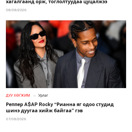
хагалгаанд орж, тоглолтуудаа цуцалжээ
08/08/2026
ДУУ ХӨГЖИМ
Урлаг
Реппер A$AP Rocky “Рианна яг одоо студид
шинэ дуугаа хийж байгаа” гэв
07/08/2026