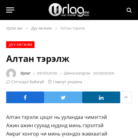
»
»
Урлаг.мн
Дуу хөгжим
Алтан тэрэлж
ДУУ ХӨГЖИМ
Алтан тэрэлж
Урлаг
05/05/2012
Шинэчлэгдсэн:
20/02/2026
Сэтгэгдэл байхгүй
1 минут уншина
Алтан тэрэлж цэцэг нь ууландаа чимэгтэй
Ажин ажин суухад нүдэнд минь гэрэлтэй
Амраг хонгор чи минь үнэндээ жавхаатай