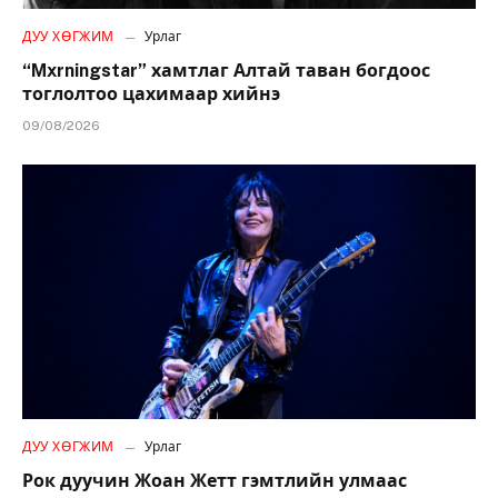
ДУУ ХӨГЖИМ
Урлаг
“Mxrningstar” хамтлаг Алтай таван богдоос
тоглолтоо цахимаар хийнэ
09/08/2026
ДУУ ХӨГЖИМ
Урлаг
Рок дуучин Жоан Жетт гэмтлийн улмаас