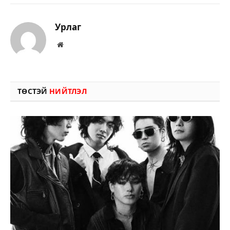
Урлаг
Вэбсайт
ТӨСТЭЙ
НИЙТЛЭЛ