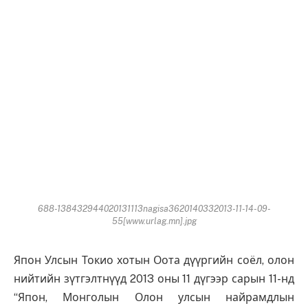
688-138432944020131113nagisa3620140332013-11-14-09-
55[www.urlag.mn].jpg
Япон Улсын Токио хотын Оота дүүргийн соёл, олон
нийтийн зүтгэлтнүүд 2013 оны 11 дүгээр сарын 11-нд
“Япон, Монголын Олон улсын найрамдлын