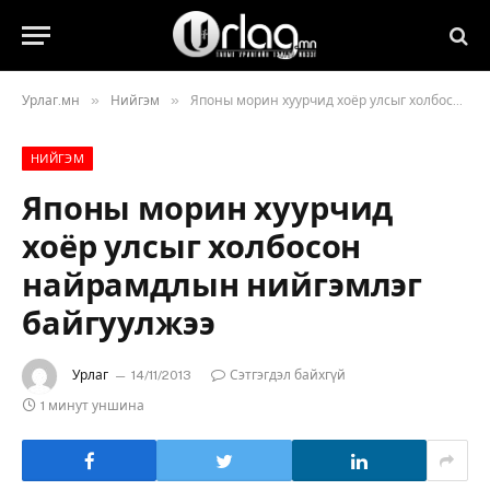
»
»
Урлаг.мн
Нийгэм
Японы морин хуурчид хоёр улсыг холбосон найрамдлын нийгэмлэг байгуулжээ
НИЙГЭМ
Японы морин хуурчид
хоёр улсыг холбосон
найрамдлын нийгэмлэг
байгуулжээ
Урлаг
14/11/2013
Сэтгэгдэл байхгүй
1 минут уншина