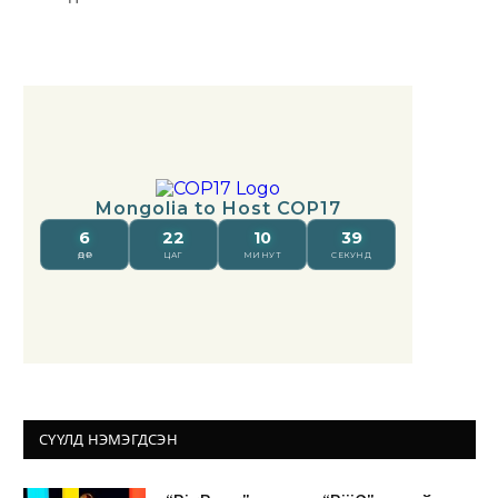
СҮҮЛД НЭМЭГДСЭН