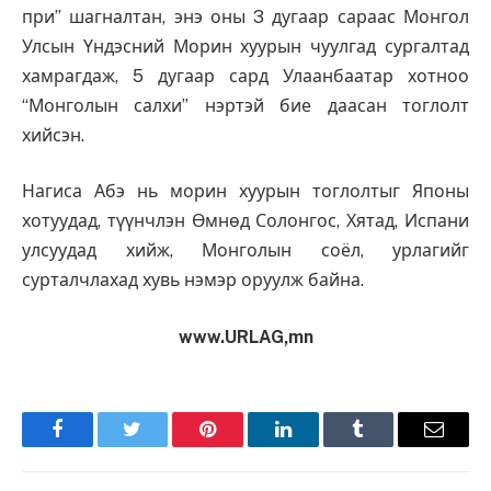
при” шагналтан, энэ оны 3 дугаар сараас Монгол
Улсын Үндэсний Морин хуурын чуулгад сургалтад
хамрагдаж, 5 дугаар сард Улаанбаатар хотноо
“Монголын салхи” нэртэй бие даасан тоглолт
хийсэн.
Нагиса Абэ нь морин хуурын тоглолтыг Японы
хотуудад, түүнчлэн Өмнөд Солонгос, Хятад, Испани
улсуудад хийж, Монголын соёл, урлагийг
сурталчлахад хувь нэмэр оруулж байна.
www.URLAG,mn
Facebook
Twitter
Pinterest
LinkedIn
Tumblr
Имэйл