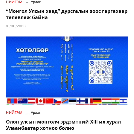
НИЙГЭМ
Урлаг
“Монгол Улсын хаад” дурсгалын зоос гаргахаар
төлөвлөж байна
10/08/2026
НИЙГЭМ
Урлаг
Олон улсын монголч эрдэмтний XIII их хурал
Улаанбаатар хотноо болно