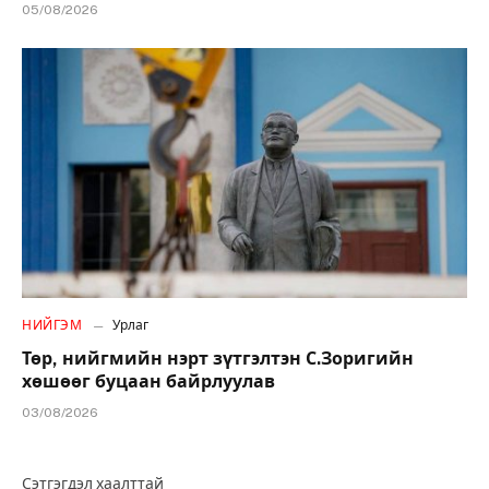
05/08/2026
НИЙГЭМ
Урлаг
Төр, нийгмийн нэрт зүтгэлтэн С.Зоригийн
хөшөөг буцаан байрлуулав
03/08/2026
Сэтгэгдэл хаалттай