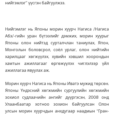
нийгэмлэг” үүсгэн байгуулжээ.
Нийгэмлэг нь Японы морин хуурч Нагиса /Нагиса
Абэ/-гийн уран бүтээлийг дэмжих, морин хуурыг
Японы олон нийтэд сурталчлан таниулах, Япон,
Монголын боловсрол, соёл урлаг, олон нийтийн
харилцааг хөгжүүлэх, хувийн хэвшил хоорондын
хамтын ажиллагааг өргөжүүлэх чиглэлээр үйл
ажиллагаа явуулах аж.
Морин хуурч Нагиса нь Японы Иватэ мужид төрсөн.
Японы Үндэсний хөгжмийн сургуулийн хөгжмийн
зохиол судлаачийн ангийг дүүргэсэн, 2008 онд
Улаанбаатар хотноо зохион байгуулсан Олон
улсын морин хуурчдын анхдугаар наадмын “Гран-