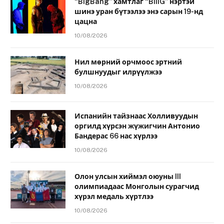
“BigBang” хамтлаг “BiiiG” нэртэй
шинэ уран бүтээлээ энэ сарын 19-нд
цацна
10/08/2026
Нил мөрний орчмоос эртний
булшнуудыг илрүүлжээ
10/08/2026
Испанийн тайзнаас Холливуудын
оргилд хүрсэн жүжигчин Антонио
Бандерас 66 нас хүрлээ
10/08/2026
Олон улсын хиймэл оюуны III
олимпиадаас Монголын сурагчид
хүрэл медаль хүртлээ
10/08/2026