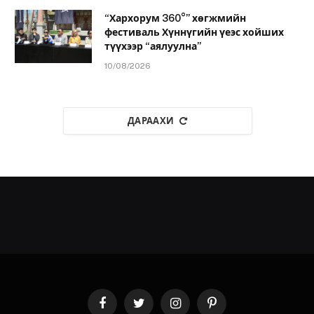
“Хархорум 360°” хөгжмийн
фестиваль Хүннүгийн үеэс хойших
түүхээр “аялуулна”
10/08/2026
ДАРААХИ
Facebook
Twitter
Instagram
Pinterest